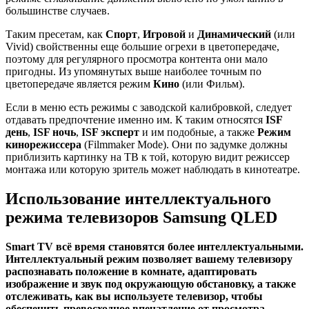
большинстве случаев.
Таким пресетам, как
Спорт
,
Игровой
и
Динамический
(или
Vivid) свойственны еще большие огрехи в цветопередаче,
поэтому для регулярного просмотра контента они мало
пригодны. Из упомянутых выше наиболее точным по
цветопередаче является режим
Кино
(или Фильм).
Если в меню есть режимы с заводской калибровкой, следует
отдавать предпочтение именно им. К таким относятся
ISF
день
,
ISF ночь
,
ISF эксперт
и им подобные, а также
Режим
кинорежиссера
(Filmmaker Mode). Они по задумке должны
приблизить картинку на ТВ к той, которую видит режиссер
монтажа или которую зритель может наблюдать в кинотеатре.
Использование интеллектуального
режима телевизоров Samsung QLED
Smart TV всё время становятся более интеллектуальными.
Интеллектуальный режим позволяет вашему телевизору
распознавать положение в комнате, адаптировать
изображение и звук под окружающую обстановку, а также
отслеживать, как вы используете телевизор, чтобы
обеспечить превосходное впечатление от просмотра.