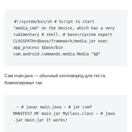
#!/system/bin/sh # Script to start 
"media_cmd" on the device, which has a very 
rudimentary # shell. # base=/system export 
CLASSPATH=$base/framework/media.jar exec 
app_process $base/bin 
com.android.commands.media.Media "$@"
Сам main.java — обычный хелловорлд для теста.
Компилировал так:
~ # javac main.java ~ # jar cvmf 
MANIFEST.MF main.jar MyClass.class ~ # java 
-jar main.jar It works!