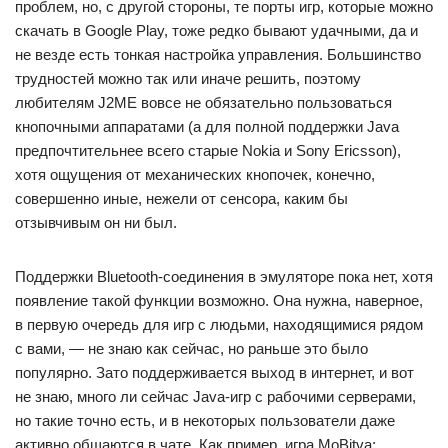
проблем, но, с другой стороны, те порты игр, которые можно
скачать в Google Play, тоже редко бывают удачными, да и
не везде есть тонкая настройка управления. Большинство
трудностей можно так или иначе решить, поэтому
любителям J2ME вовсе не обязательно пользоваться
кнопочными аппаратами (а для полной поддержки Java
предпочтительнее всего старые Nokia и Sony Ericsson),
хотя ощущения от механических кнопочек, конечно,
совершенно иные, нежели от сенсора, каким бы
отзывчивым он ни был.
Поддержки Bluetooth-соединения в эмуляторе пока нет, хотя
появление такой функции возможно. Она нужна, наверное,
в первую очередь для игр с людьми, находящимися рядом
с вами, — не знаю как сейчас, но раньше это было
популярно. Зато поддерживается выход в интернет, и вот
не знаю, много ли сейчас Java-игр с рабочими серверами,
но такие точно есть, и в некоторых пользователи даже
активно общаются в чате. Как пример, игра MoBitva: