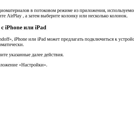
удиоматериалов в потоковом режиме из приложения, используемо
е AirPlay , а затем выберите колонку или несколько колонок.
с iPhone или iPad
ndoff», iPhone или iPad может предлагать подключиться к устрой
томатически.
ните указанные далее действия.
риложение «Настройки».