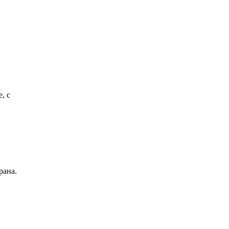
, с
рана.