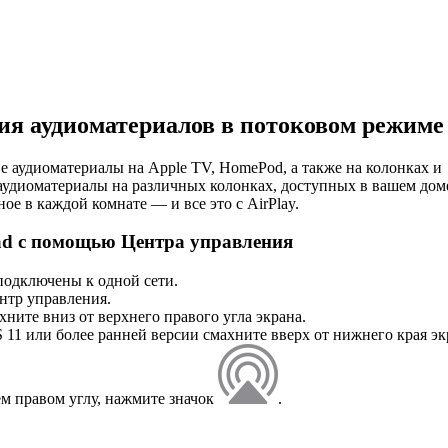
ния аудиоматериалов в потоковом режиме
е аудиоматериалы на Apple TV, HomePod, а также на колонках и
 аудиоматериалы на различных колонках, доступных в вашем доме
е в каждой комнате — и все это с AirPlay.
Pad с помощью Центра управления
 подключены к одной сети.
ентр управления.
хните вниз от верхнего правого угла экрана.
 11 или более ранней версии смахните вверх от нижнего края эк
м правом углу, нажмите значок
.