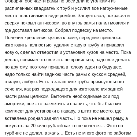
Обварил обе части рамы по всей длине уголками из
распиленных квадратных труб и усилил все нагруженные
места пластинами в виде ромбов. Загрунтовал, покрасил и
сверху покрыл антикором, во внутрь рамы налил мовиля и
где доставал антикора. Собрал подвеску на место.
Полечил крепления кузова к раме, передние пришлось
изготовить полностью, удалил старую трубу и приварил
новую, сделал отверстия и установил кузов на место. Пока
делал, понимал что все это не правильно, надо все делать
по другому, поэтому пришла в голову идея на будущее,
надо только найти заднюю часть рамы с куском средней,
гнилую, любую. Есть в загашнике труба прямоугольного
сечения, как раз подходящего для изготовления задней
части рамы целиком. Выточить необходимые оси под
амортики, все это разметить и сварить, что бы был кит
комплект для установки в навару, в штатное место, где
вставлена родная задняя часть. Но пока не нашел раму, а
покупать за 20 кило рублей как то не хочется… Фото по
турбине не делал, а жаль… Есть не много фото по работам