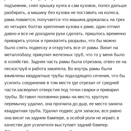
подъемник, снял крышку кунга и сам кузовок, полез дальше
разбирать, а машину без кузова не поставить на колеса,
рама ломается, получается что машина держалась на трех
из четырех болтах крепления кузова к раме, один отгнил
давно и все не доходили руки сделать. пришлось временно
приварить уголок и прихватить разрывы, что бы можно
было снять подвеску и открутить все от рамы. Визит на
металлобазу, прикупил железных труб, что то у меня было
в хозяйстве. Задняя часть рамы была отрезана, отвез ее на
пескоструй и работа закипела. Во внутрь рамы были
вживлены квадратные трубы подходящего сечения, что бы
усилить соединение в том месте где отрезал от средней
части.засверлил отверстия под точки сварки и приварил
трубы. Вставил половинки рамы на место, круглую
перемычку удалил, она прогнила до дыр, ее место заняла
квадратная труба. Удалил подвес для запаски, все равно
она висит на заднем бампере, а особой роли не играет, в
качестве доп усилителя выступает задний бампер.