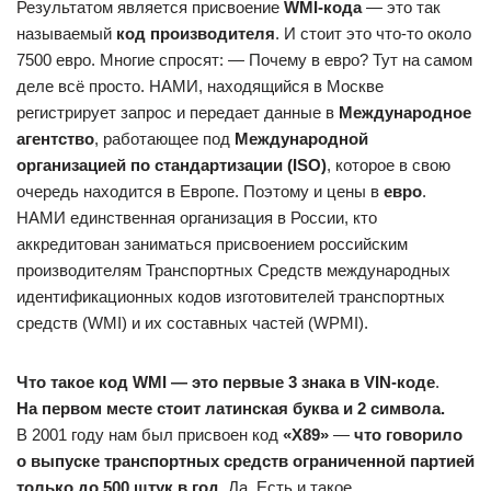
Результатом является присвоение
WMI-кода
— это так
называемый
код производителя
. И стоит это что-то около
7500 евро. Многие спросят: — Почему в евро? Тут на самом
деле всё просто. НАМИ, находящийся в Москве
регистрирует запрос и передает данные в
Международное
агентство
, работающее под
Международной
организацией по стандартизации (ISO)
, которое в свою
очередь находится в Европе. Поэтому и цены в
евро
.
НАМИ единственная организация в России, кто
аккредитован заниматься присвоением российским
производителям Транспортных Средств международных
идентификационных кодов изготовителей транспортных
средств (WMI) и их составных частей (WPMI).
Что такое код WMI — это первые 3 знака в VIN-коде
.
На первом месте стоит латинская буква и 2 символа.
В 2001 году нам был присвоен код
«X89»
—
что говорило
о выпуске транспортных средств ограниченной партией
только до 500 штук в год
. Да. Есть и такое.