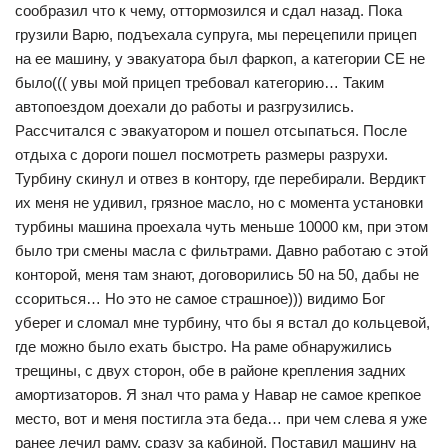
сообразил что к чему, оттормозился и сдал назад. Пока
грузили Варю, подъехала супруга, мы перецепили прицеп
на ее машину, у эвакуатора был фаркоп, а категории СЕ не
было((( увы мой прицеп требовал категорию… Таким
автопоездом доехали до работы и разгрузились.
Рассчитался с эвакуатором и пошел отсыпаться. После
отдыха с дороги пошел посмотреть размеры разрухи.
Турбину скинул и отвез в контору, где перебирали. Вердикт
их меня не удивил, грязное масло, но с момента установки
турбины машина проехала чуть меньше 10000 км, при этом
было три смены масла с фильтрами. Давно работаю с этой
конторой, меня там знают, договорились 50 на 50, дабы не
ссориться… Но это не самое страшное))) видимо Бог
уберег и сломал мне турбину, что бы я встал до кольцевой,
где можно было ехать быстро. На раме обнаружились
трещины, с двух сторон, обе в районе крепления задних
амортизаторов. Я знал что рама у Навар не самое крепкое
место, вот и меня постигла эта беда… при чем слева я уже
ранее лечил раму, сразу за кабиной. Поставил машину на