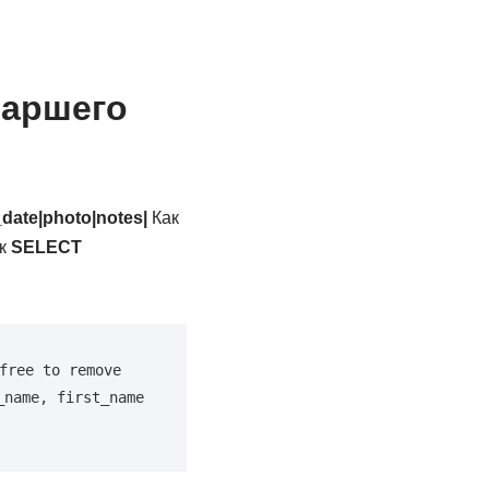
таршего
_date|photo|notes|
Как
ак
SELECT
ree to remove 
name, first_name 