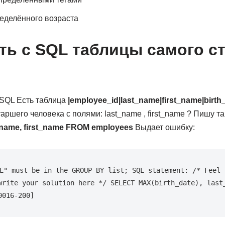
еделённого возраста
ть с SQL таблицы самого с
 SQL Есть таблица
|employee_id|last_name|first_name|birth
аршего человека с полями: last_name , first_name ? Пишу т
t_name, first_name FROM employees
Выдает ошибку:
E" must be in the GROUP BY list; SQL statement: /* Feel f
write your solution here */ SELECT MAX(birth_date), last_
0016-200]