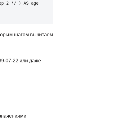
p 2 */ ) AS age 
вторым шагом вычитаем
89-07-22 или даже
 значениями