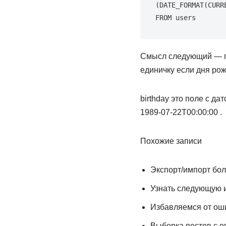
(DATE_FORMAT(CURR
FROM users
Смысл следующий — пе
единичку если дня рож
birthday это поле с д
1989-07-22T00:00:00 .
Похожие записи
Экспорт/импорт бо
Узнать следующую 
Избавляемся от оши
Выборка постов с 