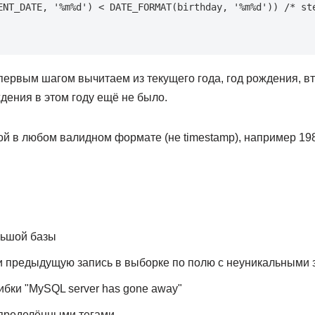
ENT_DATE, '%m%d') < DATE_FORMAT(birthday, '%m%d')) /* ste
рвым шагом вычитаем из текущего года, год рождения, 
дения в этом году ещё не было.
атой в любом валидном формате (не timestamp), например 19
льшой базы
и предыдущую запись в выборке по полю с неуникальными
бки "MySQL server has gone away"
определёнными тегами