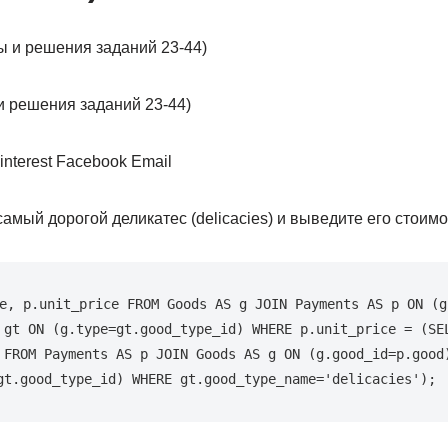
и решения заданий 23-44)
nterest Facebook Email
амый дорогой деликатес (delicacies) и выведите его стоимо
e, p.unit_price FROM Goods AS g JOIN Payments AS p ON (g.
 gt ON (g.type=gt.good_type_id) WHERE p.unit_price = (SEL
 FROM Payments AS p JOIN Goods AS g ON (g.good_id=p.good)
gt.good_type_id) WHERE gt.good_type_name='delicacies');