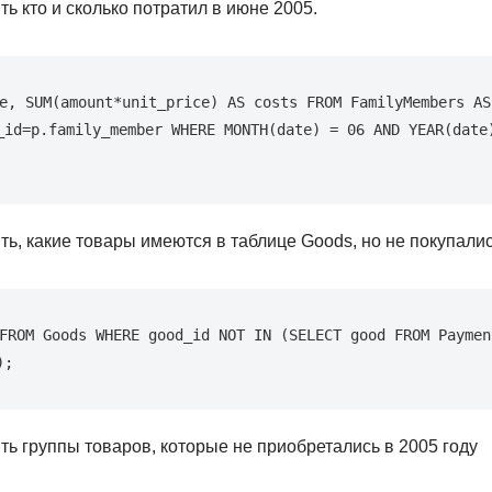
ь кто и сколько потратил в июне 2005.
e, SUM(amount*unit_price) AS costs FROM FamilyMembers AS 
_id=p.family_member WHERE MONTH(date) = 06 AND YEAR(date)
ь, какие товары имеются в таблице Goods, но не покупалис
FROM Goods WHERE good_id NOT IN (SELECT good FROM Payment
);
ь группы товаров, которые не приобретались в 2005 году