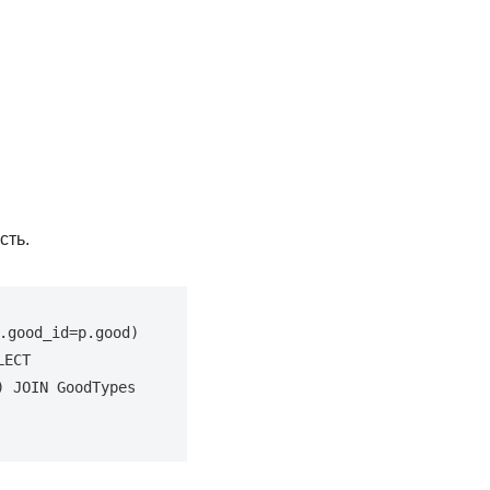
сть.
good_id=p.good) 
ECT 
 JOIN GoodTypes 