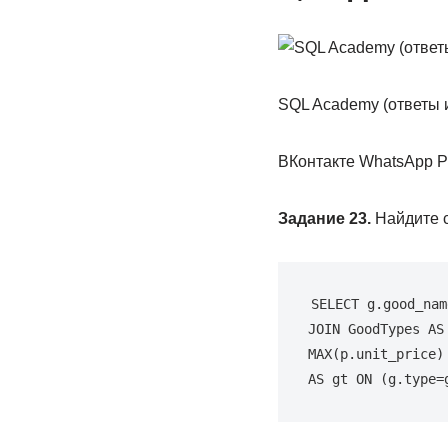
SQL Academy (ответы 
ВКонтакте WhatsApp Pi
Задание 23.
Найдите с
SELECT g.good_nam
JOIN GoodTypes AS
MAX(p.unit_price)
AS gt ON (g.type=