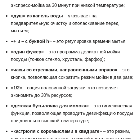
экспресс-мойка за 30 минут при низкой температуре;
«душ» из капель воды
– указывает на
предварительную очистку и ополаскивание перед
мытьем;
«+ и – с буквой h»
– это регулировка времени мытья;
«один фужер»
– это программа деликатной мойки
посуды (тонкое стекло, хрусталь, фарфор);
«часы со стрелками, направленными вправо»
– это
кнопка, позволяющая сократить режим мойки в два раза;
«1/2»
– опция половинной загрузки, что позволяет
экономить до 30% ресурсов;
«детская бутылочка для молока»
– это гигиеническая
функция, позволяющая проводить дезинфекцию посуды
при довольно высокой температуре;
«кастрюля с коромыслами в квадрате»
– это режим,
при котором моется утварь в нижней части агрегата при