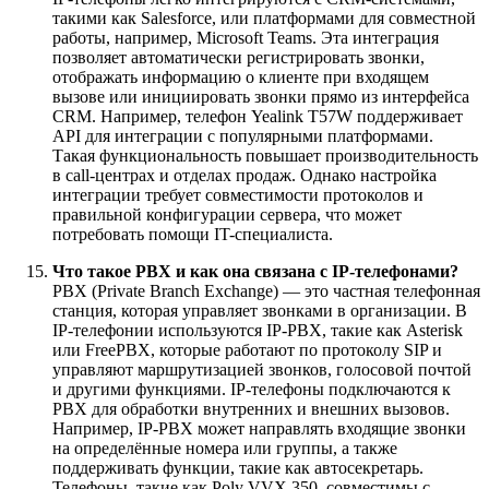
такими как Salesforce, или платформами для совместной
работы, например, Microsoft Teams. Эта интеграция
позволяет автоматически регистрировать звонки,
отображать информацию о клиенте при входящем
вызове или инициировать звонки прямо из интерфейса
CRM. Например, телефон Yealink T57W поддерживает
API для интеграции с популярными платформами.
Такая функциональность повышает производительность
в call-центрах и отделах продаж. Однако настройка
интеграции требует совместимости протоколов и
правильной конфигурации сервера, что может
потребовать помощи IT-специалиста.
Что такое PBX и как она связана с IP-телефонами?
PBX (Private Branch Exchange) — это частная телефонная
станция, которая управляет звонками в организации. В
IP-телефонии используются IP-PBX, такие как Asterisk
или FreePBX, которые работают по протоколу SIP и
управляют маршрутизацией звонков, голосовой почтой
и другими функциями. IP-телефоны подключаются к
PBX для обработки внутренних и внешних вызовов.
Например, IP-PBX может направлять входящие звонки
на определённые номера или группы, а также
поддерживать функции, такие как автосекретарь.
Телефоны, такие как Poly VVX 350, совместимы с