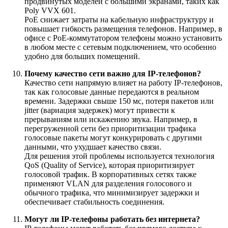
продвинутых моделей с большими экранами, таких как
Poly VVX 601.
PoE снижает затраты на кабельную инфраструктуру и
повышает гибкость размещения телефонов. Например, в
офисе с PoE-коммутатором телефоны можно установить
в любом месте с сетевым подключением, что особенно
удобно для больших помещений.
Почему качество сети важно для IP-телефонов?
Качество сети напрямую влияет на работу IP-телефонов,
так как голосовые данные передаются в реальном
времени. Задержки свыше 150 мс, потеря пакетов или
jitter (вариация задержек) могут привести к
прерываниям или искажению звука. Например, в
перегруженной сети без приоритизации трафика
голосовые пакеты могут конкурировать с другими
данными, что ухудшает качество связи.
Для решения этой проблемы используется технология
QoS (Quality of Service), которая приоритизирует
голосовой трафик. В корпоративных сетях также
применяют VLAN для разделения голосового и
обычного трафика, что минимизирует задержки и
обеспечивает стабильность соединения.
Могут ли IP-телефоны работать без интернета?