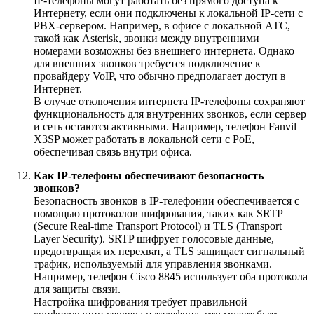
IP-телефоны могут работать без прямого доступа к
Интернету, если они подключены к локальной IP-сети с
PBX-сервером. Например, в офисе с локальной АТС,
такой как Asterisk, звонки между внутренними
номерами возможны без внешнего интернета. Однако
для внешних звонков требуется подключение к
провайдеру VoIP, что обычно предполагает доступ в
Интернет.
В случае отключения интернета IP-телефоны сохраняют
функциональность для внутренних звонков, если сервер
и сеть остаются активными. Например, телефон Fanvil
X3SP может работать в локальной сети с PoE,
обеспечивая связь внутри офиса.
Как IP-телефоны обеспечивают безопасность
звонков?
Безопасность звонков в IP-телефонии обеспечивается с
помощью протоколов шифрования, таких как SRTP
(Secure Real-time Transport Protocol) и TLS (Transport
Layer Security). SRTP шифрует голосовые данные,
предотвращая их перехват, а TLS защищает сигнальный
трафик, используемый для управления звонками.
Например, телефон Cisco 8845 использует оба протокола
для защиты связи.
Настройка шифрования требует правильной