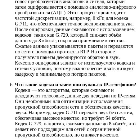
голос преобразуется в аналоговый сигнал, который
затем оцифровывается с помощью аналогово-цифрового
преобразователя (АЦП). Этот процесс происходит с
частотой дискретизации, например, 8 кГц для кодека
G.711, что обеспечивает точное воспроизведение звука.
После оцифровки данные сжимаются с использованием
кодеков, таких как G.729, который снижает объём
данных до 8 кбит/с, сохраняя приемлемое качество.
Сжатые данные упаковываются в пакеты и передаются
по сети с помощью протокола RTP. На стороне
получателя пакеты декодируются обратно в звук.
Качество оцифровки зависит от используемого кодека и
сетевых условий, поэтому важно обеспечивать низкую
задержку и минимальную потерю пакетов.
Что такое кодеки и зачем они нужны в IP-телефонии?
Кодеки — это алгоритмы, которые сжимают и
декодируют голосовые данные для передачи по IP-сетям.
Они необходимы для оптимизации использования
пропускной способности сети и обеспечения качества
звука. Например, кодек G.711 передаёт звук без сжатия,
обеспечивая высокое качество, но требует 64 кбит/с.
Кодек G.729, напротив, сжимает данные до 8 кбит/с, что
делает его подходящим для сетей с ограниченной
пропускной способностью, но снижает качество.