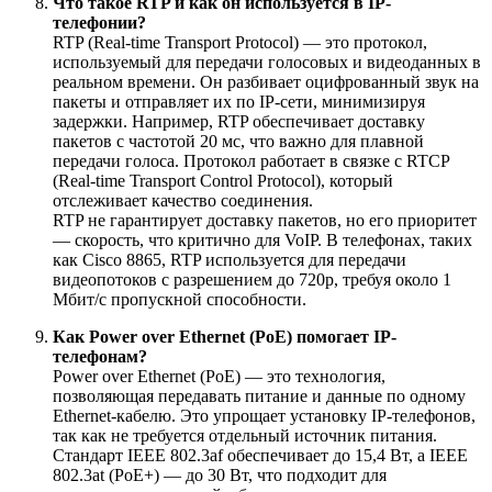
Что такое RTP и как он используется в IP-
телефонии?
RTP (Real-time Transport Protocol) — это протокол,
используемый для передачи голосовых и видеоданных в
реальном времени. Он разбивает оцифрованный звук на
пакеты и отправляет их по IP-сети, минимизируя
задержки. Например, RTP обеспечивает доставку
пакетов с частотой 20 мс, что важно для плавной
передачи голоса. Протокол работает в связке с RTCP
(Real-time Transport Control Protocol), который
отслеживает качество соединения.
RTP не гарантирует доставку пакетов, но его приоритет
— скорость, что критично для VoIP. В телефонах, таких
как Cisco 8865, RTP используется для передачи
видеопотоков с разрешением до 720p, требуя около 1
Мбит/с пропускной способности.
Как Power over Ethernet (PoE) помогает IP-
телефонам?
Power over Ethernet (PoE) — это технология,
позволяющая передавать питание и данные по одному
Ethernet-кабелю. Это упрощает установку IP-телефонов,
так как не требуется отдельный источник питания.
Стандарт IEEE 802.3af обеспечивает до 15,4 Вт, а IEEE
802.3at (PoE+) — до 30 Вт, что подходит для