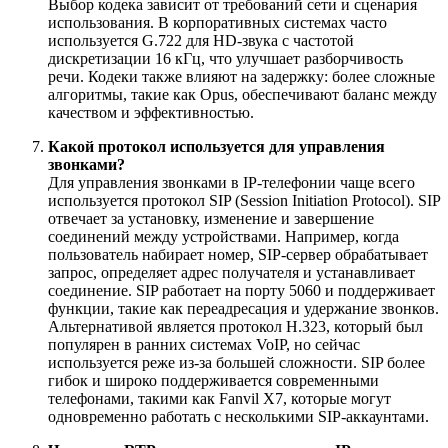
Выбор кодека зависит от требований сети и сценария
использования. В корпоративных системах часто
используется G.722 для HD-звука с частотой
дискретизации 16 кГц, что улучшает разборчивость
речи. Кодеки также влияют на задержку: более сложные
алгоритмы, такие как Opus, обеспечивают баланс между
качеством и эффективностью.
Какой протокол используется для управления
звонками?
Для управления звонками в IP-телефонии чаще всего
используется протокол SIP (Session Initiation Protocol). SIP
отвечает за установку, изменение и завершение
соединений между устройствами. Например, когда
пользователь набирает номер, SIP-сервер обрабатывает
запрос, определяет адрес получателя и устанавливает
соединение. SIP работает на порту 5060 и поддерживает
функции, такие как переадресация и удержание звонков.
Альтернативой является протокол H.323, который был
популярен в ранних системах VoIP, но сейчас
используется реже из-за большей сложности. SIP более
гибок и широко поддерживается современными
телефонами, такими как Fanvil X7, которые могут
одновременно работать с несколькими SIP-аккаунтами.