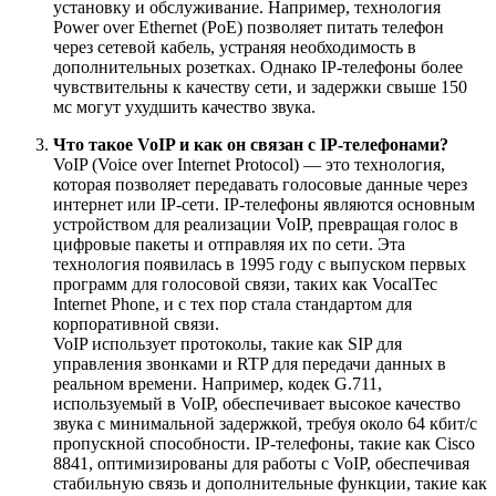
установку и обслуживание. Например, технология
Power over Ethernet (PoE) позволяет питать телефон
через сетевой кабель, устраняя необходимость в
дополнительных розетках. Однако IP-телефоны более
чувствительны к качеству сети, и задержки свыше 150
мс могут ухудшить качество звука.
Что такое VoIP и как он связан с IP-телефонами?
VoIP (Voice over Internet Protocol) — это технология,
которая позволяет передавать голосовые данные через
интернет или IP-сети. IP-телефоны являются основным
устройством для реализации VoIP, превращая голос в
цифровые пакеты и отправляя их по сети. Эта
технология появилась в 1995 году с выпуском первых
программ для голосовой связи, таких как VocalTec
Internet Phone, и с тех пор стала стандартом для
корпоративной связи.
VoIP использует протоколы, такие как SIP для
управления звонками и RTP для передачи данных в
реальном времени. Например, кодек G.711,
используемый в VoIP, обеспечивает высокое качество
звука с минимальной задержкой, требуя около 64 кбит/с
пропускной способности. IP-телефоны, такие как Cisco
8841, оптимизированы для работы с VoIP, обеспечивая
стабильную связь и дополнительные функции, такие как