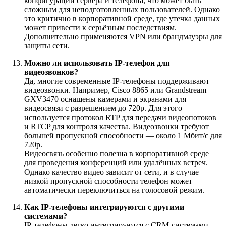
конфигурации сервера и телефона, что может быть
сложным для неподготовленных пользователей. Однако
это критично в корпоративной среде, где утечка данных
может привести к серьёзным последствиям.
Дополнительно применяются VPN или брандмауэры для
защиты сети.
Можно ли использовать IP-телефон для
видеозвонков?
Да, многие современные IP-телефоны поддерживают
видеозвонки. Например, Cisco 8865 или Grandstream
GXV3470 оснащены камерами и экранами для
видеосвязи с разрешением до 720p. Для этого
используется протокол RTP для передачи видеопотоков
и RTCP для контроля качества. Видеозвонки требуют
большей пропускной способности — около 1 Мбит/с для
720p.
Видеосвязь особенно полезна в корпоративной среде
для проведения конференций или удалённых встреч.
Однако качество видео зависит от сети, и в случае
низкой пропускной способности телефон может
автоматически переключиться на голосовой режим.
Как IP-телефоны интегрируются с другими
системами?
IP-телефоны легко интегрируются с CRM-системами,