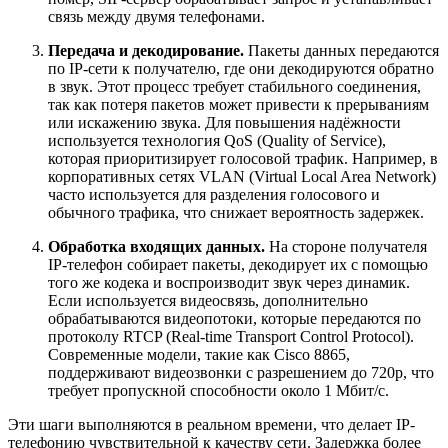
связь между двумя телефонами.
Передача и декодирование.
Пакеты данных передаются
по IP-сети к получателю, где они декодируются обратно
в звук. Этот процесс требует стабильного соединения,
так как потеря пакетов может привести к прерываниям
или искажению звука. Для повышения надёжности
используется технология QoS (Quality of Service),
которая приоритизирует голосовой трафик. Например, в
корпоративных сетях VLAN (Virtual Local Area Network)
часто используется для разделения голосового и
обычного трафика, что снижает вероятность задержек.
Обработка входящих данных.
На стороне получателя
IP-телефон собирает пакеты, декодирует их с помощью
того же кодека и воспроизводит звук через динамик.
Если используется видеосвязь, дополнительно
обрабатываются видеопотоки, которые передаются по
протоколу RTCP (Real-time Transport Control Protocol).
Современные модели, такие как Cisco 8865,
поддерживают видеозвонки с разрешением до 720p, что
требует пропускной способности около 1 Мбит/с.
Эти шаги выполняются в реальном времени, что делает IP-
телефонию чувствительной к качеству сети. Задержка более