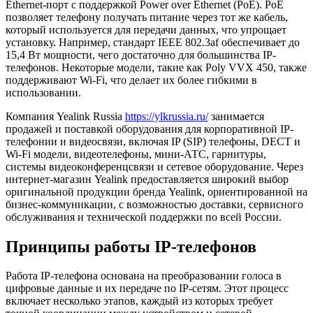
Ethernet-порт с поддержкой Power over Ethernet (PoE). PoE
позволяет телефону получать питание через тот же кабель,
который используется для передачи данных, что упрощает
установку. Например, стандарт IEEE 802.3af обеспечивает до
15,4 Вт мощности, чего достаточно для большинства IP-
телефонов. Некоторые модели, такие как Poly VVX 450, также
поддерживают Wi-Fi, что делает их более гибкими в
использовании.
Компания Yealink Russia
https://ylkrussia.ru/
занимается
продажей и поставкой оборудования для корпоративной IP-
телефонии и видеосвязи, включая IP (SIP) телефоны, DECT и
Wi-Fi модели, видеотелефоны, мини-АТС, гарнитуры,
системы видеоконференцсвязи и сетевое оборудование. Через
интернет-магазин Yealink предоставляется широкий выбор
оригинальной продукции бренда Yealink, ориентированной на
бизнес-коммуникации, с возможностью доставки, сервисного
обслуживания и технической поддержки по всей России.
Принципы работы IP-телефонов
Работа IP-телефона основана на преобразовании голоса в
цифровые данные и их передаче по IP-сетям. Этот процесс
включает несколько этапов, каждый из которых требует