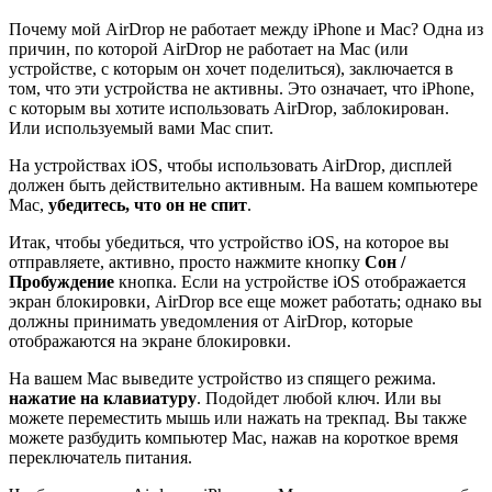
Почему мой AirDrop не работает между iPhone и Mac? Одна из
причин, по которой AirDrop не работает на Mac (или
устройстве, с которым он хочет поделиться), заключается в
том, что эти устройства не активны. Это означает, что iPhone,
с которым вы хотите использовать AirDrop, заблокирован.
Или используемый вами Mac спит.
На устройствах iOS, чтобы использовать AirDrop, дисплей
должен быть действительно активным. На вашем компьютере
Mac,
убедитесь, что он не спит
.
Итак, чтобы убедиться, что устройство iOS, на которое вы
отправляете, активно, просто нажмите кнопку
Сон /
Пробуждение
кнопка. Если на устройстве iOS отображается
экран блокировки, AirDrop все еще может работать; однако вы
должны принимать уведомления от AirDrop, которые
отображаются на экране блокировки.
На вашем Mac выведите устройство из спящего режима.
нажатие на клавиатуру
. Подойдет любой ключ. Или вы
можете переместить мышь или нажать на трекпад. Вы также
можете разбудить компьютер Mac, нажав на короткое время
переключатель питания.