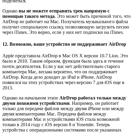
поделиться.
Однако
вы не можете отправить трек напрямую с
помощью такого метода
. Это может быть причиной того, что
AirDrop не работает на Mac. Получатель музыкального файла
получит специальную ссылку, позволяющую загрузить песню
через iTunes. Это верно, если у них нет подписки на iTunes.
12. Возможно, ваше устройство не поддерживает AirDrop
Apple представила AirDrop в Mac OS X версии 10.7 Lion. Это
было в 2010. Таким образом, функция была здесь в течение
почти десятилетия. Если у вас нет действительно старого
компьютера Mac, весьма вероятно, что он поддерживает
AirDrop. Когда дело доходит до iPad и iPhone, AirDrop
появился на этих устройствах через версию 7 для iOS еще в
2013.
Однако на начальном этапе
AirDrop работал только между
двумя похожими устройствами
. Например, он работает
только для передачи файлов между двумя iPhone или между
двумя компьютерами Mac. Передача файлов между
компьютерами Mac и устройствами iOS стала возможной
только в 2014 году с iOS версии 8 и Yosemite. Теперь
устройства с операционными системами после указанных