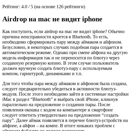
Рейтинг: 4.0 / 5 (на основе 126 рейтинги)
Airdrop на mac не видит iphone
Как поступить, если airdrop на mac не видит iphone? Обычно
причина неисправности кроется в Bluetooth. То есть,
необходимо сформировать пару между аймаком и айфоном.
Безусловно, в некоторых случаях подобная пара создается в
автоматическом режиме. Однако при смене айфона на другую
модель информация так и не переносится по блютуз через
созданную резервную копию. В этом случае пользователь
должен вручную создать блютуз-пару с используемым
компом, гарнитурой, динамиками и т.п.
Для того чтобы пара между аймаком и айфоном была создана,
следует предварительно убедиться в активности блютуз-
модуля. После этого необходимо зайти в системные настройки
iMac в раздел “Bluetooth” и выбрать свой iPhone, кликнув
параллельно на предложение о создании пары. После
появления окошка с кодом на компьютере и смартфоне
следует ответить утвердительно на предложение “создать
пару”. Далее аймак появляется в перечне блютуз-устройств на
айфоне, а айфон – на компе. В итоге никаких проблем с
обменом файлами не должно возникнуть.