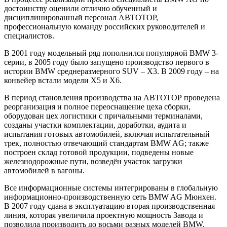
достоинству оценили отлично обученный и
дисциплинированный персонал АВТОТОР,
профессиональную команду российских руководителей и
специалистов.
В 2001 году модельный ряд пополнился популярной BMW 3-
серии, в 2005 году было запущено производство первого в
истории BMW среднеразмерного SUV – Х3. В 2009 году – на
конвейер встали модели Х5 и Х6.
В период становления производства на АВТОТОР проведена
реорганизация и полное переоснащение цеха сборки,
оборудован цех логистики с причальными терминалами,
созданы участки комплектации, доработки, аудита и
испытания готовых автомобилей, включая испытательный
трек, полностью отвечающий стандартам BMW AG; также
построен склад готовой продукции, подведены новые
железнодорожные пути, возведён участок загрузки
автомобилей в вагоны.
Все информационные системы интегрированы в глобальную
информационно-производственную сеть BMW AG Мюнхен.
В 2007 году сдана в эксплуатацию вторая производственная
линия, которая увеличила проектную мощность Завода и
позволила производить до восьми разных моделей BMW.