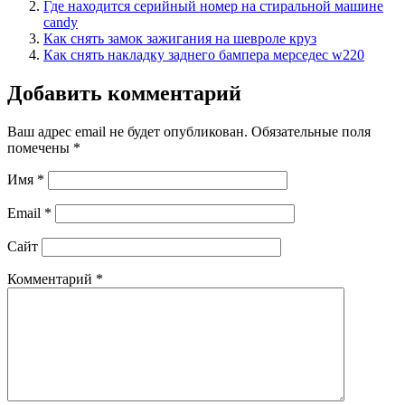
Где находится серийный номер на стиральной машине
candy
Как снять замок зажигания на шевроле круз
Как снять накладку заднего бампера мерседес w220
Добавить комментарий
Ваш адрес email не будет опубликован.
Обязательные поля
помечены
*
Имя
*
Email
*
Сайт
Комментарий
*