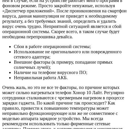
ней в случае, если на устройстве работает много программ в
фоновом режиме. Просто закройте ненужные, используя
«Диспетчер приложений». После проникновения на смартфон
вируса, данная манипуляция не приведет к необходимому
результату, а без требуемых знаний, определить и удалить
вирус очень трудно. Неприятной ситуацией является и сбой
операционной системы. Скорее всего, в таком случае будет
необходима перепрошивка девайса.
Сбои в работе операционной системы;
Использование не оригинального или поврежденного
сетевого адаптера;
Внешние факторы (к примеру, попадание прямых
солнечных лучей);
Наличие на телефоне вирусного ПО;
Неправильная работа АКБ.
Очень жаль, но это не все те факторы, по причине которых
может сильно нагреваться телефон Хонор 10 Лайт. Регулярно
сотрудники сталкиваются с чрезмерным нагревом в процессе
зарядки гаджета. По какой причине так происходит? Как
правило, привести к повышению температуры может
неправильно функционирующее или же не совместимое с
моделью аппарата зарядное устройство. Мы всегда
рекомендуем использовать только фирменные сетевые
адаптеры. Помимо этого, к нагреву приводит и неисправная