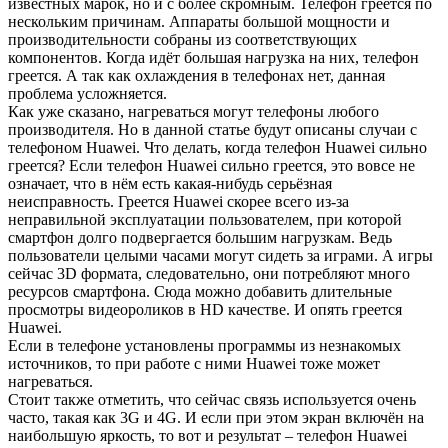
известных марок, но и с более скромным. Телефон греется по
нескольким причинам. Аппараты большой мощности и
производительности собраны из соответствующих
компонентов. Когда идёт большая нагрузка на них, телефон
греется. А так как охлаждения в телефонах нет, данная
проблема усложняется.
Как уже сказано, нагреваться могут телефоны любого
производителя. Но в данной статье будут описаны случаи с
телефоном Huawei. Что делать, когда телефон Huawei сильно
греется? Если телефон Huawei сильно греется, это вовсе не
означает, что в нём есть какая-нибудь серьёзная
неисправность. Греется Huawei скорее всего из-за
неправильной эксплуатации пользователем, при которой
смартфон долго подвергается большим нагрузкам. Ведь
пользователи целыми часами могут сидеть за играми. А игры
сейчас 3D формата, следовательно, они потребляют много
ресурсов смартфона. Сюда можно добавить длительные
просмотры видеороликов в HD качестве. И опять греется
Huawei.
Если в телефоне установлены программы из незнакомых
источников, то при работе с ними Huawei тоже может
нагреваться.
Стоит также отметить, что сейчас связь используется очень
часто, такая как 3G и 4G. И если при этом экран включён на
наибольшую яркость, то вот и результат – телефон Huawei