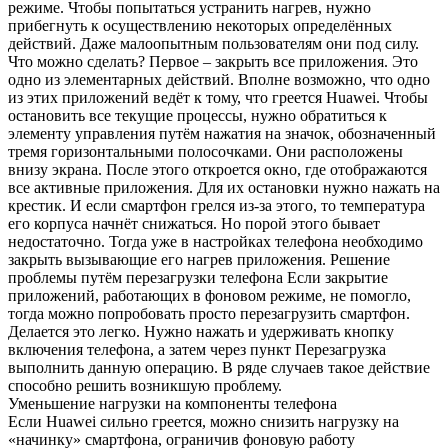
режиме. Чтобы попытаться устранить нагрев, нужно
прибегнуть к осуществлению некоторых определённых
действий. Даже малоопытным пользователям они под силу.
Что можно сделать? Первое – закрыть все приложения. Это
одно из элементарных действий. Вполне возможно, что одно
из этих приложений ведёт к тому, что греется Huawei. Чтобы
остановить все текущие процессы, нужно обратиться к
элементу управления путём нажатия на значок, обозначенный
тремя горизонтальными полосочками. Они расположены
внизу экрана. После этого откроется окно, где отображаются
все активные приложения. Для их остановки нужно нажать на
крестик. И если смартфон грелся из-за этого, то температура
его корпуса начнёт снижаться. Но порой этого бывает
недостаточно. Тогда уже в настройках телефона необходимо
закрыть вызывающие его нагрев приложения. Решение
проблемы путём перезагрузки телефона Если закрытие
приложений, работающих в фоновом режиме, не помогло,
тогда можно попробовать просто перезагрузить смартфон.
Делается это легко. Нужно нажать и удерживать кнопку
включения телефона, а затем через пункт Перезагрузка
выполнить данную операцию. В ряде случаев такое действие
способно решить возникшую проблему.
Уменьшение нагрузки на компоненты телефона
Если Huawei сильно греется, можно снизить нагрузку на
«начинку» смартфона, ограничив фоновую работу