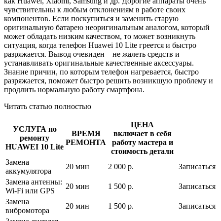
как Huawei, Xiaomi, Samsung и др. Дорогие аппараты очень
чувствительны к любым отклонениям в работе своих
компонентов. Если поскупиться и заменить старую
оригинальную батарею неоригинальным аналогом, который
может обладать низким качеством, то может возникнуть
ситуация, когда телефон Huawei 10 Lite греется и быстро
разряжается. Вывод очевиден – не жалеть средств и
устанавливать оригинальные качественные аксессуары.
Знание причин, по которым телефон нагревается, быстро
разряжается, поможет быстро решить возникшую проблему и
продлить нормальную работу смартфона.
Читать статью полностью
ЦЕНА
УСЛУГА по
ВРЕМЯ
включает в себя
ремонту
РЕМОНТА
работу мастера и
HUAWEI 10 Lite
стоимость детали
Замена
20 мин
2 000 р.
Записаться
аккумулятора
Замена антенны:
20 мин
1 500 р.
Записаться
Wi-Fi или GPS
Замена
20 мин
1 500 р.
Записаться
вибромотора