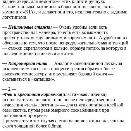
задней двери, для демонтажа этих клипс в ручную.
Сажает шильды на клипсы в большинстве своём, авто-
компания «KIA», и делают они это, исключительно с задними
логотипами.
— Нейлоновые стяжки
— Очень удобны если есть
пространство для манёвра, то есть есть возможность
просунуть их между шильдом и корпусом авто. А удобство их
обусловлено тем, что после непродолжительных манипуляций
— стяжки скрепляются в кольцо, образуя петлю, за которую в
последствии вытягивается логотип.
— Капронорвая нить
— Аналог вышеописанной лески, за
исключением того, то в процессе трения образует более
высокую температуру, что заставляет базовый скотч —
скатываться в «катышки».
— 2 —
-Фен и кредитная карточка
(пластиковая линейка) —
используется на первом этапе после непосредственного
отделения «тела» логотипа» — для снятия остатков клейкой
базы скотча, путём равномерного соскабливания при
постоянном прогреве.
Применяется в тех случаях, если ваши логотипы вклеены на
скотч толщиной более 0,8mm.