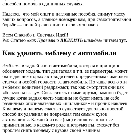
способен помочь в единичных случаях.
Надеюсь, что мой опыт и наглядные пособия, снимут массу
ваших вопросов, а главное
помогут
вам, при самостоятельной
борьбе — по нейтрализации стоковых значков.
Всем Спасибо и Светлых Идей!
P/s: Статью
«как Правильно
ВКЛЕИТЬ
шильды»
читаем
тут.
Как удалить эмблему с автомобиля
Эмблема в задней части автомобиля, которая в принципе
обозначает модель, тип двигателя и т.п. ее параметры, может
быть для некоторых автоводителей определенным символом
статуса и особой гордости за автомобиль. Но чаще всего эти
эмблемы водителей раздражают, так как смотрятся они как
«бельмо на глазу». Согласитесь с нами друзья, намного будет
лучше когда задняя часть машины не будет иметь на себе
различных опознавательных «шильдиков» и прочих наклеек.
К вашему и нашему счастью существует довольно простой
способ их удаления не повреждая тем самым кузов
автомашины. Каждый из вас (нас) используя простые
примитивные, в каком-то роде инструменты, сможет без
проблем снять эмблему с кузова своей машины