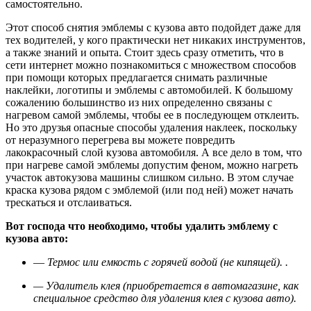
самостоятельно.
Этот способ снятия эмблемы с кузова авто подойдет даже для
тех водителей, у кого практически нет никаких инструментов,
а также знаний и опыта. Стоит здесь сразу отметить, что в
сети интернет можно познакомиться с множеством способов
при помощи которых предлагается снимать различные
наклейки, логотипы и эмблемы с автомобилей. К большому
сожалению большинство из них определенно связаны с
нагревом самой эмблемы, чтобы ее в последующем отклеить.
Но это друзья опасные способы удаления наклеек, поскольку
от неразумного перегрева вы можете повредить
лакокрасочный слой кузова автомобиля. А все дело в том, что
при нагреве самой эмблемы допустим феном, можно нагреть
участок автокузова машины слишком сильно. В этом случае
краска кузова рядом с эмблемой (или под ней) может начать
трескаться и отслаиваться.
Вот господа что необходимо, чтобы удалить эмблему с
кузова авто:
—
Термос или емкость с горячей водой (не кипящей). .
— Удалитель клея (приобретается в автомагазине, как
специальное средство для удаления клея с кузова авто).