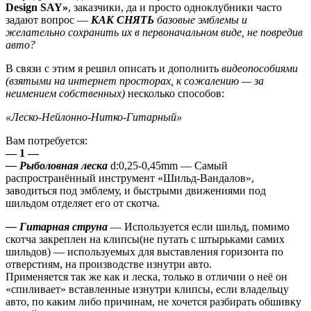
Design SAY»
, заказчики, да и просто одноклубники часто
задают вопрос —
КАК СНЯТЬ
базовые эмблемы и
желательно сохранить их в первоначальном виде, не повредив
авто?
В связи с этим я решил описать и дополнить
видеопособиями
(взятыми на интернет просторах, к сожалению — за
неимением собственных)
несколько способов:
«Леско-Нейлонно-Нитко-Гитарный»
Вам потребуется:
— 1 —
— Рыболовная леска
d:0,25-0,45mm — Самый
распространённый инструмент «Шильд-Вандалов»,
заводиться под эмблему, и быстрыми движениями под
шильдом отделяет его от скотча.
— Гитарная струна
— Используется если шильд, помимо
скотча закреплен на клипсы(не путать с штырьками самих
шильдов) — используемых для выставления горизонта по
отверстиям, на производстве изнутри авто.
Применяется так же как и леска, только в отличии о неё он
«спиливает» вставленные изнутри клипсы, если владельцу
авто, по каким либо причинам, не хочется разбирать обшивку