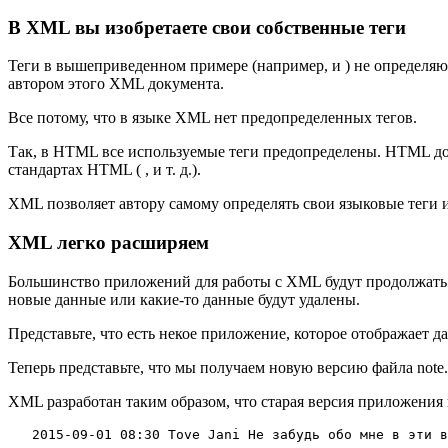
В XML вы изобретаете свои собственные теги
Теги в вышеприведенном примере (например, и ) не определя
автором этого XML документа.
Все потому, что в языке XML нет предопределенных тегов.
Так, в HTML все используемые теги предопределены. HTML док
стандартах HTML ( , и т. д.).
XML позволяет автору самому определять свои языковые теги 
XML легко расширяем
Большинство приложений для работы с XML будут продолжать ра
новые данные или какие-то данные будут удалены.
Представьте, что есть некое приложение, которое отображает дан
Теперь представьте, что мы получаем новую версию файла note.
XML разработан таким образом, что старая версия приложения в
2015-09-01
08:30
Tove
Jani
 Не забудь обо мне в эти в