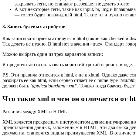
закрывать теги, но стандарт разрешает не делать этого;
А вот некоторые теги, такие как input, br, img и hr закры
— то это будет невалидный html. Такие теги нужно остав
3. Запись булевых атрибутов
Как записывать булевы атрибуты в html (такие как checked и disa
Так делать не нужно. В html нет значения «true». Стандарт говор
Можно выбрать один из трех вариантов записи:
Я предпочитаю использовать короткий третий вариант, вроде: .
P.S. Эти правила относится к html, а не к xhtml. Однако даже е
разбирать ее как html, если сервер отдает ее с mime-type
‘text/htm
должен быть
‘application/xhtml+xml’
. Только тогда браузер буде
Что такое xml и чем он отличается от h
Различия между XML и HTML
XML является прекрасным инструментом для манипулировани
представления данных, заложенным в HTML, эти два языка дей
документа, становятся видны преимущества XML. В отличие о