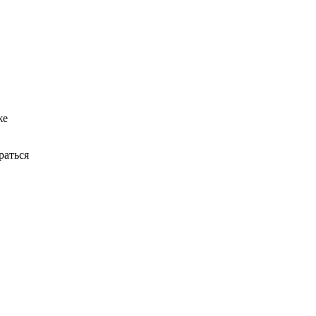
е
раться