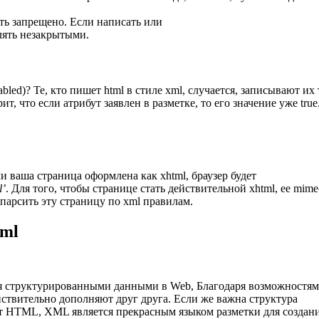
вать запрещено. Если написать или
лять незакрытыми.
bled)? Те, кто пишет html в стиле xml, случается, записывают их 
ит, что если атрибут заявлен в разметке, то его значение уже true
сли ваша страница оформлена как xhtml, браузер будет
l’
. Для того, чтобы странице стать действительной xhtml, ее mime
т парсить эту страницу по xml правилам.
tml
я структурированными данными в Web, Благодаря возможностям
ствительно дополняют друг друга. Если же важна структура
т HTML, XML является прекрасным языком разметки для создан