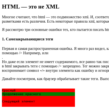
HTML — это не XML
Многие считают, что html — это подмножество xml. И, соответс
разметками есть различия. Есть некоторые правила xml, которы
Я рассмотрю три основные ошибки тех, кто пытается писать htm
1. Самозакрывающиеся теги
Первая и самая распространенная ошибка. Я много раз видел, ка
помощью /> Например,
или
.
Но даже если элемент не имеет содержимого, все равно так пис
в html закрывать теги с помощью /> запрещено. Тег можно закр
воспринимает символ «/» внутри элемента как ошибку и игнори
Давайте посмотрим, как браузер обрабатывает такие теги. Вы
Красный 
Продолжение красного
Следующий элемент