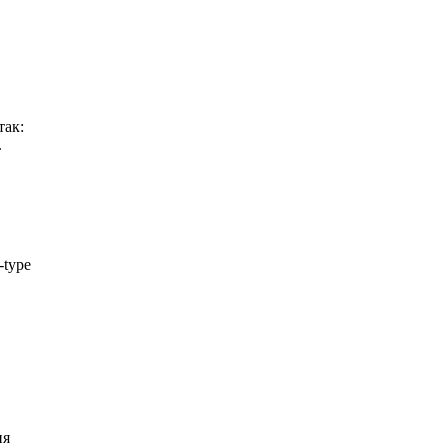
так:
.
-type
ия