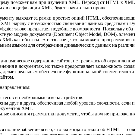
щему поможет вам при изучении XML. Переход от HTML к XML
ных в спецификации XML, будет значительно проще.
документу выходят за рамки простых опций HTML, обеспечивающ
ает XML наряду с возможностью связывания данных средствами D
vigator также предлагает подобные возможности. Поскольку оба
ктную модель документа (Document Object Model, DOM), элемен
в XML как объекты. Это означает, что вы можете программирова
льным языком для отображения динамических данных на различ
ь динамическое содержание сайтов, не тревожась об ограничения
нения в документах, но также предоставляет возможность созд
дь, делает реальным обеспечение функциональной совместимости
сайтом.
направлениям:
тегов и необходимые имена атрибутов.
ы друг в друга, обеспечивая любой уровень сложности, если 
документов XML.
ьные описания грамматики документа, чтобы другие приложени
тся полное забвение всего, что вы когда-то знали об HTML — сов
L — «дедушки» языков разметки, такие характерные черты, как