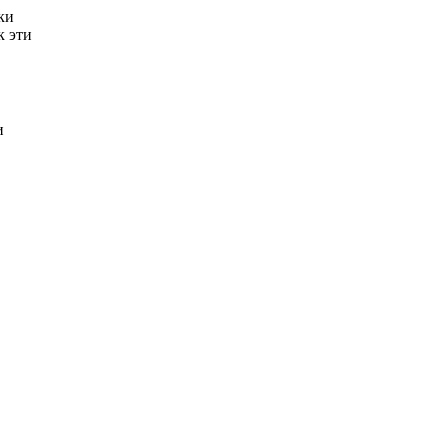
ки
к эти
и