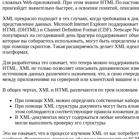
сложных Web-приложений. При этом знание HTML По-настоя
произойдет значительно быстрее, а освоение понятий, описан
XML прекрасно подходит в тех случаях, когда требования к 
представление данных. Microsoft Internet Explorer поддержив
HTML (DHTML) и Channel Definition Format (CDF). Netscape Na
популярных на сегодняшний день браузера поддерживают объе
которые вы собираетесь использовать, могут быть определены 
при помощи скриптов. Такая расширяемость делает XML идеа
платформах.
Для разработчика это означает, что теперь можно поддерживат
HTML. XML не только позволяет описывать динамические изме
источников данных различного назначения, что, в свою очере
между приложениями на серверной или клиентской машине и 
В общих чертах, XML и HTML различаются по трем основным 
При помощи XML можно определять собственные наборы 
При помощи XML структуры документа могут быть вложен
этом соблюдаются соответствующие правила вложения 
В XML-документах могут содержаться любые необязател
могли выполнить проверку его структуры.
Это не означает, что в процессе изучения XML от вас потребуе
наоборот. Фактически, поскольку оба языка происходят от SGM