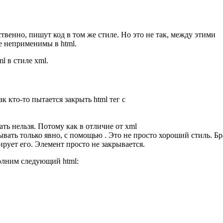
твенно, пишут код в том же стиле. Но это не так, между этими
е неприменимы в html.
l в стиле xml.
к кто-то пытается закрыть html тег с
ать нельзя. Потому как в отличие от xml
ывать только явно, с помощью . Это не просто хороший стиль. Бр
рует его. Элемент просто не закрывается.
полним следующий html: