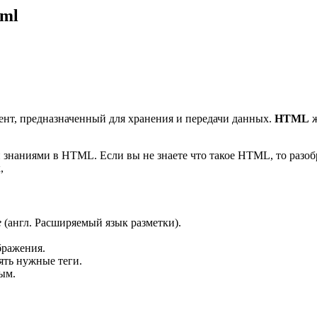
tml
нт, предназначенный для хранения и передачи данных.
HTML
ж
 знаниями в HTML. Если вы не знаете что такое HTML, то разоб
,
e
(англ. Расширяемый язык разметки).
бражения.
ть нужные теги.
ым.