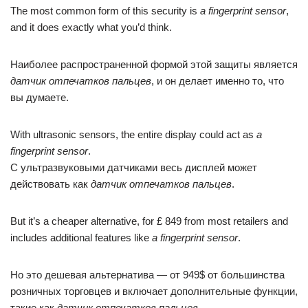
The most common form of this security is
a fingerprint sensor
,
and it does exactly what you’d think.
Наиболее распространенной формой этой защиты является
датчик отпечатков пальцев
, и он делает именно то, что
вы думаете.
With ultrasonic sensors, the entire display could act as
a
fingerprint sensor
.
С ультразвуковыми датчиками весь дисплей может
действовать как
датчик отпечатков пальцев
.
But it’s a cheaper alternative, for £ 849 from most retailers and
includes additional features like
a fingerprint sensor
.
Но это дешевая альтернатива — от 949$ от большинства
розничных торговцев и включает дополнительные функции,
такие как
датчик отпечатков пальцев
.