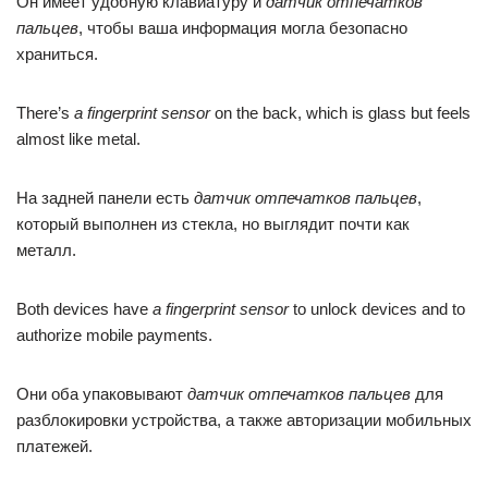
Он имеет удобную клавиатуру и
датчик отпечатков
пальцев
, чтобы ваша информация могла безопасно
храниться.
There’s
a fingerprint sensor
on the back, which is glass but feels
almost like metal.
На задней панели есть
датчик отпечатков пальцев
,
который выполнен из стекла, но выглядит почти как
металл.
Both devices have
a fingerprint sensor
to unlock devices and to
authorize mobile payments.
Они оба упаковывают
датчик отпечатков пальцев
для
разблокировки устройства, а также авторизации мобильных
платежей.