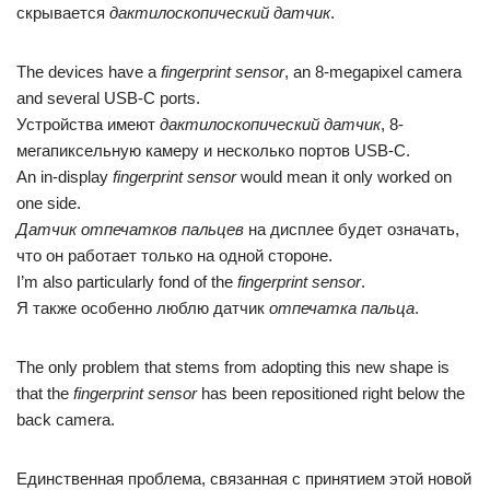
скрывается
дактилоскопический датчик
.
The devices have a
fingerprint sensor
, an 8-megapixel camera
and several USB-C ports.
Устройства имеют
дактилоскопический датчик
, 8-
мегапиксельную камеру и несколько портов USB-C.
An in-display
fingerprint sensor
would mean it only worked on
one side.
Датчик отпечатков пальцев
на дисплее будет означать,
что он работает только на одной стороне.
I’m also particularly fond of the
fingerprint sensor
.
Я также особенно люблю датчик
отпечатка пальца
.
The only problem that stems from adopting this new shape is
that the
fingerprint sensor
has been repositioned right below the
back camera.
Единственная проблема, связанная с принятием этой новой