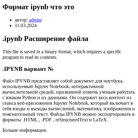
Формат ipynb что это
автор:
admin
11.03.2024
.ipynb
Расширение файла
This file is saved in a binary format, which requires a specific
program to read its contents.
.IPYNB вариант №
Файл IPYNB представляет собой документ для ноутбука,
используемый Jupyter Notebook, интерактивной
вычислительной средой, призванной помочь ученым работать
с языком Python и их данными. Он содержит весь контент из
сеанса веб-приложения Jupyter Notebook, который включает в
себя входы и выходы вычислений, математику, изображения и
пояснительный текст. Файлы IPYNB можно экспортировать в
форматы .HTML , .PDF , reStructuredText и LaTeX.
Больше информации