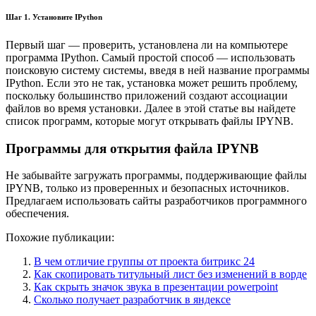
Шаг 1. Установите IPython
Первый шаг — проверить, установлена ли на компьютере
программа IPython. Самый простой способ — использовать
поисковую систему системы, введя в ней название программы
IPython. Если это не так, установка может решить проблему,
поскольку большинство приложений создают ассоциации
файлов во время установки. Далее в этой статье вы найдете
список программ, которые могут открывать файлы IPYNB.
Программы для открытия файла IPYNB
Не забывайте загружать программы, поддерживающие файлы
IPYNB, только из проверенных и безопасных источников.
Предлагаем использовать сайты разработчиков программного
обеспечения.
Похожие публикации:
В чем отличие группы от проекта битрикс 24
Как скопировать титульный лист без изменений в ворде
Как скрыть значок звука в презентации powerpoint
Сколько получает разработчик в яндексе