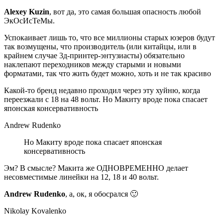
Alexey Kuzin
, вот да, это самая большая опасность любой
ЭкОсИсТеМы.
Успокаивает лишь то, что все миллионы старых юзеров будут
так возмущены, что производитель (или китайцы, или в
крайнем случае 3д-принтер-энтузиасты) обязательно
наклепают переходников между старыми и новыми
форматами, так что жить будет можно, хоть и не так красиво
Какой-то бренд недавно проходил через эту хуйню, когда
переезжали с 18 на 48 вольт. Но Макиту вроде пока спасает
японская консервативность
Andrew Rudenko
Но Макиту вроде пока спасает японская
консервативность
Эм? В смысле? Макита же ОДНОВРЕМЕННО делает
несовместимые линейки на 12, 18 и 40 вольт.
Andrew Rudenko
, а, ок, я обосрался 🙂
Nikolay Kovalenko