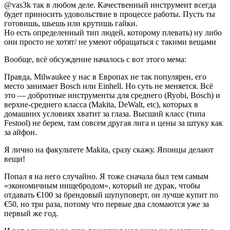
@vas3k так в любом деле. Качественный инструмент всегда
будет приносить удовольствие в процессе работы. Пусть ты
готовишь, шьешь или крутишь гайки.
Но есть определенный тип людей, которому плевать) ну либо
они просто не хотят/ не умеют обращаться с такими вещами
Вообще, всё обсуждение началось с вот этого мема:
Правда, Milwaukee у нас в Европах не так популярен, его
место занимает Bosch или Einhell. Но суть не меняется. Всё
это — добротные инструменты для среднего (Ryobi, Bosch) и
верхне-среднего класса (Makita, DeWalt, etc), которых в
домашних условиях хватит за глаза. Высший класс (типа
Festool) не берем, там совсем другая лига и цены за штуку как
за айфон.
Я лично на факультете Makita, сразу скажу. Японцы делают
вещи!
Попал я на него случайно. Я тоже сначала был тем самым
«экономичным нищебродом», который не дурак, чтобы
отдавать €100 за брендовый шупуповерт, он лучше купит по
€50, но три раза, потому что первые два сломаются уже за
первый же год.