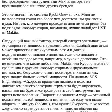
беспроводными инструментами Makita, которые не
производят большинство других брендов.
Это не значит, что система Ryobi One+ плоха. Многие
пользователи сочли его более чем достаточным для своих
нужд. Но тем, кто намерен проводить долгие часы резки без
подзарядки аккумуляторов, возможно, лучше подойдет LXT
от Makita.
Следующий важный фактор, который следует учитывать, —
это скорость и мощность вращения лезвия. Слабый двигатель
может привести к неаккуратным резам и даже к
подпрыгиванию пильного полотна, если оно попадет в
особенно твердое место, например, в сучок в древесине. Это
не означает, что какие-либо пилы Makita или Ryobi опасны по
сравнению с другими аккумуляторными циркулярными
пилами, но, безусловно, стоит посмотреть, какая из них
производит больше чистой мощности. По данным SGS
Engineering: «Скорость вращения пильного полотна
двигателем вашего электроинструмента будет определять,
насколько вы будете контролировать свой инструмент во
время использования. Скорость на холостом ходу — отличный
показатель чистой мощности пиления, поэтому чем выше
обороты. в минуту (об/мин), тем лучше! Скорость на холостом
ходу сильно варьируется от пилы к пиле, но обычно вы