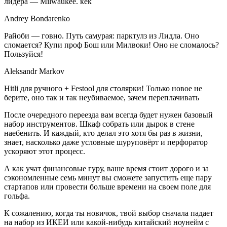
лидера — Milwaukee. кек
Andrey Bondarenko
Райоби — говно. Путь самурая: парктулз из Лидла. Оно
сломается? Купи проф Бош или Милвоки! Оно не сломалось?
Пользуйся!
Aleksandr Markov
Hitli для ручного + Festool для столярки! Только новое не
берите, оно так и так неубиваемое, зачем переплачивать
После очередного переезда вам всегда будет нужен базовый
набор инструментов. Шкаф собрать или дырок в стене
наебенить. И каждый, кто делал это хотя бы раз в жизни,
знает, насколько даже условные шуруповёрт и перфоратор
ускоряют этот процесс.
А как учат финансовые гуру, ваше время стоит дорого и за
сэкономленные семь минут вы сможете запустить еще пару
стартапов или провести больше времени на своем поле для
гольфа.
К сожалению, когда ты новичок, твой выбор сначала падает
на набор из ИКЕИ или какой-нибудь китайский ноунейм с