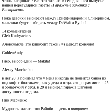
чтобы кайфовать? Всё это читайте в сегодняшнем выпуске
нашей нерегулярной газеты
«Гаражные заметки с
Вастриком»
.
Пока девочки выбирают между Гриффиндором и Слизерином,
мальчики будут выбирать между DeWalt и Ryobi!
14 комментариев
Gleb Kudryavtcev
Ачовсмысле, это кликбейт такой? =) Деволт конечно!
GoldenAndy
Глеб, выбор един — Makita!
Alexey Marchenko
в лет 20, я понимал что у меня никогда не появится банка из
под кофе с болтиками, как у деда и отца, яжпрограммист. в 25
я обнаружил у себя. в 29 я выбирал гараж в шаговой
доступности от дома.
Ник Марченко
Мудрость гласит: взял Райоби — день в
потрачен