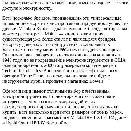
вы также сможете использовать пилу в местах, где нет легкого
доступа к электричеству.
Есть несколько брендов, производящих эти универсальные
пилы, но некоторые из них производят продукцию лучше, чем
другие. Makita и Ryobi — два популярных бренда, которые вы
можете рассмотреть. Makita — японская компания,
существующая уже более ста лет и являющаяся брендом,
которому доверяют. Его инструменты можно найти в
магазинах по всему миру. У Рёби немного другая история.
Она начинала свою деятельность как японская компания в
1943 году, но ее подразделение электроинструментов в США
было приобретено в 2000 году американской компанией
Techtronic Industries. Впоследствии он стал официальным
брендом Home Depot, поэтому вы никогда не найдете
инструменты Ryobi в продаже в магазинах Lowe’s.
Обе компании имеют отличный выбор качественных
электроинструментов. Но некоторым из вас может быть
интересно, в чем разница между каждой из их
аккумуляторных циркулярных пил и какую из них лучше
купить. Есть несколько вариантов размеров от обеих марок,
но для сравнения мы рассмотрим Makita 18V LXT 6-1/2 дюйма
и Ryobi One+ HP 18V 6-½ дюйма.