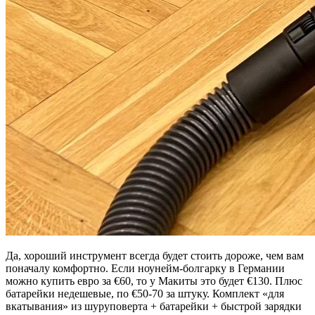
Да, хороший инструмент всегда будет стоить дороже, чем вам
поначалу комфортно. Если ноунейм-болгарку в Германии
можно купить евро за €60, то у Макиты это будет €130. Плюс
батарейки недешевые, по €50-70 за штуку. Комплект «для
вкатывания» из шуруповерта + батарейки + быстрой зарядки