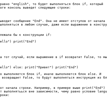
равно "english", то будет выполняться блок if, который
оге консоль выведет следующие строки:
ыводит сообщение "End". Она не имеет отступов от начала
ыполняться в любом случае, даже если выражение в констру
лежала бы к конструкции if:
ello") print("End")
а тот случай, если выражение в if возвратит False, то мы
ello") else: print("Привет") print("End")
о выполняется блок if, иначе выполняется блок else. И
 возвращает False, то будут выполняться инструкция из бл
от начала строки. Например, в примере выше print("End") 
т выполнятьься вне зависимости, чему равно условие langu
роки: