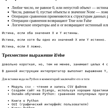
Любое число, не равное 0, или непустой объект — истина
Числа, равные 0, пустые объекты и значение None — лож
Операции сравнения применяются к структурам данных 
Операции сравнения возвращают True или False
Логические операторы and и or возвращают истинный и
Истина, если оба значения X и Y истинны.
Истина, если хотя бы одно из значений X или Y истинно.
Истина, если X ложно.
Трехместное выражение if/else
довольно короткая, но, тем не менее, занимает целых 4 с
В данной инструкции интерпретатор выполнит выражение Y,
Для вставки кода на Python в комментарий заключайте его в теги
Модуль csv - чтение и запись CSV файлов
Создаём сайт на Django, используя хорошие практики
Онлайн-обучение Python: сравнение популярных прогр
Книги о Python
GUI (графический интерфейс пользователя)
Курсы Python