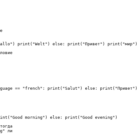
е
allo") print("Welt") else: print("Привет") print("мир")
ловие
guage == "french": print("Salut") else: print("Привет")
int("Good morning") else: print("Good evening")
тогда
g" ли