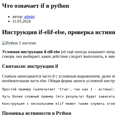
Что означает if в python
автор:
admin
11.03.2024
Инструкция if-elif-else, проверка истин
Условная инструкция if-elif-else
(её ещё иногда называют опер
говоря, она выбирает, какое действие следует выполнить, в за
Синтаксис инструкции if
Сначала записывается часть if с условным выражением, далее мо
необязательная часть else. Общая форма записи условной инст
Простой пример (напечатает 'true', так как 1 - истина):
Чуть более сложный пример (его результат будет зависеть
Конструкция с несколькими elif может также служить отли
Проверка истинности в Python