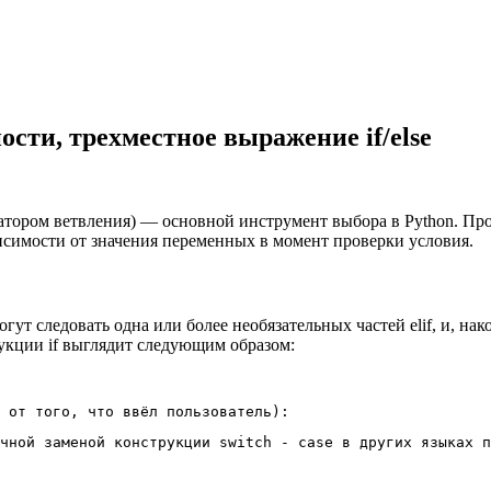
ности, трехместное выражение if/else
атором ветвления) — основной инструмент выбора в Python. Пр
висимости от значения переменных в момент проверки условия.
гут следовать одна или более необязательных частей elif, и, нак
рукции if выглядит следующим образом:
 от того, что ввёл пользователь):
чной заменой конструкции switch - case в других языках п