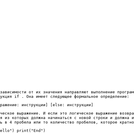
зависимости от их значения направляют выполнение програм
укция if . Она имеет следующее формальное определение:
ражение: инструкции] [else: инструкции]
ческое выражение. И если это логическое выражение возвра
я из которых должна начинаться с новой строки и должна и
ь в 4 пробела или то количество пробелов, которое кратно
ello") print("End")