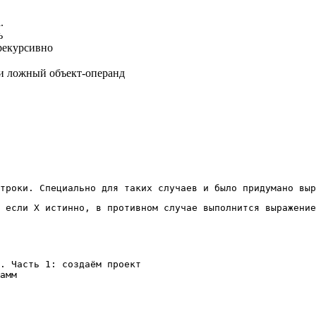
.
ь
рекурсивно
ли ложный объект-операнд
троки. Специально для таких случаев и было придумано выр
 если X истинно, в противном случае выполнится выражение
. Часть 1: создаём проект
амм