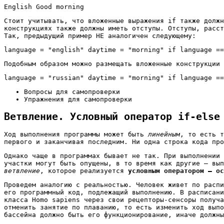
English Good morning
Стоит учитывать, что вложенные выражения if также должн
конструкциях также должны иметь отступы. Отступы, расст
Так, предыдущий пример НЕ аналогичен следующему:
language = "english" daytime = "morning" if language ==
Подобным образом можно размещать вложенные конструкции
language = "russian" daytime = "morning" if language ==
Вопросы для самопроверки
Упражнения для самопроверки
Ветвление. Условный оператор if-else
Ход выполнения программы может быть
линейным
, то есть т
первого и заканчивая последним. Ни одна строка кода про
Однако чаще в программах бывает не так. При выполнении 
участки могут быть опущены, в то время как другие – вып
ветвление
, которое реализуется
условным оператором – ос
Проведем аналогию с реальностью. Человек живет по распи
его программный код, подлежащий выполнению. В расписани
класса Homo sapiens через свои рецепторы-сенсоры получа
отменить занятие по плаванию, то есть изменить ход выпо
бассейна должно быть его функционирование, иначе должны