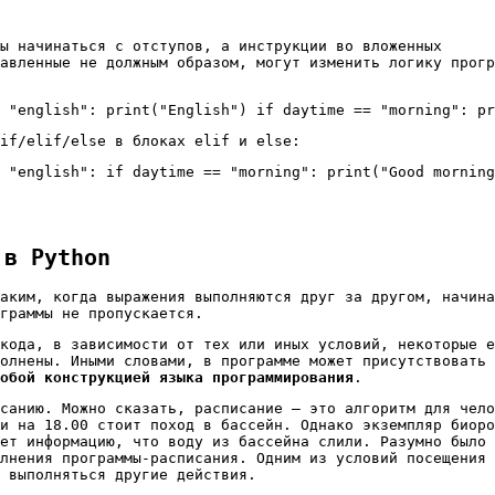
ы начинаться с отступов, а инструкции во вложенных
авленные не должным образом, могут изменить логику прогр
 "english": print("English") if daytime == "morning": pr
 if/elif/else в блоках elif и else:
 "english": if daytime == "morning": print("Good morning
 в Python
аким, когда выражения выполняются друг за другом, начина
граммы не пропускается.
кода, в зависимости от тех или иных условий, некоторые е
олнены. Иными словами, в программе может присутствовать
обой конструкцией языка программирования
.
санию. Можно сказать, расписание – это алгоритм для чело
и на 18.00 стоит поход в бассейн. Однако экземпляр биоро
ет информацию, что воду из бассейна слили. Разумно было 
лнения программы-расписания. Одним из условий посещения
 выполняться другие действия.