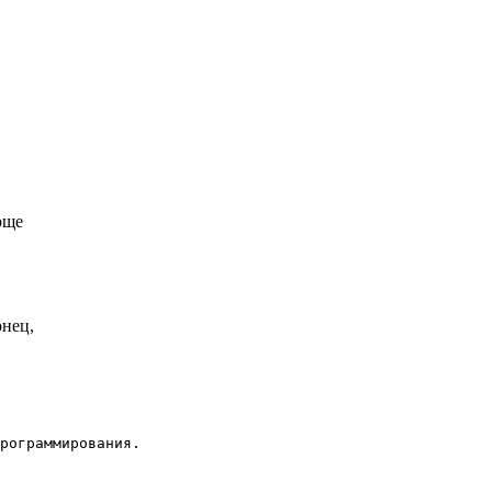
още
онец,
рограммирования.