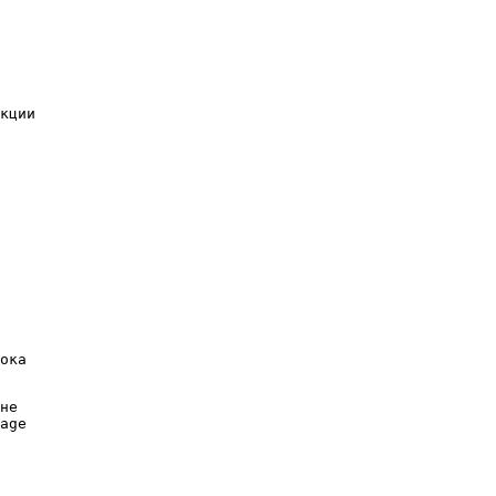
кции
ока
не
age