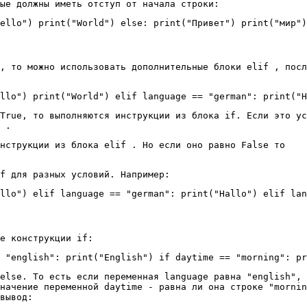
ые должны иметь отступ от начала строки:
ello") print("World") else: print("Привет") print("мир")
, то можно использовать дополнительные блоки elif , посл
llo") print("World") elif language == "german": print("H
True, то выполняются инструкции из блока if. Если это ус
 .
инструкции из блока elif . Но если оно равно False то
f для разных условий. Например:
llo") elif language == "german": print("Hallo") elif lan
е конструкции if:
 "english": print("English") if daytime == "morning": pr
else. То есть если переменная language равна "english", 
начение переменной daytime - равна ли она строке "mornin
вывод: