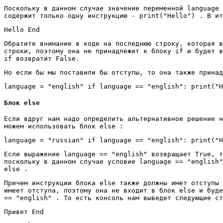
Поскольку в данном случае значение переменной language 
содержит только одну инструкцию - print("Hello") . В ит
Hello End
Обратите внимание в коде на последнюю строку, которая в
строки, поэтому она не принадлежит к блоку if и будет в
if возвратит False.
Но если бы мы поставили бы отступы, то она также принад
language = "english" if language == "english": print("H
Блок else
Если вдруг нам надо определить альтернативное решение н
можем использовать блок else :
language = "russian" if language == "english": print("H
Если выражение language == "english" возвращает True, т
поскольку в данном случае условие language == "english"
else .
Причем инструкции блока else также должны имет отступы 
имеет отступа, поэтому она не входит в блок else и буде
== "english" . То есть консоль нам выведет следующие ст
Привет End