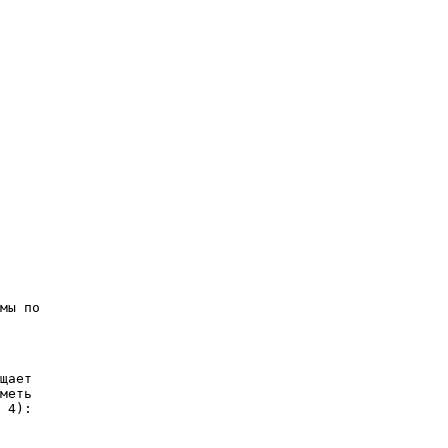
мы по
щает
меть
 4):