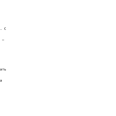
. С
 –
ать
а