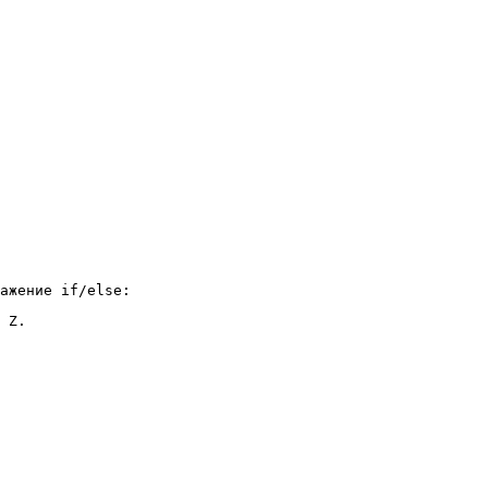
ажение if/else:
 Z.