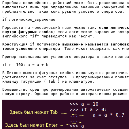
Подобная нелинейность действий может быть реализована в
выполняться лишь при определенном значении конкретной п
приблизительно такая конструкция условного оператора:
if логическое_выражение
Перевести на человеческий язык можно так:
если логическ
внутри фигурных скобок
; если логическое выражение возвр
английского "if" переводится как "если".
Конструкция if логическое_выражение называется
заголовк
телом условного оператора
. Тело может содержать как мно
Пример использования условного оператора в языке програ
if
n
100
:
a
=
a
+
b
В Питоне вместо фигурных скобок используется двоеточие.
достигается за счет отступов. В программировании принят
клавишу табуляции ( Tab ) на клавиатуре.
Большинство сред программирования автоматически создают
новую строку. Однако при работе в интерактивном режиме 