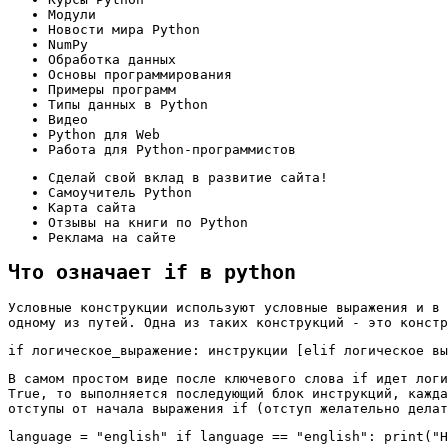
Модули
Новости мира Python
NumPy
Обработка данных
Основы программирования
Примеры программ
Типы данных в Python
Видео
Python для Web
Работа для Python-программистов
Сделай свой вклад в развитие сайта!
Самоучитель Python
Карта сайта
Отзывы на книги по Python
Реклама на сайте
Что означает if в python
Условные конструкции используют условные выражения и в 
одному из путей. Одна из таких конструкций - это констр
if логическое_выражение: инструкции [elif логическое вы
В самом простом виде после ключевого слова if идет логи
True, то выполняется последующий блок инструкций, кажда
отступы от начала выражения if (отступ желательно делат
language = "english" if language == "english": print("H