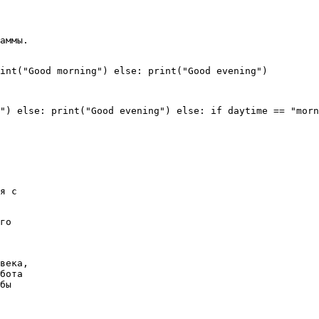
аммы.
int("Good morning") else: print("Good evening")
") else: print("Good evening") else: if daytime == "morn
я с
го
века,
бота
бы