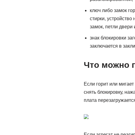
ключ либо замок го
стирки, устройство
замок, петли двери
знак блокировки за
заключается в закл
Что можно 
Если горит или мигает
снять блокировку, наж
плата перезагружается
Если агрегат не реаги