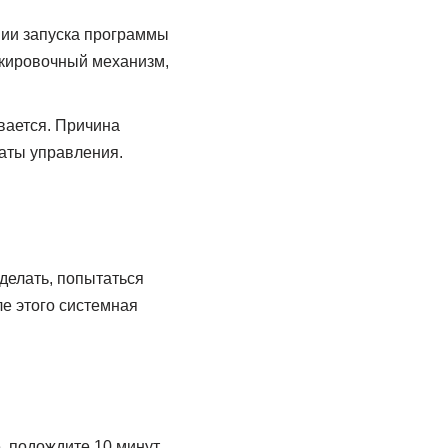
твии запуска программы
окировочный механизм,
вается. Причина
аты управления.
сделать, попытаться
ле этого системная
, подождите 10 минут