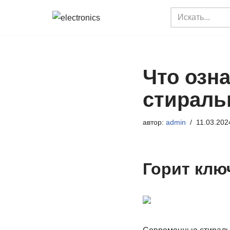
Перейти
к
содержимому
Что озна
стираль
автор:
admin
11.03.202
Горит клю