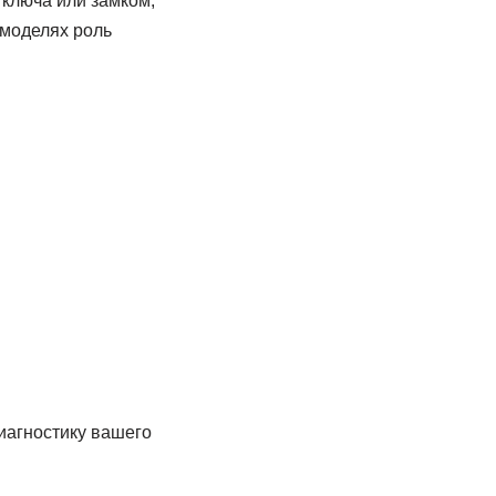
ключа или замком,
 моделях роль
иагностику вашего