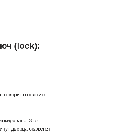
ч (lock):
е говорит о поломке.
блокирована. Это
минут дверца окажется