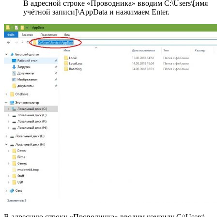
В адресной строке «Проводника» вводим C:\Users\[имя
учётной записи]\AppData и нажимаем Enter.
В адресную строку «Проводника» вводим команду C:\Users\