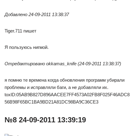
Добавлено 24-09-2011 13:38:37
Tiger.711 пишет
Я пользуюсь нигмой.
Отредактировано okkamas_knife (24-09-2011 13:38:37)
я помню те времена когда обновления программ убирали
проблемы и исправляли баги, а не добавляли их.
toxID:05AB9B827D896AACEE7FF4573A02FB8F025F46ADC8
56B98F65BC1BA9BD21A81DC98BA9C36CE3
№8 24-09-2011 13:39:19