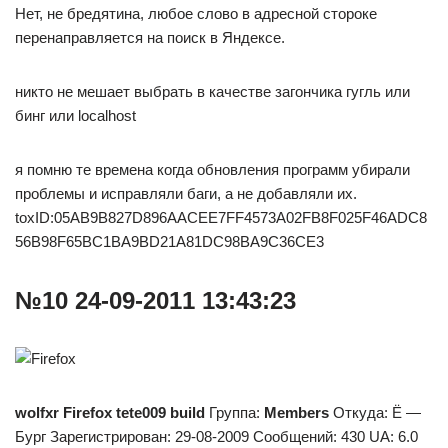
Нет, не бредятина, любое слово в адресной стороке
перенаправляется на поиск в Яндексе.
никто не мешает выбрать в качестве загончика гугль или
бинг или localhost
я помню те времена когда обновления программ убирали
проблемы и исправляли баги, а не добавляли их.
toxID:05AB9B827D896AACEE7FF4573A02FB8F025F46ADC8
56B98F65BC1BA9BD21A81DC98BA9C36CE3
№10 24-09-2011 13:43:23
wolfxr
Firefox tete009 build
Группа:
Members
Откуда: Ё —
Бург Зарегистрирован: 29-08-2009 Сообщений: 430 UA: 6.0