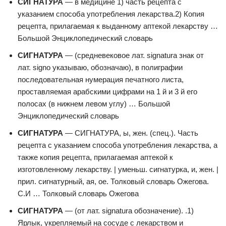
СИГНАТУРА
— в медицине 1) часть рецепта с
указанием способа употребления лекарства.2) Копия
рецепта, прилагаемая к выданному аптекой лекарству …
Большой Энциклопедический словарь
СИГНАТУРА
— (средневековое лат. signatura знак от
лат. signo указываю, обозначаю), в полиграфии
последовательная нумерация печатного листа,
проставляемая арабскими цифрами на 1 й и 3 й его
полосах (в нижнем левом углу) … Большой
Энциклопедический словарь
СИГНАТУРА
— СИГНАТУРА, ы, жен. (спец.). Часть
рецепта с указанием способа употребления лекарства, а
также копия рецепта, прилагаемая аптекой к
изготовленному лекарству. | уменьш. сигнатурка, и, жен. |
прил. сигнатурный, ая, ое. Толковый словарь Ожегова.
С.И … Толковый словарь Ожегова
СИГНАТУРА
— (от лат. signatura обозначение). .1)
Ярлык, укрепляемый на сосуде с лекарством и