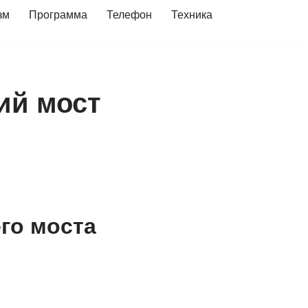
зм
Программа
Телефон
Техника
ий мост
го моста