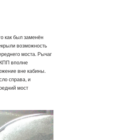
го как был заменён
рекрыли возможность
ереднего моста. Рычаг
 КПП вполне
ожение вне кабины.
ло справа, и
редний мост