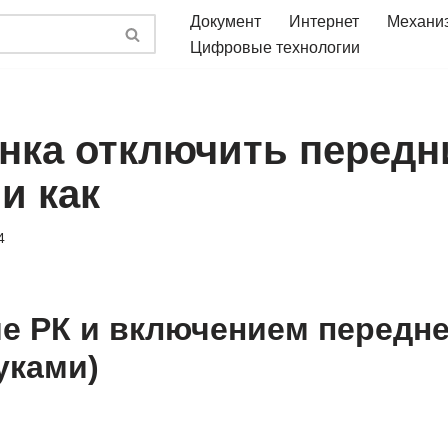
Документ
Интернет
Механи
Цифровые технологии
анка отключить передн
и как
4
е РК и включением передне
уками)