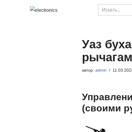
Перейти
к
содержимому
Уаз бух
рычагам
автор:
admin
11.03.202
Управлени
(своими р