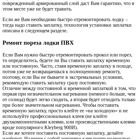
поврежденный армированный слой даст Вам гарантию, что в
этом месте уже не будет травить.
Если же Вам необходимо быстро отремонтировать лодку –
тогда надо ставить заплатку, технология установки заплатки
описана в следующем разделе.
Ремонт пореза лодки ПВХ
Если Вам нужно быстро отремонтировать прокол или порез,
то определитесь, будете ли Вы ставить заплатку временную
или постоянную. Часто, ставя временную заплатку в походе,
потом уже не возвращаешься к полноценному ремонту,
поэтому, если Вы не бываете в экстремальных условиях,
рекомендую ставить заплатку сразу постоянную.
Отличие между постоянной и временной заплаткой в том, что
первая при незначительном нагревании (немного больше, чем
от солнца) будет легко сходить, а вторая будет отходить только
при более значительном нагревании. Чтобы поставить
временную заплатку, просто клейте ее «на холодную» и не
используйте профессиональных клеев (не клейте
двухкомпонентными клеями, или производственными клеями
вроде популярного Kleyberg 900И).
Если же хотите поставить постоянную заплатку, делайте
наоборот. Наличие с собой хорошего клея почти полностью