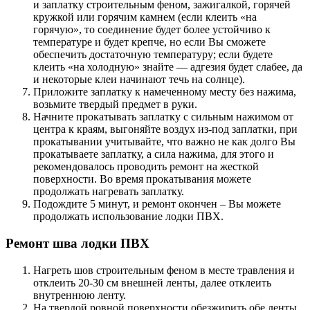
и заплатку строительным феном, зажигалкой, горячей
кружкой или горячим камнем (если клеить «на
горячую», то соединение будет более устойчиво к
температуре и будет крепче, но если Вы сможете
обеспечить достаточную температуру; если будете
клеить «на холодную» знайте — адгезия будет слабее, да
и некоторые клеи начинают течь на солнце).
Приложите заплатку к намеченному месту без нажима,
возьмите твердый предмет в руки.
Начните прокатывать заплатку с сильным нажимом от
центра к краям, выгоняйте воздух из-под заплатки, при
прокатывании учитывайте, что важно не как долго Вы
прокатываете заплатку, а сила нажима, для этого и
рекомендовалось проводить ремонт на жесткой
поверхности. Во время прокатывания можете
продолжать нагревать заплатку.
Подождите 5 минут, и ремонт окончен – Вы можете
продолжать использование лодки ПВХ.
Ремонт шва лодки ПВХ
Нагреть шов строительным феном в месте травления и
отклеить 20-30 см внешней ленты, далее отклеить
внутреннюю ленту.
На твердой ровной поверхности обезжирить обе ленты