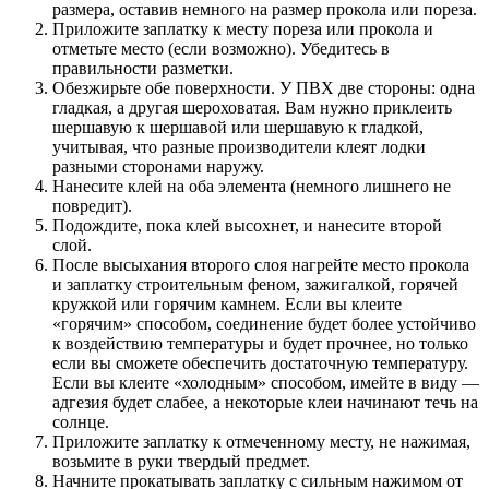
размера, оставив немного на размер прокола или пореза.
Приложите заплатку к месту пореза или прокола и
отметьте место (если возможно). Убедитесь в
правильности разметки.
Обезжирьте обе поверхности. У ПВХ две стороны: одна
гладкая, а другая шероховатая. Вам нужно приклеить
шершавую к шершавой или шершавую к гладкой,
учитывая, что разные производители клеят лодки
разными сторонами наружу.
Нанесите клей на оба элемента (немного лишнего не
повредит).
Подождите, пока клей высохнет, и нанесите второй
слой.
После высыхания второго слоя нагрейте место прокола
и заплатку строительным феном, зажигалкой, горячей
кружкой или горячим камнем. Если вы клеите
«горячим» способом, соединение будет более устойчиво
к воздействию температуры и будет прочнее, но только
если вы сможете обеспечить достаточную температуру.
Если вы клеите «холодным» способом, имейте в виду —
адгезия будет слабее, а некоторые клеи начинают течь на
солнце.
Приложите заплатку к отмеченному месту, не нажимая,
возьмите в руки твердый предмет.
Начните прокатывать заплатку с сильным нажимом от