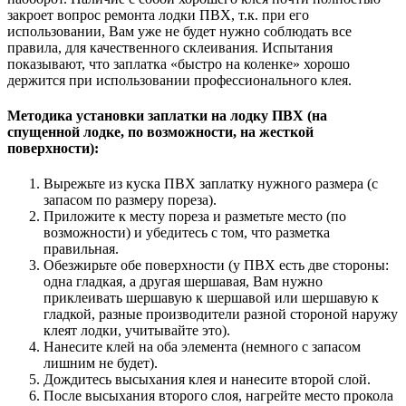
закроет вопрос ремонта лодки ПВХ, т.к. при его
использовании, Вам уже не будет нужно соблюдать все
правила, для качественного склеивания. Испытания
показывают, что заплатка «быстро на коленке» хорошо
держится при использовании профессионального клея.
Методика установки заплатки на лодку ПВХ (на
спущенной лодке, по возможности, на жесткой
поверхности):
Вырежьте из куска ПВХ заплатку нужного размера (с
запасом по размеру пореза).
Приложите к месту пореза и разметьте место (по
возможности) и убедитесь с том, что разметка
правильная.
Обезжирьте обе поверхности (у ПВХ есть две стороны:
одна гладкая, а другая шершавая, Вам нужно
приклеивать шершавую к шершавой или шершавую к
гладкой, разные производители разной стороной наружу
клеят лодки, учитывайте это).
Нанесите клей на оба элемента (немного с запасом
лишним не будет).
Дождитесь высыхания клея и нанесите второй слой.
После высыхания второго слоя, нагрейте место прокола