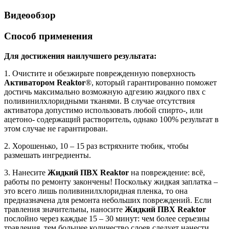
Видеообзор
Способ применения
Для достижения наилучшего результата:
1. Очистите и обезжирьте поврежденную поверхность
Активатором
Reaktor
®, который гарантированно поможет
достичь максимально возможную адгезию жидкого пвх с
поливинилхлоридными тканями. В случае отсутствия
активатора допустимо использовать любой спирто-, или
ацетоно- содержащий растворитель, однако 100% результат в
этом случае не гарантирован.
2. Хорошенько, 10 – 15 раз встряхните тюбик, чтобы
размешать ингредиенты.
3. Нанесите
Жидкий ПВХ
Reaktor
на повреждение: всё,
работы по ремонту закончены! Поскольку жидкая заплатка –
это всего лишь поливинилхлоридная пленка, то она
предназначена для ремонта небольших повреждений. Если
травления значительны, наносите
Жидкий ПВХ
Reaktor
послойно через каждые 15 – 30 минут: чем более серьезны
травления, тем большее количество слоев следует нанести.