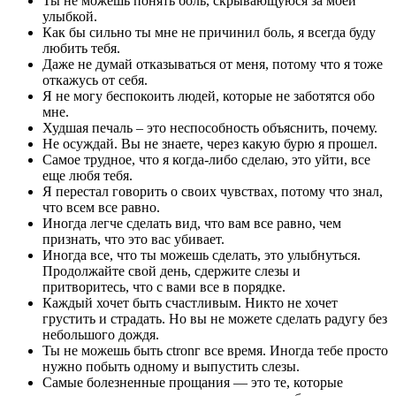
Ты не можешь понять боль, скрывающуюся за моей
улыбкой.
Как бы сильно ты мне не причинил боль, я всегда буду
любить тебя.
Даже не думай отказываться от меня, потому что я тоже
откажусь от себя.
Я не могу беспокоить людей, которые не заботятся обо
мне.
Худшая печаль – это неспособность объяснить, почему.
Не осуждай. Вы не знаете, через какую бурю я прошел.
Самое трудное, что я когда-либо сделаю, это уйти, все
еще любя тебя.
Я перестал говорить о своих чувствах, потому что знал,
что всем все равно.
Иногда легче сделать вид, что вам все равно, чем
признать, что это вас убивает.
Иногда все, что ты можешь сделать, это улыбнуться.
Продолжайте свой день, сдержите слезы и
притворитесь, что с вами все в порядке.
Каждый хочет быть счастливым. Никто не хочет
грустить и страдать. Но вы не можете сделать радугу без
небольшого дождя.
Ты не можешь быть сtronг все время. Иногда тебе просто
нужно побыть одному и выпустить слезы.
Самые болезненные прощания — это те, которые