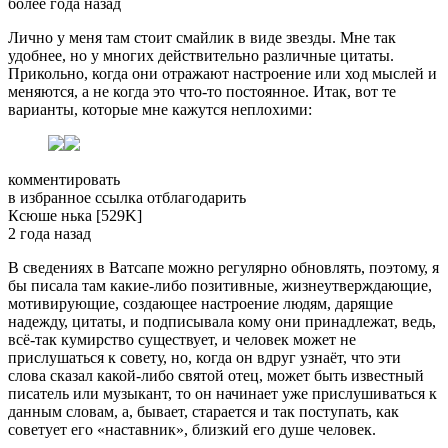
более года назад
Лично у меня там стоит смайлик в виде звезды. Мне так
удобнее, но у многих действительно различные цитаты.
Прикольно, когда они отражают настроение или ход мыслей и
меняются, а не когда это что-то постоянное. Итак, вот те
варианты, которые мне кажутся неплохими:
комментировать
в избранное ссылка отблагодарить
Ксюше­ нька [529K]
2 года назад
В сведениях в Ватсапе можно регулярно обновлять, поэтому, я
бы писала там какие-либо позитивные, жизнеутверждающие,
мотивирующие, создающее настроение людям, дарящие
надежду, цитаты, и подписывала кому они принадлежат, ведь,
всё-так кумирство существует, и человек может не
прислушаться к совету, но, когда он вдруг узнаёт, что эти
слова сказал какой-либо святой отец, может быть известный
писатель или музыкант, то он начинает уже прислушиваться к
данным словам, а, бывает, старается и так поступать, как
советует его «наставник», близкий его душе человек.