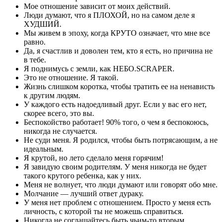
Мое отношение зависит от моих действий.
Люди думают, что я ПЛОХОЙ, но на самом деле я
ХУДШИЙ.
Мы живем в эпоху, когда КРУТО означает, что мне все
равно.
Да, я счастлив и доволен тем, кто я есть, но причина не
в тебе.
Я поднимусь с земли, как НЕБО.SCRAPER.
Это не отношение. Я такой.
Жизнь слишком коротка, чтобы тратить ее на ненависть
к другим людям.
У каждого есть надоедливый друг. Если у вас его нет,
скорее всего, это вы.
Беспокойство работает! 90% того, о чем я беспокоюсь,
никогда не случается.
Не суди меня. Я родился, чтобы быть потрясающим, а не
идеальным.
Я крутой, но лето сделало меня горячим!
Я завидую своим родителям. У меня никогда не будет
такого крутого ребенка, как у них.
Меня не волнует, что люди думают или говорят обо мне.
Молчание — лучший ответ дураку.
У меня нет проблем с отношением. Просто у меня есть
личность, с которой ты не можешь справиться.
Никогда не соглашайтесь быть чьим-то вторым