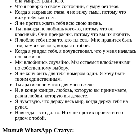
она умирает ради него.
Что я говорю о своем состоянии, я умру без тебя.
Когда я закрываю глаза, я не вижу тьмы, потому что
вижу тебя как свет.
Я не против ждать тебя всю свою жизнь.
Ты никогда не любишь кого-то, потому что он
красивый. Они прекрасны, потому что вы их любите.
Я люблю тебя не за то, кто ты есть. Мне нравится быть
тем, кем я являюсь, когда я с тобой.
Когда я увидел тебя, я почувствовал, что у меня началась
новая жизнь.
Мы влюбились случайно. Мы остаемся влюбленными
по собственному выбору.
Я не хочу быть для тебя номером один. Я хочу быть
твоим единственным.
Ты арахисовое масло для моего желе.
И, в конце концов, любовь, которую вы принимаете,
равна любви, которую вы делаете.
Я чувствую, что держу весь мир, когда держу тебя на
руках.
Навсегда – это долго. Но я не против провести его
рядом с тобой.
Милый WhatsApp Статус: