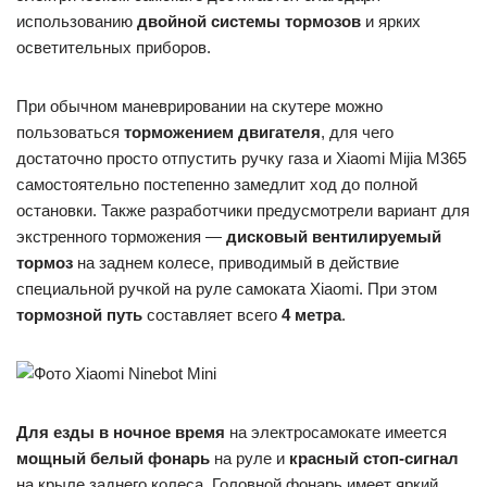
использованию
двойной системы тормозов
и ярких
осветительных приборов.
При обычном маневрировании на скутере можно
пользоваться
торможением двигателя
, для чего
достаточно просто отпустить ручку газа и Xiaomi Mijia M365
самостоятельно постепенно замедлит ход до полной
остановки. Также разработчики предусмотрели вариант для
экстренного торможения —
дисковый вентилируемый
тормоз
на заднем колесе, приводимый в действие
специальной ручкой на руле самоката Xiaomi. При этом
тормозной путь
составляет всего
4 метра
.
Для езды в ночное время
на электросамокате имеется
мощный белый фонарь
на руле и
красный стоп-сигнал
на крыле заднего колеса. Головной фонарь имеет яркий