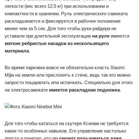
легкости (вес всего 12.5 кг) при использовании и
компактности в хранении. Руль электрического самоката
раскладывается и фиксируется в рабочее положение
менее чем за 5 сек. Для того чтобы руки райдера не
уставали при длительной эксплуатации
на руле
имеются
мягкие ребристые насадки из нескользящего
материала
.
Во время парковки вовсе не обязательно класть Xiaomi
Mijia на землю или прислонять к стене, ведь так его можно
запросто поцарапать или испачкать. Специально для этого
на электросамокате
имеется раскладная подножка
.
Для того чтобы кататься на скутере Ксиоми не требуется
каких-то особенных навыков. Его управление настолько
просто и понятно, что им
сможет пользоваться даже