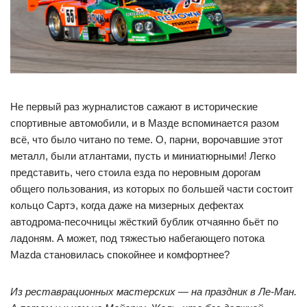
Не первый раз журналистов сажают в исторические
спортивные автомобили, и в Мазде вспоминается разом
всё, что было читано по теме. О, парни, ворочавшие этот
металл, были атлантами, пусть и миниатюрными! Легко
представить, чего стоила езда по неровным дорогам
общего пользования, из которых по большей части состоит
кольцо Сартэ, когда даже на мизерных дефектах
автодрома-песочницы жёсткий бублик отчаянно бьёт по
ладоням. А может, под тяжестью набегающего потока
Mazda становилась спокойнее и комфортнее?
Из реставрационных мастерских — на праздник в Ле-Ман.