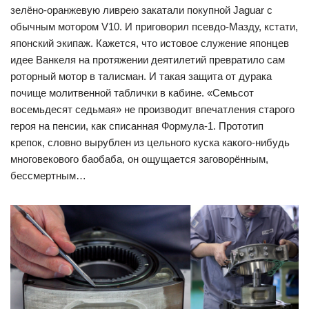
зелёно-оранжевую ливрею закатали покупной Jaguar c
обычным мотором V10. И приговорил псевдо-Мазду, кстати,
японский экипаж. Кажется, что истовое служение японцев
идее Ванкеля на протяжении деятилетий превратило сам
роторный мотор в талисман. И такая защита от дурака
почище молитвенной таблички в кабине. «Семьсот
восемьдесят седьмая» не производит впечатления старого
героя на пенсии, как списанная Формула-1. Прототип
крепок, словно вырублен из цельного куска какого-нибудь
многовекового баобаба, он ощущается заговорённым,
бессмертным…