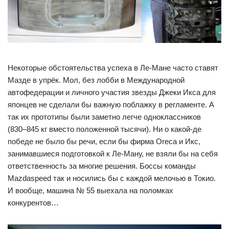
Некоторые обстоятельства успеха в Ле-Мане часто ставят
Мазде в упрёк. Мол, без лобби в Международной
автофедерации и личного участия звезды Джеки Икса для
японцев не сделали бы важную поблажку в регламенте. А
так их прототипы были заметно легче одноклассников
(830–845 кг вместо положенной тысячи). Ни о какой-де
победе не было бы речи, если бы фирма Oreca и Икс,
занимавшиеся подготовкой к Ле-Ману, не взяли бы на себя
ответственность за многие решения. Боссы команды
Mazdaspeed так и носились бы c каждой мелочью в Токио.
И вообще, машина № 55 выехала на поломках
конкурентов…