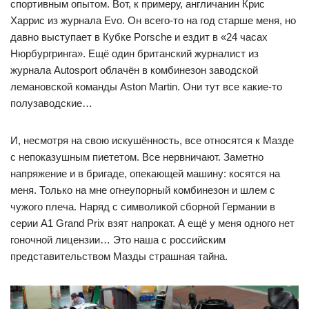
спортивным опытом. Вот, к примеру, англичанин Крис
Харрис из журнала Evo. Он всего-то на год старше меня, но
давно выступает в Кубке Porsche и ездит в «24 часах
Нюрбургринга». Ещё один британский журналист из
журнала Autosport облачён в комбинезон заводской
лемановской команды Aston Martin. Они тут все какие-то
полузаводские…
И, несмотря на свою искушённость, все относятся к Мазде
с непоказушным пиететом. Все нервничают. Заметно
напряжение и в бригаде, опекающей машину: косятся на
меня. Только на мне огнеупорный комбинезон и шлем с
чужого плеча. Наряд с символикой сборной Германии в
серии A1 Grand Prix взят напрокат. А ещё у меня одного нет
гоночной лицензии… Это наша с российским
представительством Мазды страшная тайна.