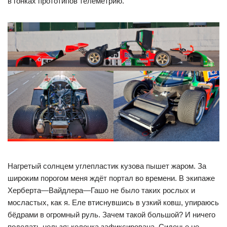
в гонках прототипов телеметрию.
Нагретый солнцем углепластик кузова пышет жаром. За
широким порогом меня ждёт портал во времени. В экипаже
Херберта—Вайдлера—Гашо не было таких рослых и
мосластых, как я. Еле втиснувшись в узкий ковш, упираюсь
бёдрами в огромный руль. Зачем такой большой? И ничего
поделать нельзя: колонка зафиксирована. Сиденье не