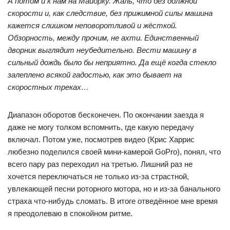
А потом и к нам на Майорку. Жаль, что без должной
скорости и, как следствие, без прижимной силы машина
кажется слишком неповоротливой и жёсткой.
Обзорность, между прочим, не ахти. Единственный
дворник выглядит неубедительно. Вести машину в
сильный дождь было бы неприятно. Да ещё когда стекло
залеплено всякой гадостью, как это бывает на
скоростных треках…
Диапазон оборотов бесконечен. По окончании заезда я
даже не могу толком вспомнить, где какую передачу
включал. Потом уже, посмотрев видео (Крис Харрис
любезно поделился своей мини-камерой GoPro), понял, что
всего пару раз переходил на третью. Лишний раз не
хочется переключаться не только из-за страстной,
увлекающей песни роторного мотора, но и из-за банального
страха что-нибудь сломать. В итоге отведённое мне время
я преодолеваю в спокойном ритме.