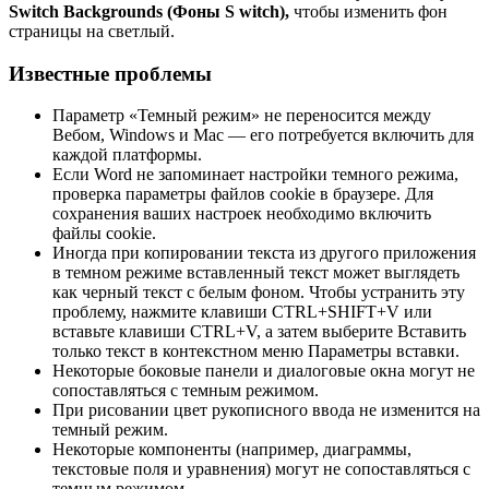
S
witch Backgrounds (Фоны S witch),
чтобы изменить фон
страницы на светлый.
Известные проблемы
Параметр «Темный режим» не переносится между
Вебом, Windows и Mac — его потребуется включить для
каждой платформы.
Если Word не запоминает настройки темного режима,
проверка параметры файлов cookie в браузере. Для
сохранения ваших настроек необходимо включить
файлы cookie.
Иногда при копировании текста из другого приложения
в темном режиме вставленный текст может выглядеть
как черный текст с белым фоном. Чтобы устранить эту
проблему, нажмите клавиши CTRL+SHIFT+V или
вставьте клавиши CTRL+V, а затем выберите Вставить
только текст в контекстном меню Параметры вставки.
Некоторые боковые панели и диалоговые окна могут не
сопоставляться с темным режимом.
При рисовании цвет рукописного ввода не изменится на
темный режим.
Некоторые компоненты (например, диаграммы,
текстовые поля и уравнения) могут не сопоставляться с
темным режимом.