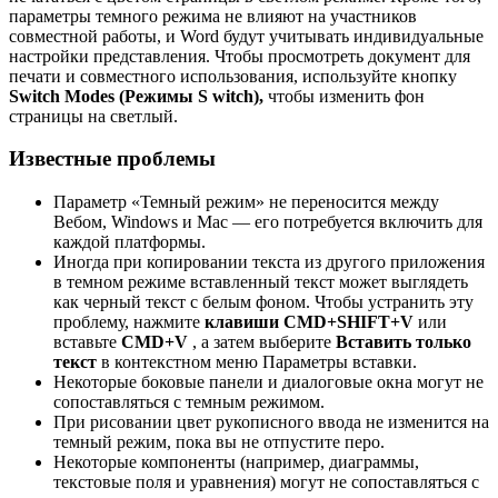
параметры темного режима не влияют на участников
совместной работы, и Word будут учитывать индивидуальные
настройки представления. Чтобы просмотреть документ для
печати и совместного использования, используйте кнопку
S
witch Modes (Режимы S witch),
чтобы изменить фон
страницы на светлый.
Известные проблемы
Параметр «Темный режим» не переносится между
Вебом, Windows и Mac — его потребуется включить для
каждой платформы.
Иногда при копировании текста из другого приложения
в темном режиме вставленный текст может выглядеть
как черный текст с белым фоном. Чтобы устранить эту
проблему, нажмите
клавиши CMD+SHIFT+V
или
вставьте
CMD+V
, а затем выберите
Вставить только
текст
в контекстном меню Параметры вставки.
Некоторые боковые панели и диалоговые окна могут не
сопоставляться с темным режимом.
При рисовании цвет рукописного ввода не изменится на
темный режим, пока вы не отпустите перо.
Некоторые компоненты (например, диаграммы,
текстовые поля и уравнения) могут не сопоставляться с