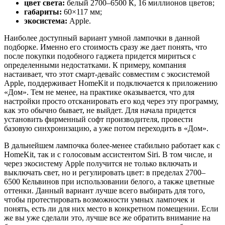
цвет света:
белый 2700–6500 К, 16 миллионов цветов;
габариты:
60×117 мм;
экосистема:
Apple.
Наиболее доступный вариант умной лампочки в данной
подборке. Именно его стоимость сразу же дает понять, что
после покупки подобного гаджета придется мириться с
определенными недостатками. К примеру, компания
настаивает, что этот смарт-девайс совместим с экосистемой
Apple, поддерживает HomeKit и подключается к приложению
«Дом». Тем не менее, на практике оказывается, что для
настройки просто отсканировать его код через эту программу,
как это обычно бывает, не выйдет. Для начала придется
установить фирменный софт производителя, провести
базовую синхронизацию, а уже потом переходить в «Дом».
В дальнейшем лампочка более-менее стабильно работает как с
HomeKit, так и с голосовым ассистентом Siri. В том числе, и
через экосистему Apple получится не только включать и
выключать свет, но и регулировать цвет: в пределах 2700–
6500 Кельвинов при использовании белого, а также цветные
оттенки. Данный вариант лучше всего выбирать для того,
чтобы протестировать возможности умных лампочек и
понять, есть ли для них место в конкретном помещении. Если
же вы уже сделали это, лучше все же обратить внимание на