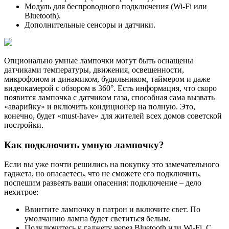
Модуль для беспроводного подключения (Wi-Fi или
Bluetooth).
Дополнительные сенсоры и датчики.
Опционально умные лампочки могут быть оснащены
датчиками температуры, движения, освещенности,
микрофоном и динамиком, будильником, таймером и даже
видеокамерой с обзором в 360°. Есть информация, что скоро
появится лампочка с датчиком газа, способная сама вызвать
«аварийку» и включить кондиционер на полную. Это,
конечно, будет «must-have» для жителей всех домов советской
постройки.
Как подключить умную лампочку?
Если вы уже почти решились на покупку это замечательного
гаджета, но опасаетесь, что не сможете его подключить,
поспешим развеять ваши опасения: подключение – дело
нехитрое:
Ввинтите лампочку в патрон и включите свет. По
умолчанию лампа будет светиться белым.
Подключитесь к гаджету через Bluetooth или Wi-Fi. С