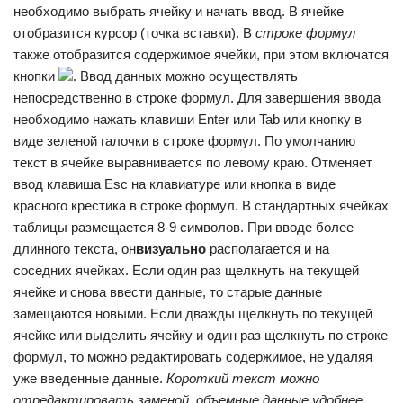
необходимо выбрать ячейку и начать ввод. В ячейке
отобразится курсор (точка вставки). В
строке формул
также отобразится содержимое ячейки, при этом включатся
кнопки
. Ввод данных можно осуществлять
непосредственно в строке формул. Для завершения ввода
необходимо нажать клавиши Enter или Tab или кнопку в
виде зеленой галочки в строке формул. По умолчанию
текст в ячейке выравнивается по левому краю. Отменяет
ввод клавиша Esc на клавиатуре или кнопка в виде
красного крестика в строке формул. В стандартных ячейках
таблицы размещается 8-9 символов. При вводе более
длинного текста, он
визуально
располагается и на
соседних ячейках. Если один раз щелкнуть на текущей
ячейке и снова ввести данные, то старые данные
замещаются новыми. Если дважды щелкнуть по текущей
ячейке или выделить ячейку и один раз щелкнуть по строке
формул, то можно редактировать содержимое, не удаляя
уже введенные данные.
Короткий текст можно
отредактировать заменой, объемные данные удобнее