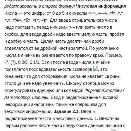
редактировать в строке формул.
Числовая информация
Числа — это цифры от 0 до 9 и символы «
+
», «
—
», «
/
», «
.
»,
«
,
», «
%
», «
$
», «
(
«, «
)
». Для ввода отрицательного числа
надо поставить перед ним знак «-» или взять число в
скобки, для ввода дроби надо ввести целую часть, пробел
и дробную часть. Целая часть десятичной дроби
отделяется от ее дробной части запятой. По умолчанию
числа в ячейке выравниваются по правому краю.
Пример.
-7, (7), 0 2/5, 2 1/3. Если после ввода числа в ячейке
появляется последовательность символов
, это
означает, что для отображения числа не хватает ширины
столбца и ее надо увеличить. Ширину столбца можно
отрегулировать
вручную
или командой
Формат/Столбец /
Автоподбор_ширины
. Ввод и редактирование числовой
информации аналогичны таким же операциям для
текстовой информации.
Задание 2.1:
Ввод и
редактирование текста и числовых данных. 1. Ввести на
первом рабочем листе книги следующие данные, начиная с