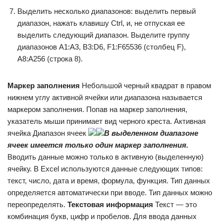
Выделить несколько диапазонов: выделить первый
диапазон, нажать клавишу Ctrl, и, не отпуская ее
выделить следующий диапазон. Выделите группу
диапазонов A1:A3, B3:D6, F1:F65536 (столбец F),
A8:A256 (строка 8).
Маркер заполнения
Небольшой черный квадрат в правом
нижнем углу активной ячейки или диапазона называется
маркером заполнения. Попав на маркер заполнения,
указатель мыши принимает вид черного креста. Активная
ячейка Диапазон ячеек
В выделенном диапазоне
ячеек имеется только один маркер заполнения.
Вводить данные можно только в активную (выделенную)
ячейку. В Excel используются данные следующих типов:
текст, число, дата и время, формула, функция. Тип данных
определяется автоматически при вводе. Тип данных можно
переопределять.
Текстовая информация
Текст — это
комбинация букв, цифр и пробелов. Для ввода данных