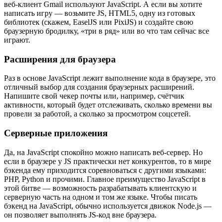
веб-клиент Gmail используют JavaScript. А если вы хотите
написать игру — возьмите JS, HTML5, одну из готовых
библиотек (скажем, EaselJS или PixiJS) и создайте свою
браузерную бродилку, «три в ряд» или во что там сейчас все
играют.
Расширения для браузера
Раз в основе JavaScript лежит выполнение кода в браузере, это
отличный выбор для создания браузерных расширений.
Напишите свой чекер почты или, например, счётчик
активности, который будет отслеживать, сколько времени вы
провели за работой, а сколько за просмотром соцсетей.
Серверные приложения
Да, на JavaScript спокойно можно написать веб-сервер. Но
если в браузере у JS практически нет конкурентов, то в мире
бэкенда ему приходится соревноваться с другими языками:
PHP, Python и прочими. Главное преимущество JavaScript в
этой битве — возможность разрабатывать клиентскую и
серверную часть на одном и том же языке. Чтобы писать
бэкенд на JavaScript, обычно используется движок Node.js —
он позволяет выполнять JS-код вне браузера.