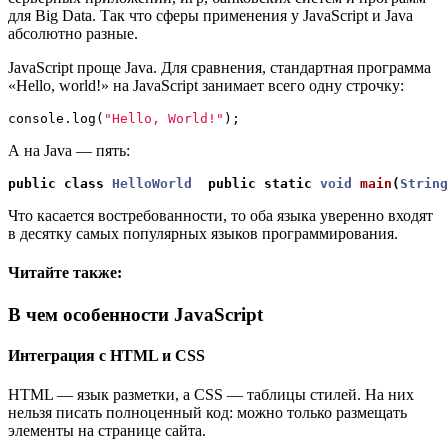
для Big Data. Так что сферы применения у JavaScript и Java
абсолютно разные.
JavaScript проще Java. Для сравнения, стандартная программа
«Hello, world!» на JavaScript занимает всего одну строчку:
console
.
log
(
"
Hello, World!
"
);
А на Java — пять:
public 
class
HelloWorld
public
static
void
main
(
String
Что касается востребованности, то оба языка уверенно входят
в десятку самых популярных языков программирования.
Читайте также:
В чем особенности JavaScript
Интеграция с HTML и CSS
HTML — язык разметки, а CSS — таблицы стилей. На них
нельзя писать полноценный код: можно только размещать
элементы на странице сайта.