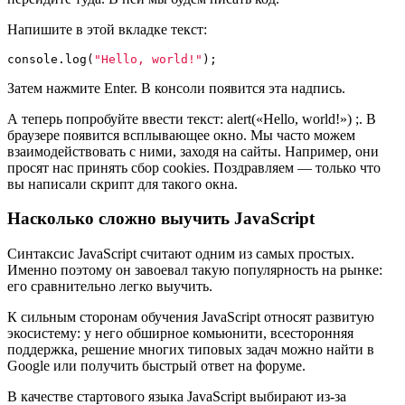
Напишите в этой вкладке текст:
console
.
log
(
"
Hello, world!
"
);
Затем нажмите Enter. В консоли появится эта надпись.
А теперь попробуйте ввести текст: alert(«Hello, world!») ;. В
браузере появится всплывающее окно. Мы часто можем
взаимодействовать с ними, заходя на сайты. Например, они
просят нас принять сбор сookies. Поздравляем — только что
вы написали скрипт для такого окна.
Насколько сложно выучить JavaScript
Синтаксис JavaScript считают одним из самых простых.
Именно поэтому он завоевал такую популярность на рынке:
его сравнительно легко выучить.
К сильным сторонам обучения JavaScript относят развитую
экосистему: у него обширное комьюнити, всесторонняя
поддержка, решение многих типовых задач можно найти в
Google или получить быстрый ответ на форуме.
В качестве стартового языка JavaScript выбирают из-за