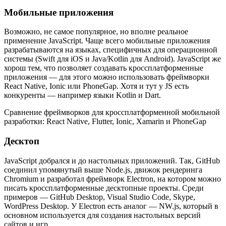
Мобильные приложения
Возможно, не самое популярное, но вполне реальное
применение JavaScript. Чаще всего мобильные приложения
разрабатываются на языках, специфичных для операционной
системы (Swift для iOS и Java/Kotlin для Android). JavaScript же
хорош тем, что позволяет создавать кроссплатформенные
приложения — для этого можно использовать фреймворки
React Native, Ionic или PhoneGap. Хотя и тут у JS есть
конкуренты — например языки Kotlin и Dart.
Cравнение фреймворков для кроссплатформенной мобильной
разработки: React Native, Flutter, Ionic, Xamarin и PhoneGap
Десктоп
JavaScript добрался и до настольных приложений. Так, GitHub
соединил упомянутый выше Node.js, движок рендеринга
Chromium и разработал фреймворк Electron, на котором можно
писать кроссплатформенные десктопные проекты. Среди
примеров — GitHub Desktop, Visual Studio Code, Skype,
WordPress Desktop. У Electron есть аналог — NW.js, который в
основном используется для создания настольных версий
сайтов и игр.