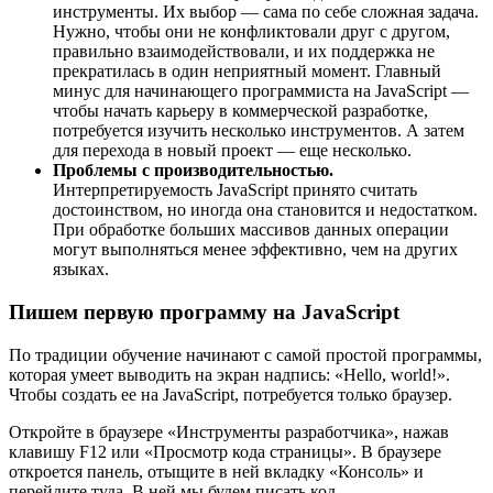
инструменты. Их выбор — сама по себе сложная задача.
Нужно, чтобы они не конфликтовали друг с другом,
правильно взаимодействовали, и их поддержка не
прекратилась в один неприятный момент. Главный
минус для начинающего программиста на JavaScript —
чтобы начать карьеру в коммерческой разработке,
потребуется изучить несколько инструментов. А затем
для перехода в новый проект — еще несколько.
Проблемы с производительностью.
Интерпретируемость JavaScript принято считать
достоинством, но иногда она становится и недостатком.
При обработке больших массивов данных операции
могут выполняться менее эффективно, чем на других
языках.
Пишем первую программу на JavaScript
По традиции обучение начинают с самой простой программы,
которая умеет выводить на экран надпись: «Hello, world!».
Чтобы создать ее на JavaScript, потребуется только браузер.
Откройте в браузере «Инструменты разработчика», нажав
клавишу F12 или «Просмотр кода страницы». В браузере
откроется панель, отыщите в ней вкладку «Консоль» и
перейдите туда. В ней мы будем писать код.