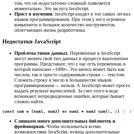
том, что он недостаточно сложный появляется
моментально. Это заслуга JavaScript.
Прост в изучении
. JavaScript входит в топ самых легких
языков программирования. При этом у него огромное
комьюнити и большое количество инструментов,
облегчающих жизнь разработчика.
Недостатки JavaScript
Проблема типов данных
. Переменные в JavaScript
могут менять свой тип данных в процессе выполнения
программы. Представьте, что у нас есть переменная, в
которой написано «1000». Эта запись может быть как
числом, так и просто содержимым строки — текстом.
Сложить строку и число в большинстве языков
программирования — нельзя. А JavaScript может просто
выдать результат вычислений. За счет этого в коде
возникают непредвиденные ошибки, которые бывает
сложно найти.
const 
sum
=
(
num1
,
num2
)
=>
num1
+
num2
sum
(
1
,
2
)
// 3
Слишком много дополнительных библиотек и
фреймворков.
Чтобы пользоваться всеми
возможностями JavaScript, нужны дополнительные