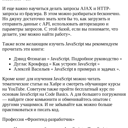
И еще важно научиться делать запросы AJAX и HTTP-
запросы из браузера. В этом можно разбираться бесконечно.
Но джуну достаточно знать хотя бы то, как загрузить и
отправить данные с API, использовать авторизацию и
параметры запросов. С этой базой, если вы понимаете, что
делаете, уже можно найти работу».
Также всем желающим изучить JavaScript мы рекомендуем
прочитать эти книги:
Дэвид Флэнаган « JavaScript. Подробное руководство »
Дуглас Крокфорд « Как устроен JavaScript »
Алексей Васильев « JavaScript в примерах и задачах ».
Кроме книг для изучения JavaScript можно читать
тематические статьи на Хабре и смотреть обучающие курсы
на YouTube. Советуем также пройти бесплатный курс по
основам JavaScript на Code Basics. А для большего погружения
— найдите свое комьюнити и обменивайтесь опытом с
другими учащимися. И не забывайте как можно больше
практиковаться и писать код.
Профессия «Фронтенд-разработчик»