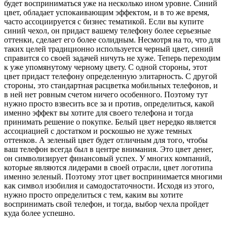
будет восприниматься уже на несколько ином уровне. Синий
цвет, обладает успокаивающим эффектом, и в то же время,
часто ассоциируется с бизнес тематикой. Если вы купите
синий чехол, он придаст вашему телефону более серьезные
оттенки, сделает его более солидным. Несмотря на то, что для
таких целей традиционно используется черный цвет, синий
справится со своей задачей ничуть не хуже. Теперь переходим
к уже упомянутому черному цвету. С одной стороны, этот
цвет придаст телефону определенную элитарность. С другой
стороны, это стандартная расцветка мобильных телефонов, и
в ней нет ровным счетом ничего особенного. Поэтому тут
нужно просто взвесить все за и против, определиться, какой
именно эффект вы хотите для своего телефона и тогда
принимать решение о покупке. Белый цвет нередко является
ассоциацией с достатком и роскошью не хуже темных
оттенков. А зеленый цвет будет отличным для того, чтобы
ваш телефон всегда был в центре внимания. Это цвет денег,
он символизирует финансовый успех. У многих компаний,
которые являются лидерами в своей отрасли, цвет логотипа
именно зеленый. Поэтому этот цвет воспринимается многими
как символ изобилия и самодостаточности. Исходя из этого,
нужно просто определиться с тем, каким вы хотите
воспринимать свой телефон, и тогда, выбор чехла пройдет
куда более успешно.