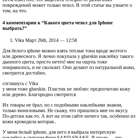
повреждений может только чехол. В этой статье вы узнаете о
том, на что.
4 комментария к “Какого цвета чехол для Iphone
выбрать?”
Vika Март 26th, 2014 — 12:58
Для белого iphone можно взять теплые тона вроде желтого
или древесного. Я лично покупала у glueskin наклейку такого
дынного цвета, просто нечто! мне на ощупь тоже
понравилось, и не скользит. Они делают из натуральной кожи,
смотрится достойно.
соглашусь с Vika
у меня тоже glueskin. Пластик не люблю: предпочитаю кожу
или дерево. Благородно смотрится
Их товары не брал, но с подобными наклейками знаком,
только виниловыми. Не скажу, что пришлись мне по вкусу.
По-детски как-то. А вот на этом сайте ничего так, особенно из
кожи крокодила которая..
У меня белый iphone, для него я выбрала интересную
наклейку в светлом фоне SAND SNAKE. В реале — это