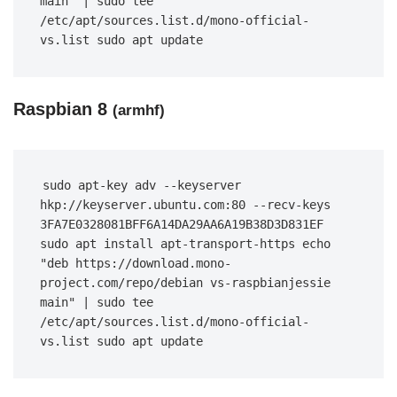
main" | sudo tee 
/etc/apt/sources.list.d/mono-official-
vs.list sudo apt update
Raspbian 8
(armhf)
sudo apt-key adv --keyserver 
hkp://keyserver.ubuntu.com:80 --recv-keys 
3FA7E0328081BFF6A14DA29AA6A19B38D3D831EF 
sudo apt install apt-transport-https echo 
"deb https://download.mono-
project.com/repo/debian vs-raspbianjessie 
main" | sudo tee 
/etc/apt/sources.list.d/mono-official-
vs.list sudo apt update