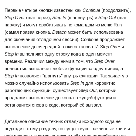
Первые четыре кнопки известны как
Continue
(продолжить),
Step Over
(шаг через),
Step In
(шаг внутрь) и
Step Out
(шаг
наружу) и могут срабатывать по командам из меню Run
(самая правая кнопка,
Detach
может быть использована
для окончания отладочной сессии).
Continue
продолжает
выполнение до очередной точки останова. И
Step Over
и
Step In
выполняют одну строку кода в один момент
времени. Различия между ними в том, что
Step Over
полностью выполняет любые функции за одну линию, а
Step In
позволяет “шагнуть” внутрь функции. Так зачастую
можно случайно использовать
Step In
для корректно
работающих функций, существует
Step Out
, который
продолжит выполнение до конца текущей функции и
остановится снова в коде, который её вызвал.
Детальное описание техник отладки исходного кода не
подходит этому разделу, но существуют различные книги и
web ресурсы, в которых можно найти все подробности по