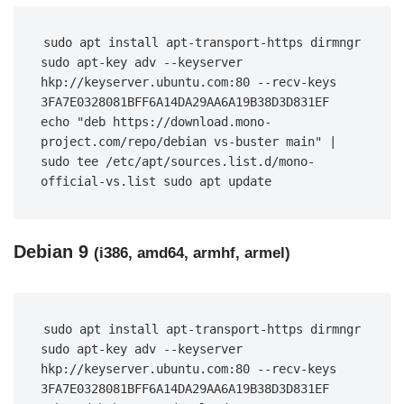
sudo apt install apt-transport-https dirmngr 
sudo apt-key adv --keyserver 
hkp://keyserver.ubuntu.com:80 --recv-keys 
3FA7E0328081BFF6A14DA29AA6A19B38D3D831EF 
echo "deb https://download.mono-
project.com/repo/debian vs-buster main" | 
sudo tee /etc/apt/sources.list.d/mono-
official-vs.list sudo apt update
Debian 9
(i386, amd64, armhf, armel)
sudo apt install apt-transport-https dirmngr 
sudo apt-key adv --keyserver 
hkp://keyserver.ubuntu.com:80 --recv-keys 
3FA7E0328081BFF6A14DA29AA6A19B38D3D831EF 