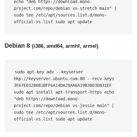
echo "deb https://download.mono-
project.com/repo/debian vs-stretch main" | 
sudo tee /etc/apt/sources.list.d/mono-
official-vs.list sudo apt update
Debian 8
(i386, amd64, armhf, armel)
sudo apt-key adv --keyserver 
hkp://keyserver.ubuntu.com:80 --recv-keys 
3FA7E0328081BFF6A14DA29AA6A19B38D3D831EF 
sudo apt install apt-transport-https echo 
"deb https://download.mono-
project.com/repo/debian vs-jessie main" | 
sudo tee /etc/apt/sources.list.d/mono-
official-vs.list sudo apt update