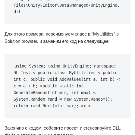
Files\Unity\Editor\Data\Managed\UnityEngine.
dll
Для этого примера, переименуем класс в “MyUtilities” в
Solution browser, и заменим его код на следующее:
using System; using UnityEngine; namespace 
DLLTest < public class MyUtilities < public 
int c; public void AddValues(int a, int b) < 
c = a + b; >public static int 
GenerateRandom(int min, int max) < 
System.Random rand = new System.Random(); 
return rand.Next(min, max); >> >
Закончив с кодом, соберите проект, и сгенерируйте DLL