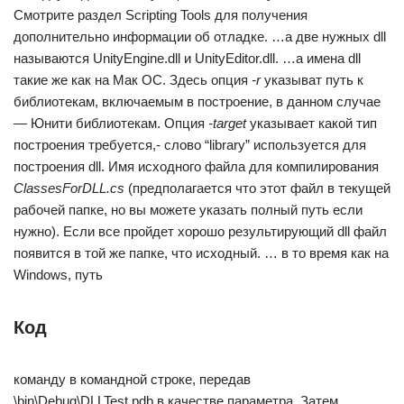
Смотрите раздел Scripting Tools для получения
дополнительно информации об отладке. …а две нужных dll
называются UnityEngine.dll и UnityEditor.dll. …а имена dll
такие же как на Мак ОС. Здесь опция
-r
указыват путь к
библиотекам, включаемым в построение, в данном случае
— Юнити библиотекам. Опция
-target
указывает какой тип
построения требуется,- слово “library” используется для
построения dll. Имя исходного файла для компилирования
ClassesForDLL.cs
(предполагается что этот файл в текущей
рабочей папке, но вы можете указать полный путь если
нужно). Если все пройдет хорошо результирующий dll файл
появится в той же папке, что исходный. … в то время как на
Windows, путь
Код
команду в командной строке, передав
\bin\Debug\DLLTest.pdb в качестве параметра. Затем