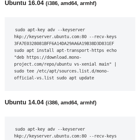
Ubuntu 16.04
(i386, amd64, armhf)
sudo apt-key adv --keyserver 
hkp://keyserver.ubuntu.com:80 --recv-keys 
3FA7E0328081BFF6A14DA29AA6A19B38D3D831EF 
sudo apt install apt-transport-https echo 
"deb https://download.mono-
project.com/repo/ubuntu vs-xenial main" | 
sudo tee /etc/apt/sources.list.d/mono-
official-vs.list sudo apt update
Ubuntu 14.04
(i386, amd64, armhf)
sudo apt-key adv --keyserver 
hkp://keyserver.ubuntu.com:80 --recv-keys 