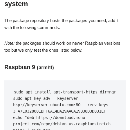
system
The package repository hosts the packages you need, add it
with the following commands.
Note:
the packages should work on newer Raspbian versions
too but we only test the ones listed below.
Raspbian 9
(armhf)
sudo apt install apt-transport-https dirmngr 
sudo apt-key adv --keyserver 
hkp://keyserver.ubuntu.com:80 --recv-keys 
3FA7E0328081BFF6A14DA29AA6A19B38D3D831EF 
echo "deb https://download.mono-
project.com/repo/debian vs-raspbianstretch 