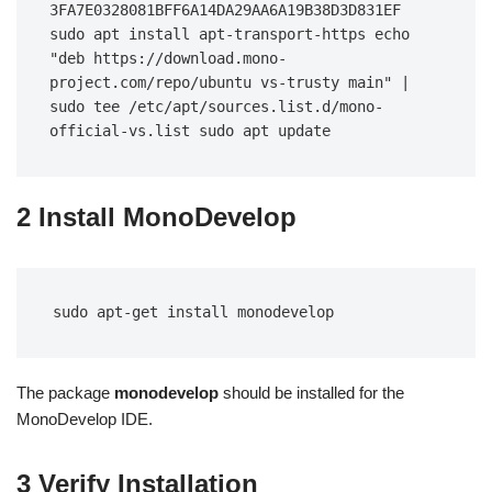
3FA7E0328081BFF6A14DA29AA6A19B38D3D831EF 
sudo apt install apt-transport-https echo 
"deb https://download.mono-
project.com/repo/ubuntu vs-trusty main" | 
sudo tee /etc/apt/sources.list.d/mono-
official-vs.list sudo apt update
2 Install MonoDevelop
sudo apt-get install monodevelop
The package
monodevelop
should be installed for the
MonoDevelop IDE.
3 Verify Installation