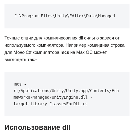
C:\Program Files\Unity\Editor\Data\Managed
Точные опции для компилирования dll сильно завися от
используемого компилятора. Например командная строка
для Моно C# компилятора
mcs
на Мак ОС может
выглядеть так:-
mcs -
r:/Applications/Unity/Unity.app/Contents/Fra
meworks/Managed/UnityEngine.dll -
target:library ClassesForDLL.cs
Использование dll