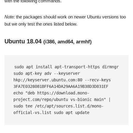
with the following commands.
Note:
the packages should work on newer Ubuntu versions too
but we only test the ones listed below.
Ubuntu 18.04
(i386, amd64, armhf)
sudo apt install apt-transport-https dirmngr 
sudo apt-key adv --keyserver 
hkp://keyserver.ubuntu.com:80 --recv-keys 
3FA7E0328081BFF6A14DA29AA6A19B38D3D831EF 
echo "deb https://download.mono-
project.com/repo/ubuntu vs-bionic main" | 
sudo tee /etc/apt/sources.list.d/mono-
official-vs.list sudo apt update