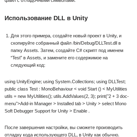
файл с отладочными символами.
Использование DLL в Unity
Для этого примера, создайте новый проект в Unity, и
скопируйте собранный файл /bin/Debug/DLLTest.dll в
папку Assets. Затем, создайте C# скрипт под именем
“Test” в Assets, и замените его содержимое на
следующий код:
using UnityEngine; using System.Collections; using DLLTest;
public class Test : MonoBehaviour < void Start () < MyUtilities
utils = new MyUtilities(); utils.AddValues(2, 3); print("2 + 3 doc-
menu">Add-in Manager > Installed tab > Unity > select Mono
Soft Debugger Support for Unity > Enable .
После завершения настройки, вы сможете производить
отладку кода использующего DLL, в Unity как обычно.