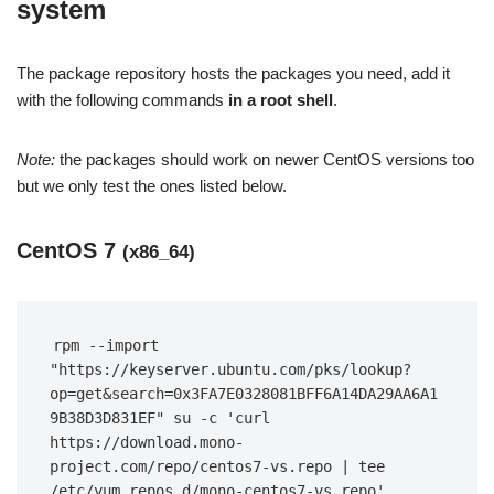
system
The package repository hosts the packages you need, add it
with the following commands
in a root shell
.
Note:
the packages should work on newer CentOS versions too
but we only test the ones listed below.
CentOS 7
(x86_64)
rpm --import 
"https://keyserver.ubuntu.com/pks/lookup?
op=get&search=0x3FA7E0328081BFF6A14DA29AA6A1
9B38D3D831EF" su -c 'curl 
https://download.mono-
project.com/repo/centos7-vs.repo | tee 
/etc/yum.repos.d/mono-centos7-vs.repo'