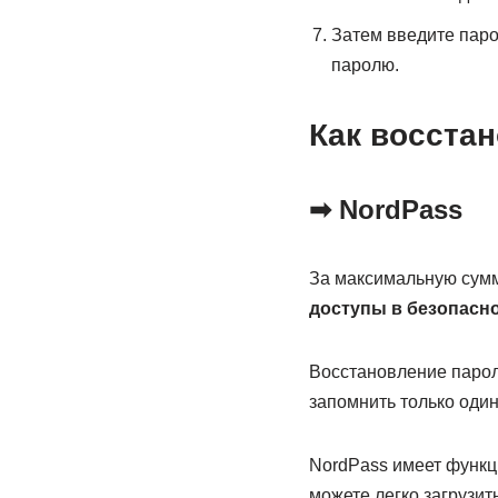
Затем введите паро
паролю.
Как восста
➡ NordPass
За максимальную сумм
доступы в безопасн
Восстановление паро
запомнить только один
NordPass имеет функци
можете легко загрузи