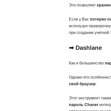
Это позволяет
хранен
Если у Вас
потерял п
используя проверочную
при создании учетной 
➡ Dashlane
Как и большинство
па
Однако его особенност
свой браузер
.
Этот инструмент такж
пароль Chaner
интегр