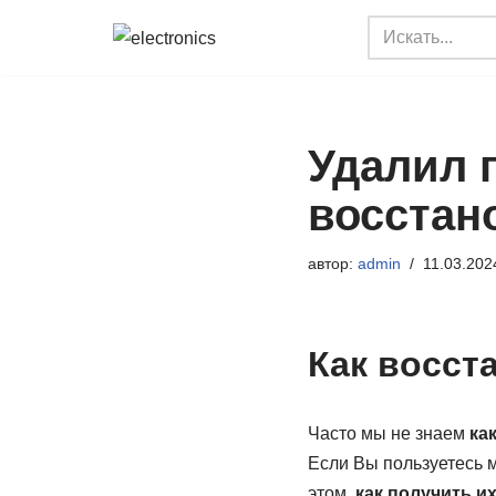
Перейти
к
содержимому
Удалил п
восстан
автор:
admin
11.03.202
Как восст
Часто мы не знаем
ка
Если Вы пользуетесь м
этом,
как получить и