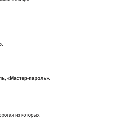
о
.
ь, «Мастер-пароль».
орогая из которых