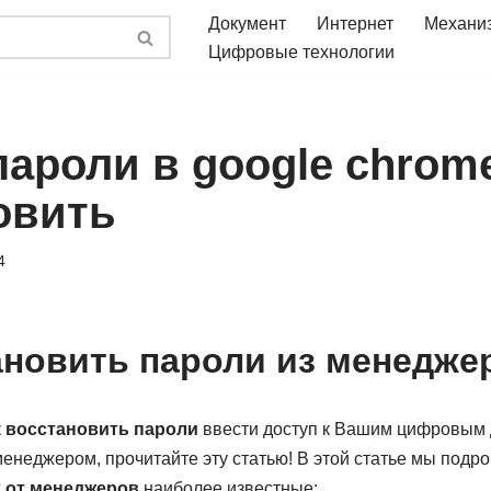
Документ
Интернет
Механи
Цифровые технологии
ароли в google chrome
овить
4
ановить пароли из менедже
к восстановить пароли
ввести доступ к Вашим цифровым 
енеджером, прочитайте эту статью! В этой статье мы подр
х от менеджеров
наиболее известные: