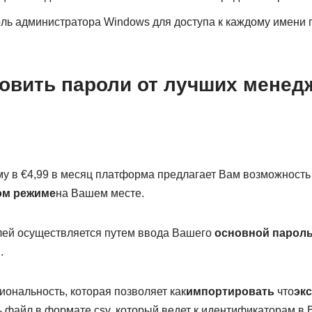
ль администратора Windows для доступа к каждому имени 
новить пароли от лучших менед
у в €4,99 в месяц платформа предлагает Вам возможност
ом режиме
на Вашем месте.
лей осуществляется путем ввода Вашего
основной парол
.
ональность, которая позволяет как
импортировать
что
эк
ть файл в формате csv, который ведет к идентификаторам в