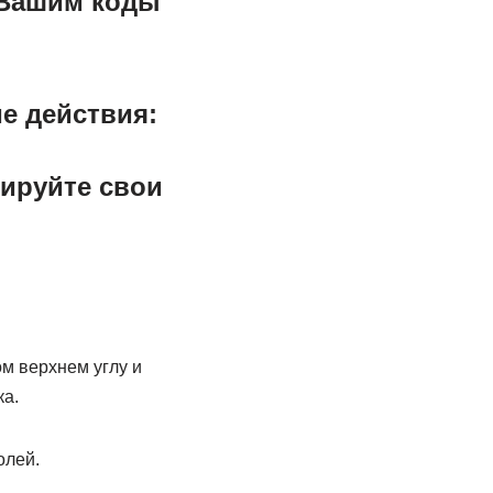
с Вашим
коды
е действия:
тируйте свои
м верхнем углу и
а.
олей.