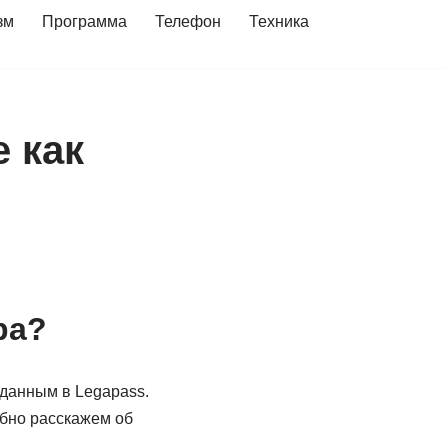
зм
Программа
Телефон
Техника
 как
ра?
данным в Legapass.
обно расскажем об