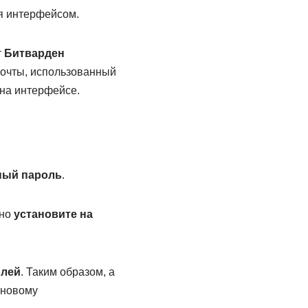
я интерфейсом.
т
Битварден
почты, использованный
 на интерфейсе.
ный пароль
.
жно
установите на
олей
. Таким образом, a
 новому