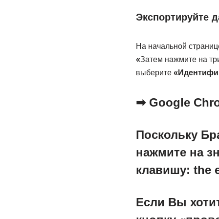
Экспортируйте д
На начальной странице
«
Затем нажмите на тр
выберите
«Идентифик
➡ Google Chr
Поскольку
Бр
нажмите на зн
клавишу: the 
Если Вы хоти