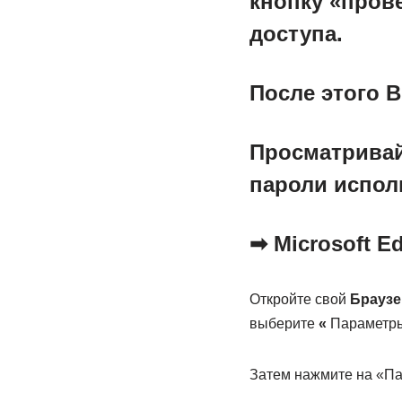
кнопку «пров
доступа
.
После этого 
Просматривай
пароли
испол
➡ Microsoft E
Откройте свой
Браузе
выберите
«
Параметр
Затем нажмите на «Па