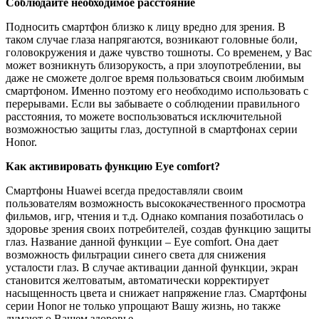
Соблюдайте необходимое расстояние
Подносить смартфон близко к лицу вредно для зрения. В
таком случае глаза напрягаются, возникают головные боли,
головокружения и даже чувство тошноты. Со временем, у Вас
может возникнуть близорукость, а при злоупотреблении, вы
даже не сможете долгое время пользоваться своим любимым
смартфоном. Именно поэтому его необходимо использовать с
перерывами. Если вы забываете о соблюдении правильного
расстояния, то можете воспользоваться исключительной
возможностью защиты глаз, доступной в смартфонах серии
Honor.
Как активировать функцию Eye comfort?
Смартфоны Huawei всегда предоставляли своим
пользователям возможность высококачественного просмотра
фильмов, игр, чтения и т.д. Однако компания позаботилась о
здоровье зрения своих потребителей, создав функцию защиты
глаз. Название данной функции – Eye comfort. Она дает
возможность фильтрации синего света для снижения
усталости глаз. В случае активации данной функции, экран
становится желтоватым, автоматически корректирует
насыщенность цвета и снижает напряжение глаз. Смартфоны
серии Honor не только упрощают Вашу жизнь, но также
думают о Вашем здоровье.