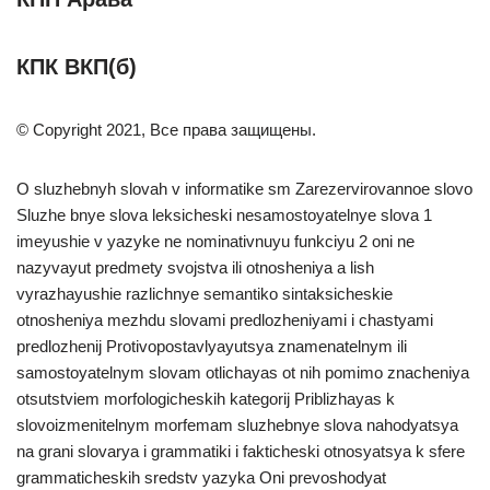
КПК ВКП(б)
© Copyright 2021, Все права защищены.
O sluzhebnyh slovah v informatike sm Zarezervirovannoe slovo
Sluzhe bnye slova leksicheski nesamostoyatelnye slova 1
imeyushie v yazyke ne nominativnuyu funkciyu 2 oni ne
nazyvayut predmety svojstva ili otnosheniya a lish
vyrazhayushie razlichnye semantiko sintaksicheskie
otnosheniya mezhdu slovami predlozheniyami i chastyami
predlozhenij Protivopostavlyayutsya znamenatelnym ili
samostoyatelnym slovam otlichayas ot nih pomimo znacheniya
otsutstviem morfologicheskih kategorij Priblizhayas k
slovoizmenitelnym morfemam sluzhebnye slova nahodyatsya
na grani slovarya i grammatiki i fakticheski otnosyatsya k sfere
grammaticheskih sredstv yazyka Oni prevoshodyat