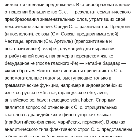
являются членами предложения. В словообразовательном
отношении большинство С. с. — результат семантического
преобразования знаменательных слов, утративших своё
лексическое значение. Среди С: с. различаются: Предлоги
(и послелоги), союзы (См. Союзы предпринимателей),
Частицы, артикли (См. Артикль) (препозитивные и
постпозитивные), изафет, служащий для выражения
атрибутивной связи, например в персидском языке
безударное -е (после гласного -йе) — кетаб-е барадар —
«книга брата». Некоторые лингвисты причисляют к С. с.
вспомогательные глаголы, выступающие только в
грамматические функции, например в индоевропейских
языках: русское «быть», французское etre, avoir;
английское be, have; немецкое sein, haben. Спорным
является вопрос об отнесении к С. с. отрицательных
глаголов в дравидийских и финно-угорских языках
(прибалтийско-финских, марийских, пермских). В языках
аналитического типа флективного строя С. с. представлены
в большей степени (например, в романских, германских,