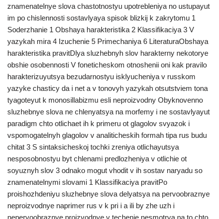
znamenatelnye slova chastotnostyu upotrebleniya no ustupayut
im po chislennosti sostavlyaya spisok blizkij k zakrytomu 1
Soderzhanie 1 Obshaya harakteristika 2 Klassifikaciya 3 V
yazykah mira 4 Izuchenie 5 Primechaniya 6 LiteraturaObshaya
harakteristika pravitDlya sluzhebnyh slov harakterny nekotorye
obshie osobennosti V foneticheskom otnoshenii oni kak pravilo
harakterizuyutsya bezudarnostyu isklyucheniya v russkom
yazyke chasticy da i net a v tonovyh yazykah otsutstviem tona
tyagoteyut k monosillabizmu esli neproizvodny Obyknovenno
sluzhebnye slova ne chlenyatsya na morfemy i ne sostavlyayut
paradigm chto otlichaet ih k primeru ot glagolov svyazok i
vspomogatelnyh glagolov v analiticheskih formah tipa rus budu
chitat 3 S sintaksicheskoj tochki zreniya otlichayutsya
nesposobnostyu byt chlenami predlozheniya v otlichie ot
soyuznyh slov 3 odnako mogut vhodit v ih sostav naryadu so
znamenatelnymi slovami 1 Klassifikaciya pravitPo
proishozhdeniyu sluzhebnye slova delyatsya na pervoobraznye
neproizvodnye naprimer rus v k pri i a ili by zhe uzh i
nepervoobraznye proizvodnye v techenie nesmotrya na to chto