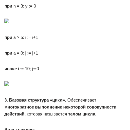
при
n = 3: y := 0
при
a > 5: i := i+1
при
a = 0: j := j+1
иначе
i := 10; j:=0
3. Базовая структура «цикл».
Обеспечивает
многократное выполнение некоторой совокупности
действий,
которая называется
телом цикла
.
Виды циклов
: