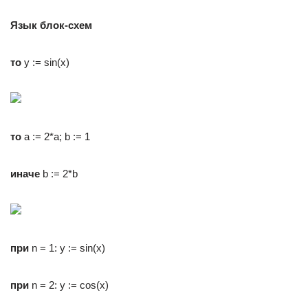
Язык блок-схем
то
y := sin(x)
то
a := 2*a; b := 1
иначе
b := 2*b
при
n = 1: y := sin(x)
при
n = 2: y := cos(x)