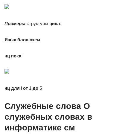
Примеры
структуры
цикл:
Язык блок-схем
нц
пока
i
нц для
i
от
1
до
5
Служебные слова О
служебных словах в
информатике см