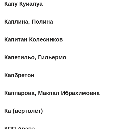
Капу Куиалуа
Каплина, Полина
Капитан Колесников
Капетильо, Гильермо
Капбретон
Каппарова, Макпал Ибрахимовна
Ка (вертолёт)
КПП Арава