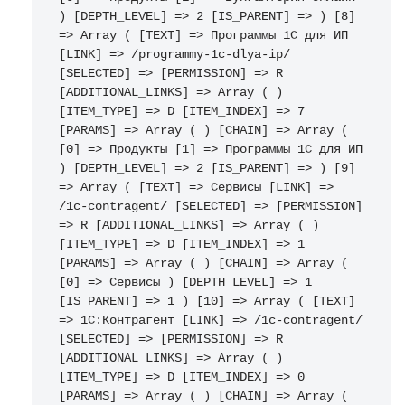
) [DEPTH_LEVEL] => 2 [IS_PARENT] => ) [8] 
=> Array ( [TEXT] => Программы 1С для ИП 
[LINK] => /programmy-1c-dlya-ip/ 
[SELECTED] => [PERMISSION] => R 
[ADDITIONAL_LINKS] => Array ( ) 
[ITEM_TYPE] => D [ITEM_INDEX] => 7 
[PARAMS] => Array ( ) [CHAIN] => Array ( 
[0] => Продукты [1] => Программы 1С для ИП 
) [DEPTH_LEVEL] => 2 [IS_PARENT] => ) [9] 
=> Array ( [TEXT] => Сервисы [LINK] => 
/1c-contragent/ [SELECTED] => [PERMISSION] 
=> R [ADDITIONAL_LINKS] => Array ( ) 
[ITEM_TYPE] => D [ITEM_INDEX] => 1 
[PARAMS] => Array ( ) [CHAIN] => Array ( 
[0] => Сервисы ) [DEPTH_LEVEL] => 1 
[IS_PARENT] => 1 ) [10] => Array ( [TEXT] 
=> 1С:Контрагент [LINK] => /1c-contragent/ 
[SELECTED] => [PERMISSION] => R 
[ADDITIONAL_LINKS] => Array ( ) 
[ITEM_TYPE] => D [ITEM_INDEX] => 0 
[PARAMS] => Array ( ) [CHAIN] => Array ( 