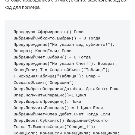
код для примера.
Процедура Сформировать() Если 
ВыбранныйСубконто.Выбран() = 0 Тогда 
Предупреждение("Не указан вид субконто!"); 
Возврат; КонецЕсли; Если 
ВыбранныйСчет.Выбран() = 0 Тогда 
Предупреждение("Не указан Счет!"); Возврат; 
КонецЕсли; Т = СоздатьОбъект("Таблица"); 
Т.ИсходнаяТаблица("Таблица"); Опер = 
СоздатьОбъект("Операция"); 
Опер.ВыбратьОперации(ДатаНач, ДатаКон); Пока 
Опер.ПолучитьОперацию()=1 Цикл 
Опер.ВыбратьПроводки(); Пока 
Опер.ПолучитьПроводку() = 1 Цикл Если 
ВыбранныйСчет=Опер.Дебет.Счет Тогда Если 
Опер.Дебет.Субконто()=ВыбранныйСубконто 
Тогда Т.ВывестиСекцию("Секция_1"); 
КонецЕсли; КонецЕсли КонецЦикла; КонецЦикла; 