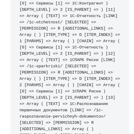
[0] => Сервисы [1] => 1С:Контрагент ) 
[DEPTH_LEVEL] => 2 [IS_PARENT] => ) [11] 
=> Array ( [TEXT] => 1С-Отчетность [LINK] 
=> /1c-otchetnost/ [SELECTED] => 
[PERMISSION] => R [ADDITIONAL_LINKS] => 
Array ( ) [ITEM_TYPE] => D [ITEM_INDEX] => 
1 [PARAMS] => Array ( ) [CHAIN] => Array ( 
[0] => Сервисы [1] => 1С-Отчетность ) 
[DEPTH_LEVEL] => 2 [IS_PARENT] => ) [12] 
=> Array ( [TEXT] => 1СПАРК Риски [LINK] 
=> /1c-sparkriski/ [SELECTED] => 
[PERMISSION] => R [ADDITIONAL_LINKS] => 
Array ( ) [ITEM_TYPE] => D [ITEM_INDEX] => 
2 [PARAMS] => Array ( ) [CHAIN] => Array ( 
[0] => Сервисы [1] => 1СПАРК Риски ) 
[DEPTH_LEVEL] => 2 [IS_PARENT] => ) [13] 
=> Array ( [TEXT] => 1С:Распознавание 
первичных документов [LINK] => /1c-
raspoznavanie-pervichnyh-dokumentov/ 
[SELECTED] => [PERMISSION] => R 
[ADDITIONAL_LINKS] => Array ( ) 