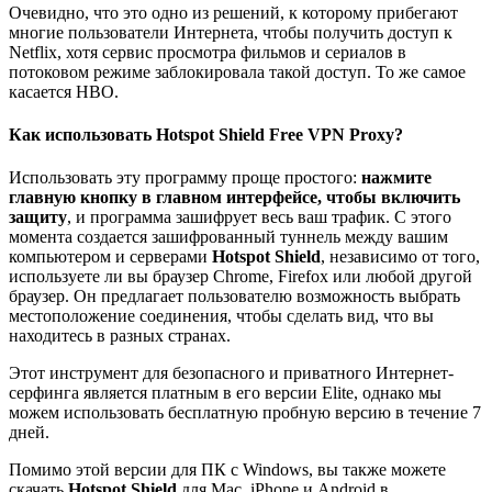
Очевидно, что это одно из решений, к которому прибегают
многие пользователи Интернета, чтобы получить доступ к
Netflix, хотя сервис просмотра фильмов и сериалов в
потоковом режиме заблокировала такой доступ. То же самое
касается HBO.
Как использовать
Hotspot Shield
Free VPN Proxy?
Использовать эту программу проще простого:
нажмите
главную кнопку
в главном интерфейсе
, чтобы включить
защиту
, и программа зашифрует весь ваш трафик. С этого
момента создается зашифрованный туннель между вашим
компьютером и серверами
Hotspot Shield
, независимо от того,
используете ли вы браузер Chrome, Firefox или любой другой
браузер. Он предлагает пользователю возможность выбрать
местоположение соединения, чтобы сделать вид, что вы
находитесь в разных странах.
Этот инструмент для безопасного и приватного Интернет-
серфинга является платным в его версии Elite, однако мы
можем использовать бесплатную пробную версию в течение 7
дней.
Помимо этой версии для ПК с Windows, вы также можете
скачать
Hotspot Shield
для Mac, iPhone и Android в