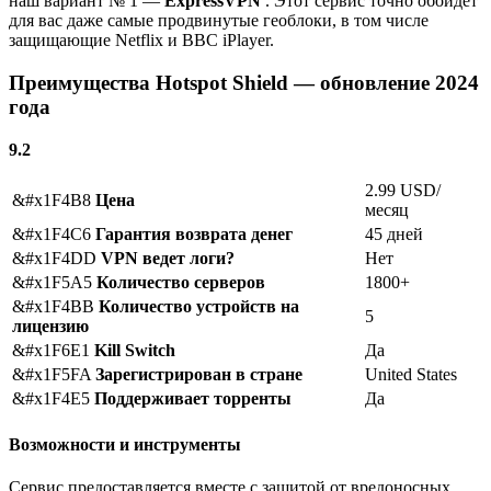
наш вариант № 1 —
ExpressVPN
. Этот сервис точно обойдет
для вас даже самые продвинутые геоблоки, в том числе
защищающие Netflix и BBC iPlayer.
Преимущества Hotspot Shield — обновление 2024
года
9.2
2.99 USD/
&#x1F4B8
Цена
месяц
&#x1F4C6
Гарантия возврата денег
45 дней
&#x1F4DD
VPN ведет логи?
Нет
&#x1F5A5
Количество серверов
1800+
&#x1F4BB
Количество устройств на
5
лицензию
&#x1F6E1
Kill Switch
Да
&#x1F5FA
Зарегистрирован в стране
United States
&#x1F4E5
Поддерживает торренты
Да
Возможности и инструменты
Сервис предоставляется вместе с защитой от вредоносных