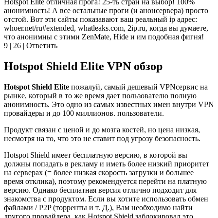
Hotspot Elite отличная прога! 25-ть стран на выбор! 100%
анонимность! А все остальные проги (и анонсервера) просто
отстой. Вот эти сайты показавают ваш реальный ip адрес:
whoer.net/ru#extended, whatleaks.com, 2ip.ru, когда вы думаете,
что анонимны с этими ZenMate, Hide и им подобная фигня!
9 | 26 | Ответить
Hotspot Shield Elite VPN обзор
Hotspot Shield Elite
пожалуй, самый дешевый VPNсервис на
рынке, который в то же время дает пользователю полную
анонимность. Это одно из самых известных имен внутри VPN
провайдеры и до 100 миллионов. пользователи.
Продукт связан с ценой и до мозга костей, но цена низкая,
несмотря на то, что это не ставит под угрозу безопасность.
Hotspot Shield имеет бесплатную версию, в которой вы
должны попадать в рекламу и иметь более низкий приоритет
на серверах (= более низкая скорость загрузки и большее
время отклика), поэтому рекомендуется перейти на платную
версию. Однако бесплатная версия отлично подходит для
знакомства с продуктом. Если вы хотите использовать обмен
файлами / P2P (торренты и т. Д.), Вам необходимо найти
другого провайдера, как Hotspot Shield заблокировал это.