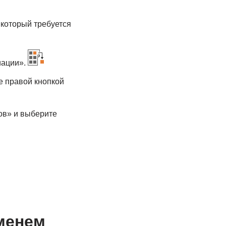
 который требуется
иации».
е правой кнопкой
ов» и выберите
менем