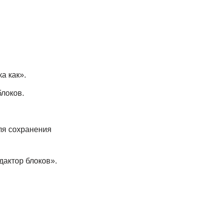
а как».
локов.
ля сохранения
дактор блоков».