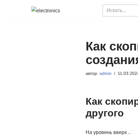
Перейти
к
содержимому
Как скоп
создани
автор:
admin
11.03.202
Как скопи
другого
На уровень вверх ..