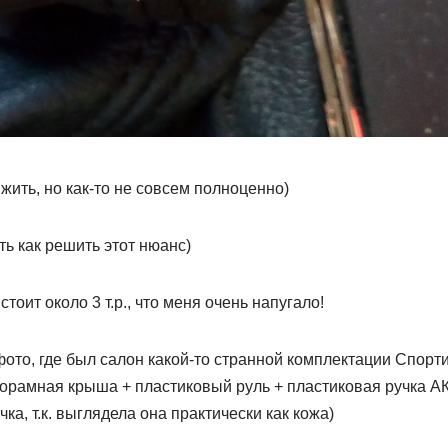
жить, но как-то не совсем полноценно)
ть как решить этот нюанс)
тоит около 3 т.р., что меня очень напугало!
фото, где был салон какой-то странной комплектации Спортик
норамная крыша + пластиковый руль + пластиковая ручка А
ка, т.к. выглядела она практически как кожа)