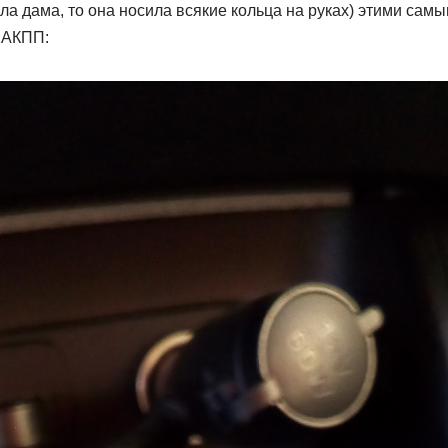
ла дама, то она носила всякие кольца на руках) этими сам
 АКПП: