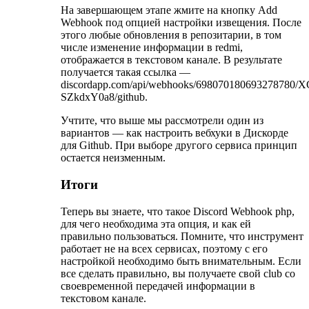
На завершающем этапе жмите на кнопку Add
Webhook под опцией настройки извещения. После
этого любые обновления в репозитарии, в том
числе изменение информации в redmi,
отображается в текстовом канале. В результате
получается такая ссылка —
discordapp.com/api/webhooks/69807018069327
SZkdxY0a8/github.
Учтите, что выше мы рассмотрели один из
вариантов — как настроить вебхуки в Дискорде
для Github. При выборе другого сервиса принцип
остается неизменным.
Итоги
Теперь вы знаете, что такое Discord Webhook php,
для чего необходима эта опция, и как ей
правильно пользоваться. Помните, что инструмент
работает не на всех сервисах, поэтому с его
настройкой необходимо быть внимательным. Если
все сделать правильно, вы получаете свой club со
своевременной передачей информации в
текстовом канале.