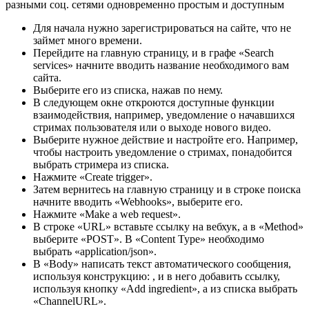
разными соц. сетями одновременно простым и доступным
Для начала нужно зарегистрироваться на сайте, что не
займет много времени.
Перейдите на главную страницу, и в графе «Search
services» начните вводить название необходимого вам
сайта.
Выберите его из списка, нажав по нему.
В следующем окне откроются доступные функции
взаимодействия, например, уведомление о начавшихся
стримах пользователя или о выходе нового видео.
Выберите нужное действие и настройте его. Например,
чтобы настроить уведомление о стримах, понадобится
выбрать стримера из списка.
Нажмите «Create trigger».
Затем вернитесь на главную страницу и в строке поиска
начните вводить «Webhooks», выберите его.
Нажмите «Make a web request».
В строке «URL» вставьте ссылку на вебхук, а в «Method»
выберите «POST». В «Content Type» необходимо
выбрать «application/json».
В «Body» написать текст автоматического сообщения,
используя конструкцию: , и в него добавить ссылку,
используя кнопку «Add ingredient», а из списка выбрать
«ChannelURL».