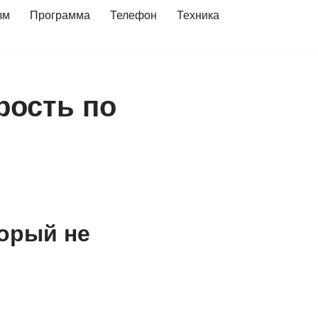
зм
Программа
Телефон
Техника
рость по
орый не