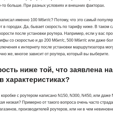
е-то больше. При разных условиях и внешних факторах.
написал именно 100 Мбит/с? Потому, что это самый популя
 в городах. Да, бывает скорость по тарифу ниже. В таком 
корости после установки роутера. Например, если у вас про
ифы со скоростью и до 200 Мбит/с, 500 Мбит/с или даже бол
ключения к интернету после установки маршрутизатора мог
чно же, многое зависит от роутера, который вы выберите.
ость ниже той, что заявлена на
в характеристиках?
коробке с роутером написано N150, N300, N450, или даже 
кая низкая? Примерно от такого вопроса очень часто страд
газинов, производителей роутеров, или ни в чем невиновн