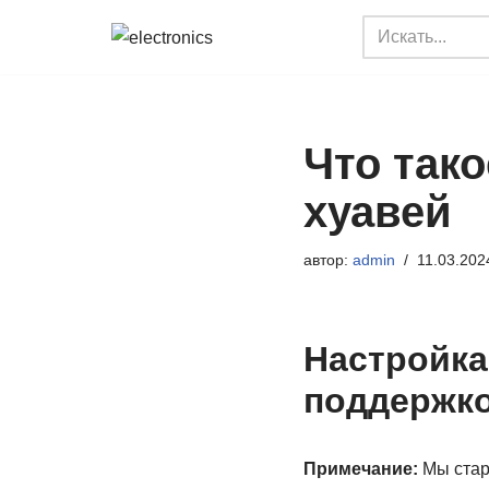
Перейти
к
содержимому
Что так
хуавей
автор:
admin
11.03.202
Настройка
поддержко
Примечание:
Мы стар