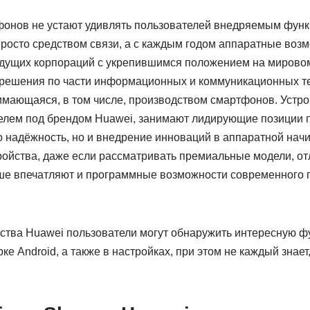
онов не устают удивлять пользователей внедряемым фун
просто средством связи, а с каждым годом аппаратные воз
едущих корпораций с укрепившимся положением на мировом
решения по части информационных и коммуникационных те
имающаяся, в том числе, производством смартфонов. Устр
елем под брендом Huawei, занимают лидирующие позиции 
о надёжность, но и внедрение инноваций в аппаратной начин
тройства, даже если рассматривать премиальные модели, о
ше впечатляют и программные возможности современного 
тва Huawei пользователи могут обнаружить интересную фун
ке Android, а также в настройках, при этом не каждый знает