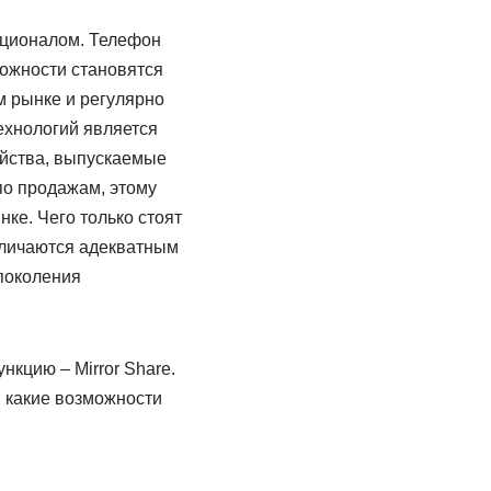
кционалом. Телефон
можности становятся
 рынке и регулярно
хнологий является
ойства, выпускаемые
по продажам, этому
ке. Чего только стоят
тличаются адекватным
поколения
кцию – Mirror Share.
, какие возможности