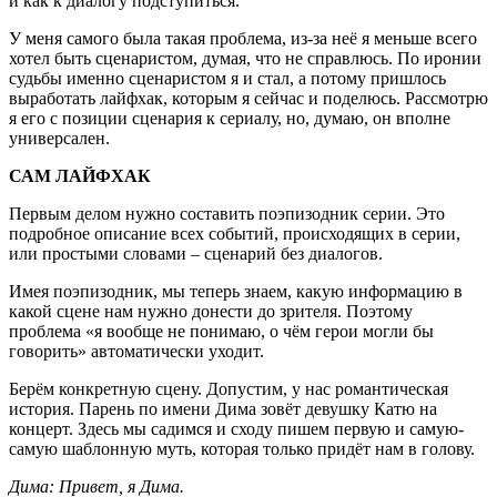
и как к диалогу подступиться.
У меня самого была такая проблема, из-за неё я меньше всего
хотел быть сценаристом, думая, что не справлюсь. По иронии
судьбы именно сценаристом я и стал, а потому пришлось
выработать лайфхак, которым я сейчас и поделюсь. Рассмотрю
я его с позиции сценария к сериалу, но, думаю, он вполне
универсален.
САМ ЛАЙФХАК
Первым делом нужно составить поэпизодник серии. Это
подробное описание всех событий, происходящих в серии,
или простыми словами – сценарий без диалогов.
Имея поэпизодник, мы теперь знаем, какую информацию в
какой сцене нам нужно донести до зрителя. Поэтому
проблема «я вообще не понимаю, о чём герои могли бы
говорить» автоматически уходит.
Берём конкретную сцену. Допустим, у нас романтическая
история. Парень по имени Дима зовёт девушку Катю на
концерт. Здесь мы садимся и сходу пишем первую и самую-
самую шаблонную муть, которая только придёт нам в голову.
Дима: Привет, я Дима.