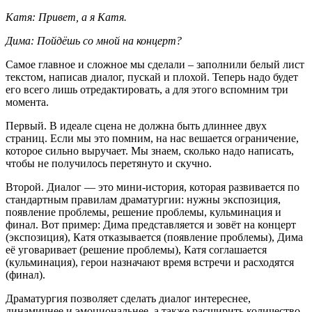
Катя: Привет, а я Катя.
Дима: Пойдёшь со мной на концерт?
Самое главное и сложное мы сделали – заполнили белый лист
текстом, написав диалог, пускай и плохой. Теперь надо будет
его всего лишь отредактировать, а для этого вспомним три
момента.
Первый. В идеале сцена не должна быть длиннее двух
страниц. Если мы это помним, на нас вешается ограничение,
которое сильно выручает. Мы знаем, сколько надо написать,
чтобы не получилось перетянуто и скучно.
Второй. Диалог — это мини-история, которая развивается по
стандартным правилам драматургии: нужны экспозиция,
появление проблемы, решение проблемы, кульминация и
финал. Вот пример: Дима представляется и зовёт на концерт
(экспозиция), Катя отказывается (появление проблемы), Дима
её уговаривает (решение проблемы), Катя соглашается
(кульминация), герои назначают время встречи и расходятся
(финал).
Драматургия позволяет сделать диалог интереснее,
динамичнее и эмоциональнее, а также расширить количество