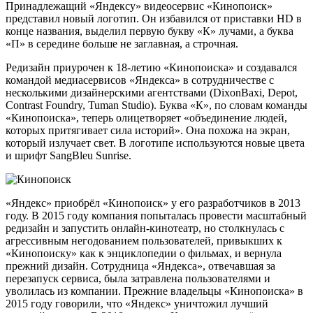
Принадлежащий «Яндексу» видеосервис «Кинопоиск»
представил новый логотип. Он избавился от приставки HD в
конце названия, выделил первую букву «К» лучами, а буква
«П» в середине больше не заглавная, а строчная.
Редизайн приурочен к 18-летию «Кинопоиска» и создавался
командой медиасервисов «Яндекса» в сотрудничестве с
несколькими дизайнерскими агентствами (DixonBaxi, Depot,
Contrast Foundry, Tuman Studio). Буква «К», по словам команды
«Кинопоиска», теперь олицетворяет «объединение людей,
которых притягивает сила историй». Она похожа на экран,
который излучает свет. В логотипе используются новые цвета
и шрифт SangBleu Sunrise.
«Яндекс» приобрёл «Кинопоиск» у его разработчиков в 2013
году. В 2015 году компания попыталась провести масштабный
редизайн и запустить онлайн-кинотеатр, но столкнулась с
агрессивным негодованием пользователей, привыкших к
«Кинопоиску» как к энциклопедии о фильмах, и вернула
прежний дизайн. Сотрудница «Яндекса», отвечавшая за
перезапуск сервиса, была затравлена пользователями и
уволилась из компании. Прежние владельцы «Кинопоиска» в
2015 году говорили, что «Яндекс» уничтожил лучший