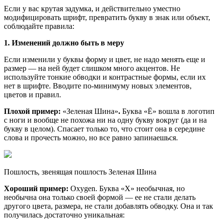
Если у вас крутая задумка, и действительно уместно
модифицировать шрифт, превратить букву в знак или объект,
соблюдайте правила:
1. Изменений должно быть в меру
Если изменили у буквы форму и цвет, не надо менять еще и
размер — на ней будет слишком много акцентов. Не
используйте тонкие обводки и контрастные формы, если их
нет в шрифте. Вводите по-минимуму новых элементов,
цветов и правил.
Плохой пример:
«Зеленая Шина»
.
Буква «Ё» вошла в логотип
с ноги и вообще не похожа ни на одну букву вокруг (да и на
букву в целом). Спасает только то, что стоит она в середине
слова и прочесть можно, но все равно запинаешься.
Пошлость, звенящая пошлость Зеленая Шина
Хороший пример:
Oxygen. Буква «X» необычная, но
необычна она только своей формой — ее не стали делать
другого цвета, размера, не стали добавлять обводку. Она и так
получилась достаточно уникальная: