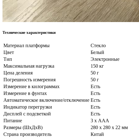
Технические характеристики
Материал платформы
Стекло
Цвет
Белый
Тип
Электронные
Максимальная нагрузка
150 кг
Цена деления
50 г
Погрешность измерения
50 г
Измерение в килограммах
Есть
Измерение в фунтах
Есть
Автоматическое включение/отключение
Есть
Индикатор перегрузки
Есть
Дисплей с подсветкой
Есть
Питание
3 х AAA
Размеры (ШхДхВ)
280 х 280 х 22 мм
Страна производитель
Китай