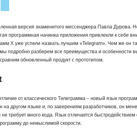
овленная версия знаменитого мессенджера Павла Дурова. Н
угая программная начинка приложения привлекли к себе в
амм Х уже успели назвать лучшим «Telegram». Чем же он т
мы подробно разберем все преимущества и особенности 
 сравним обновленный продукт с прототипом.
t
отличие от классического Телеграмма – новый язык програ
 на другом языке и, по заверениям разработчиков, он мен
не требует много кода. Язык отличается быстродействием с
программу до немыслимой скорости.