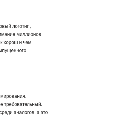
овый логотип,
нимание миллионов
ак хорош и чем
выпущенного
ммирования.
ее требовательный.
реди аналогов, а это