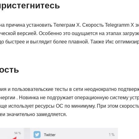
пристегнитесь
на причина установить Телеграм X. Скорость Telegramm X з
ческой версией. Особенно это ощущается на этапах загрузк
до быстрее и выглядит более плавной. Также Икс оптимизи
ость
я и пользовательские тесты в сети неоднократно подтвер
нергии . Новинка не подгружает операционную систему устр
е использует ресурсы ОС по минимуму. При этом скорость
реи значительно замедляется.