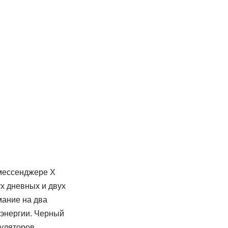
 мессенджере X
х дневных и двух
мание на два
 энергии. Черный
уляторов.