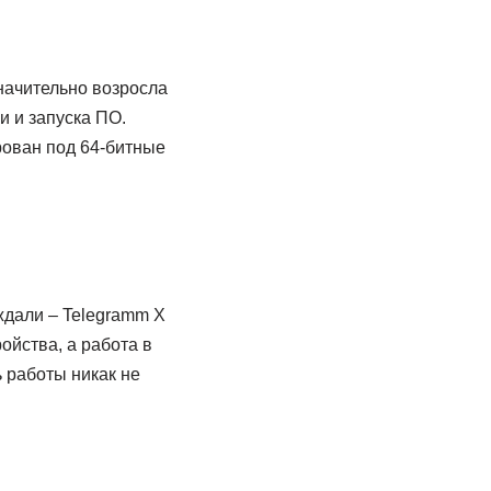
начительно возросла
и и запуска ПО.
рован под 64-битные
ждали – Telegramm X
ойства, а работа в
 работы никак не