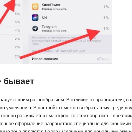
е бывает
адует своим разнообразием. В отличие от прародителя, в
по умолчанию. В настройках можно выбрать тему среди дву
стоянно разряжается смартфон, то стоит обратить свое вни
Ночное оформление разработано специально для экономии
мные тона являются более щадящими для небольших аккум