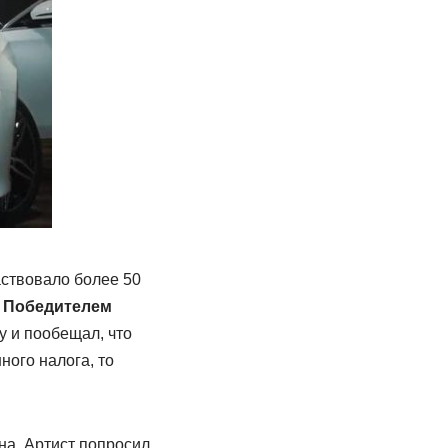
аствовало более 50
.
Победителем
 и пообещал, что
ного налога, то
а. Артист попросил