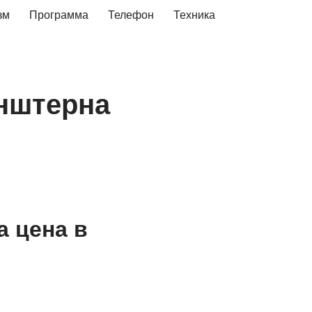
зм
Программа
Телефон
Техника
енштерна
а цена в