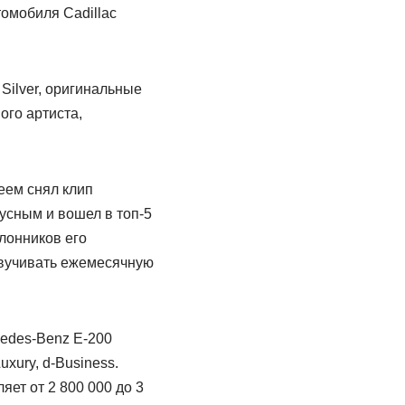
омобиля Cadillac
Silver, оригинальные
ого артиста,
еем снял клип
русным и вошел в топ-5
лонников его
озвучивать ежемесячную
edes-Benz E-200
xury, d-Business.
ет от 2 800 000 до 3