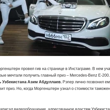
ргенштерн провел гив на странице в Инстаграме. В нем уч
рые мечтали получить главный приз – Mercedes-Benz E-200
ь Узбекистана Азим Абдуллаев.
Рэпер лично позвонил ему
ит приз. Но, когда Моргенштерн узнал о стоимости таможен
аписал видеообращение, адресованное властям Узбекистан