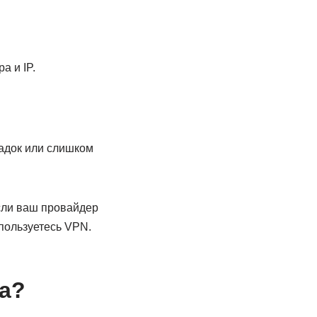
а и IP.
ладок или слишком
если ваш провайдер
пользуетесь VPN.
а?