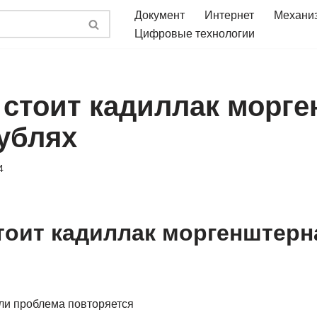
Документ
Интернет
Механи
Цифровые технологии
 стоит кадиллак морг
рублях
4
тоит кадиллак моргенштерн
сли проблема повторяется