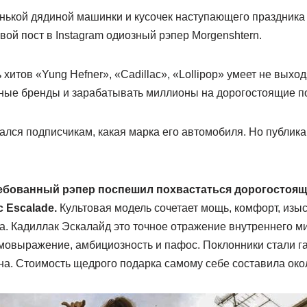
енькой дядиной машинки и кусочек наступающего праздника 
вой пост в Instagram одиозный рэпер Morgenshtern.
 хитов «Yung Hefner», «Cadillac», «Lollipop» умеет не выхо
ные бренды и зарабатывать миллионы на дорогостоящие по
ался подписчикам, какая марка его автомобиля. Но публик
ебованный рэпер поспешил похвастаться дорогостоящ
 Escalade.
Культовая модель сочетает мощь, комфорт, изы
а. Кадиллак Эскалайд это точное отражение внутреннего м
мовыражение, амбициозность и пафос. Поклонники стали гад
а. Стоимость щедрого подарка самому себе составила окол