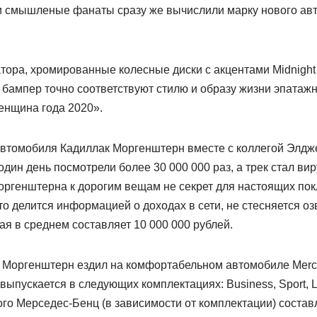
 смышленые фанаты сразу же вычислили марку нового авт
ора, хромированные колесные диски с акцентами Midnight 
 бампер точно соответствуют стилю и образу жизни эпатажн
енщина года 2020».
автомобиля Кадиллак Моргенштерн вместе с коллегой Элдж
один день посмотрели более 30 000 000 раз, а трек стал ви
оргенштерна к дорогим вещам не секрет для настоящих пок
то делится информацией о доходах в сети, не стесняется 
ая в среднем составляет 10 000 000 рублей.
, Моргенштерн ездил на комфортабельном автомобиле Merc
выпускается в следующих комплектациях: Business, Sport, Lu
о Мерседес-Бенц (в зависимости от комплектации) составля