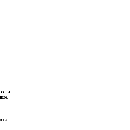
 если
тише
.
лега