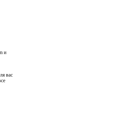
m и
ля вас
все