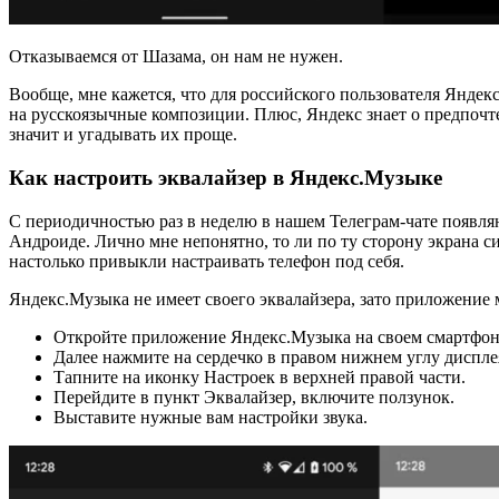
Отказываемся от Шазама, он нам не нужен.
Вообще, мне кажется, что для российского пользователя Яндек
на русскоязычные композиции. Плюс, Яндекс знает о предпочте
значит и угадывать их проще.
Как настроить эквалайзер в Яндекс.Музыке
С периодичностью раз в неделю в нашем Телеграм-чате появляю
Андроиде. Лично мне непонятно, то ли по ту сторону экрана с
настолько привыкли настраивать телефон под себя.
Яндекс.Музыка не имеет своего эквалайзера, зато приложение м
Откройте приложение Яндекс.Музыка на своем смартфон
Далее нажмите на сердечко в правом нижнем углу диспле
Тапните на иконку Настроек в верхней правой части.
Перейдите в пункт Эквалайзер, включите ползунок.
Выставите нужные вам настройки звука.