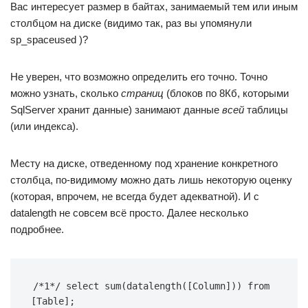
Вас интересует размер в байтах, занимаемый тем или иным
столбцом на диске (видимо так, раз вы упомянули
sp_spaceused )?
Не уверен, что возможно определить его точно. Точно
можно узнать, сколько
страниц
(блоков по 8Кб, которыми
SqlServer хранит данные) занимают данные
всей
таблицы
(или индекса).
Месту на диске, отведенному под хранение конкретного
столбца, по-видимому можно дать лишь некоторую оценку
(которая, впрочем, не всегда будет адекватной). И с
datalength не совсем всё просто. Далее несколько
подробнее.
/*1*/ select sum(datalength([Column])) from 
[Table];