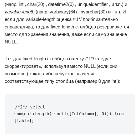
(напр. int , char(20) , datetime2(0) , uniqueidentifier , и т.п.) и
variable-length
(напр. varbinary(64) , nvarchar(30) и т.п.). И
если для variable-length оценка /*1*/ приблизительно
справедлива, то для fixed-length столбцов резервируется
место для хранения значения, даже если само значение
NULL .
Т.е. для fixed-length столбцов оценку /*1*/ следует
скорректировать, используя вместо NULL (если они
возможны) какое-либо непустое значение,
соответствующее типу столбца (например 0 для int ):
/*2*/ select 
sum(datalength(isnull([IntColumn], 0))) from 
[Table];