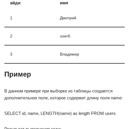
айди
имя
1
Дмитрий
2
user6
3
Владимир
Пример
В данном примере при выборке из таблицы создается
дополнительное поле, которое содержит длину поля name:
SELECT id, name, LENGTH(name) as length FROM users
Результат выполнения кода: