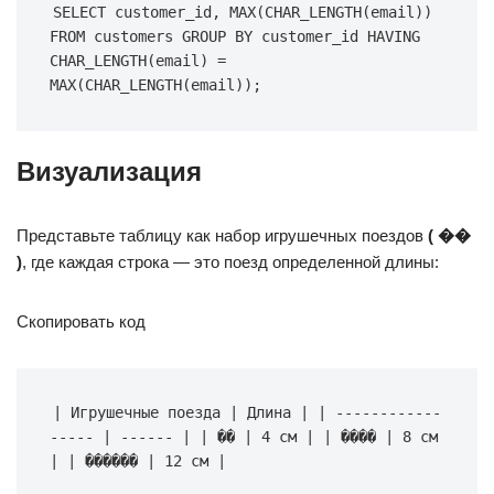
SELECT customer_id, MAX(CHAR_LENGTH(email)) 
FROM customers GROUP BY customer_id HAVING 
CHAR_LENGTH(email) = 
MAX(CHAR_LENGTH(email));
Визуализация
Представьте таблицу как набор игрушечных поездов
( ��
)
, где каждая строка — это поезд определенной длины:
Скопировать код
| Игрушечные поезда | Длина | | ------------
----- | ------ | | �� | 4 см | | ���� | 8 см 
| | ������ | 12 см |