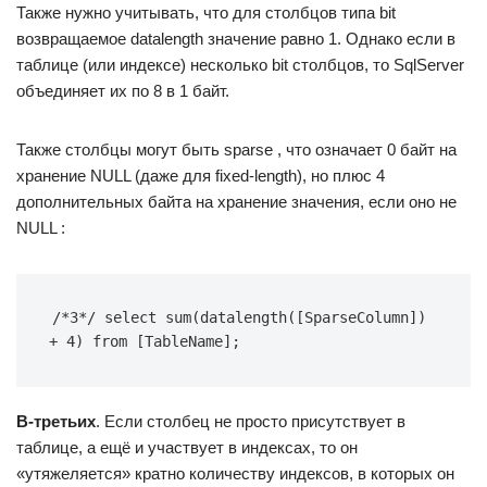
Также нужно учитывать, что для столбцов типа bit
возвращаемое datalength значение равно 1. Однако если в
таблице (или индексе) несколько bit столбцов, то SqlServer
объединяет их по 8 в 1 байт.
Также столбцы могут быть sparse , что означает 0 байт на
хранение NULL (даже для fixed-length), но плюс 4
дополнительных байта на хранение значения, если оно не
NULL :
/*3*/ select sum(datalength([SparseColumn]) 
+ 4) from [TableName];
В-третьих
. Если столбец не просто присутствует в
таблице, а ещё и участвует в индексах, то он
«утяжеляется» кратно количеству индексов, в которых он