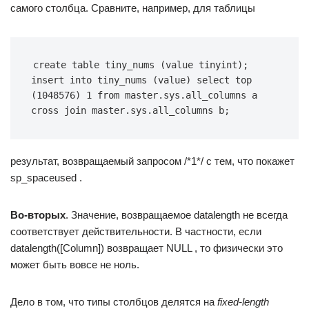
самого столбца. Сравните, например, для таблицы
create table tiny_nums (value tinyint); 
insert into tiny_nums (value) select top 
(1048576) 1 from master.sys.all_columns a 
cross join master.sys.all_columns b;
результат, возвращаемый запросом /*1*/ с тем, что покажет
sp_spaceused .
Во-вторых
. Значение, возвращаемое datalength не всегда
соответствует действительности. В частности, если
datalength([Column]) возвращает NULL , то физически это
может быть вовсе не ноль.
Дело в том, что типы столбцов делятся на
fixed-length