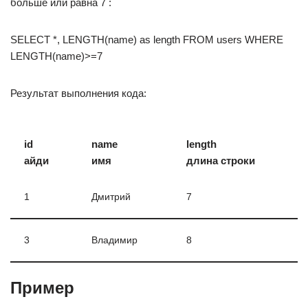
больше или равна 7 :
SELECT *, LENGTH(name) as length FROM users WHERE
LENGTH(name)>=7
Результат выполнения кода:
id
name
length
айди
имя
длина строки
1
Дмитрий
7
3
Владимир
8
Пример