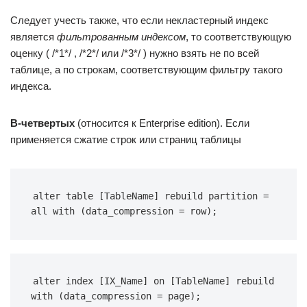
Следует учесть также, что если некластерный индекс
является
фильтрованным индексом
, то соответствующую
оценку ( /*1*/ , /*2*/ или /*3*/ ) нужно взять не по всей
таблице, а по строкам, соответствующим фильтру такого
индекса.
В-четвертых
(относится к Enterprise edition). Если
применяется сжатие строк или страниц таблицы
alter table [TableName] rebuild partition = 
all with (data_compression = row);
alter index [IX_Name] on [TableName] rebuild 
with (data_compression = page);