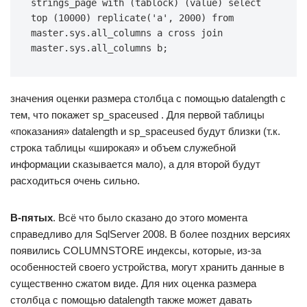
strings_page with (tablock) (value) select 
top (10000) replicate('a', 2000) from 
master.sys.all_columns a cross join 
master.sys.all_columns b;
значения оценки размера столбца с помощью datalength c
тем, что покажет sp_spaceused . Для первой таблицы
«показания» datalength и sp_spaceused будут близки (т.к.
строка таблицы «широкая» и объем служебной
информации сказывается мало), а для второй будут
расходиться очень сильно.
В-пятых
. Всё что было сказано до этого момента
справедливо для SqlServer 2008. В более поздних версиях
появились COLUMNSTORE индексы, которые, из-за
особенностей своего устройства, могут хранить данные в
существенно сжатом виде. Для них оценка размера
столбца с помощью datalength также может давать