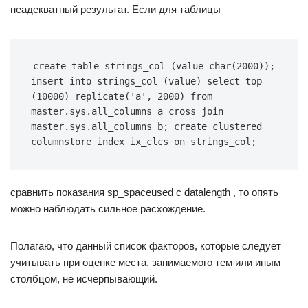
неадекватный результат. Если для таблицы
create table strings_col (value char(2000)); 
insert into strings_col (value) select top 
(10000) replicate('a', 2000) from 
master.sys.all_columns a cross join 
master.sys.all_columns b; create clustered 
columnstore index ix_clcs on strings_col;
сравнить показания sp_spaceused с datalength , то опять
можно наблюдать сильное расхождение.
Полагаю, что данный список факторов, которые следует
учитывать при оценке места, занимаемого тем или иным
столбцом, не исчерпывающий.