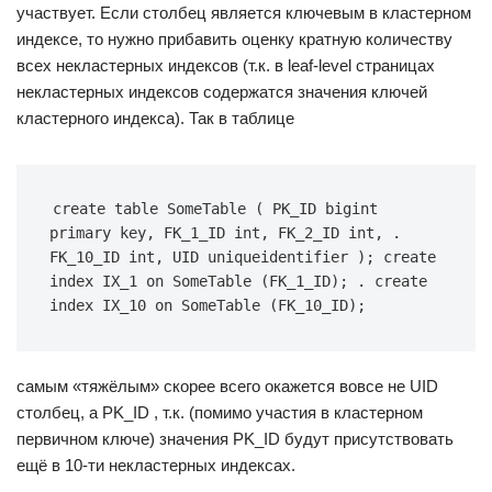
участвует. Если столбец является ключевым в кластерном
индексе, то нужно прибавить оценку кратную количеству
всех некластерных индексов (т.к. в leaf-level страницах
некластерных индексов содержатся значения ключей
кластерного индекса). Так в таблице
create table SomeTable ( PK_ID bigint 
primary key, FK_1_ID int, FK_2_ID int, . 
FK_10_ID int, UID uniqueidentifier ); create 
index IX_1 on SomeTable (FK_1_ID); . create 
index IX_10 on SomeTable (FK_10_ID);
самым «тяжёлым» скорее всего окажется вовсе не UID
столбец, а PK_ID , т.к. (помимо участия в кластерном
первичном ключе) значения PK_ID будут присутствовать
ещё в 10-ти некластерных индексах.