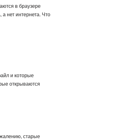
ваются в браузере
 а нет интернета. Что
айл и которые
орые открываются
ожалению, старые