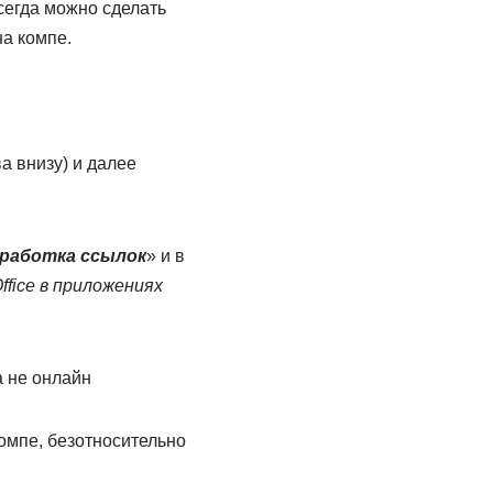
всегда можно сделать
на компе.
ва внизу) и далее
работка ссылок
» и в
fice в приложениях
омпе, безотносительно