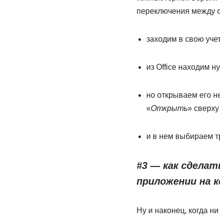
переключения между он
заходим в свою учет
из Office находим 
но открываем его н
«
Открыть
» сверху
и в нем выбираем т
#3 — как сдела
приложении на 
Ну и наконец, когда ни