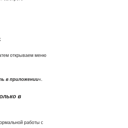
;
затем открываем меню
ь в приложении
«.
олько в
 нормальной работы с