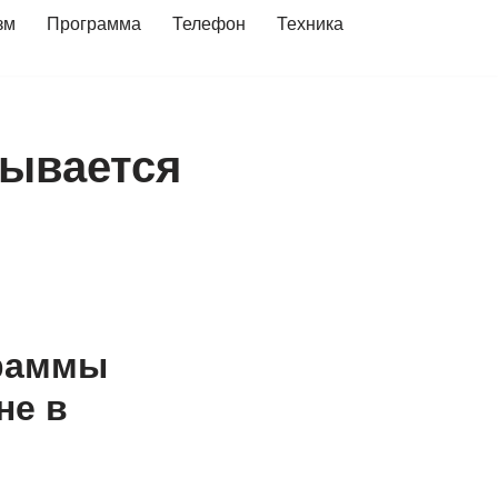
зм
Программа
Телефон
Техника
рывается
граммы
не в