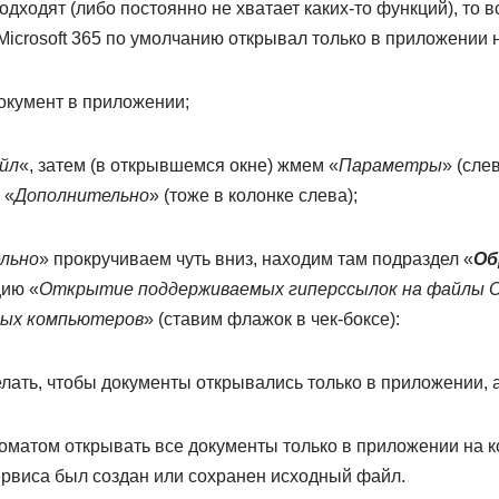
одходят (либо постоянно не хватает каких-то функций), то 
Microsoft 365 по умолчанию открывал только в приложении 
окумент в приложении;
йл
«, затем (в открывшемся окне) жмем «
Параметры
» (сле
 «
Дополнительно
» (тоже в колонке слева);
льно
» прокручиваем чуть вниз, находим там подраздел «
Об
цию «
Открытие поддерживаемых гиперссылок на файлы Of
ьных компьютеров
» (ставим флажок в чек-боксе):
оматом открывать все документы только в приложении на к
сервиса был создан или сохранен исходный файл.