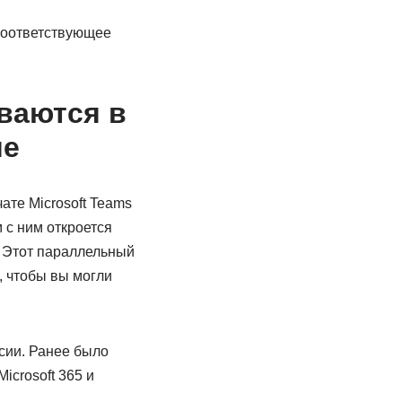
 соответствующее
ваются в
ме
ате Microsoft Teams
м с ним откроется
. Этот параллельный
 чтобы вы могли
рсии. Ранее было
crosoft 365 и