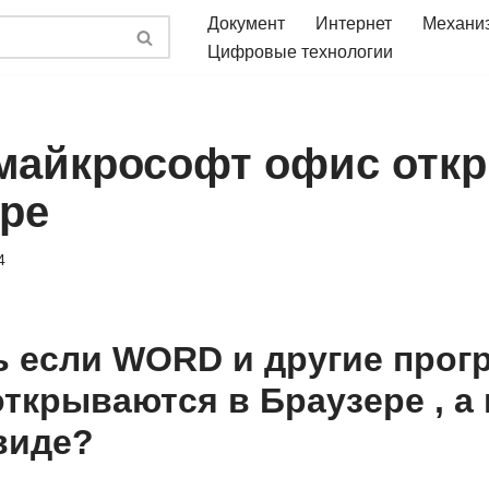
Документ
Интернет
Механи
Цифровые технологии
майкрософт офис отк
ере
4
ь если WORD и другие про
открываются в Браузере , а 
виде?