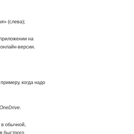
ия
» (слева);
 приложении на
в онлайн-версии.
примеру, когда надо
 OneDrive
.
 в обычной,
я быстрого