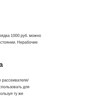
рядка 1000 руб. можно
остоянии. Нерабочие
а
е рассеивателя/
спользовать для
ользуя ту же