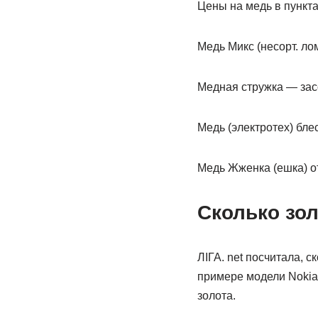
Цены на медь в пункт
Медь Микс (несорт. ло
Медная стружка — за
Медь (электротех) бле
Медь Жженка (ешка) от
Сколько зол
ЛІГА. net посчитала, 
примере модели Nokia 
золота.