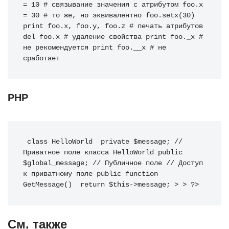
= 10 # связывание значения с атрибутом foo.x 
= 30 # то же, но эквивалентно foo.setx(30) 
print foo.x, foo.y, foo.z # печать атрибутов 
del foo.x # удаление свойства print foo._x # 
не рекомендуется print foo.__x # не 
сработает
PHP
class
 HelloWorld 
private
$message
;
// 
Приватное поле класса HelloWorld
public
$global_message
;
// Публичное поле
// Доступ 
к приватному поле
public
function
GetMessage
(
)
return
$this
->
message
;
>
>
?>
См. также