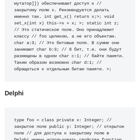
мутатор]]) обеспечивают доступ к
// 
закрытому полю x. Рекомендуется делать 
именно так.
int
 get_x
(
)
return
 x
;
>
;
void
set_x
(
int
 x
)
this
-
>
x 
=
 x
;
>
;
static
int
 z
;
// Это статическое поле. Оно принадлежит 
классу
// foo целиком, а не его объектам.
char
 a
:
3
;
// Это битовые поля. В сумме они 
занимают
char
 b
:
3
;
// 8 бит, т.е. они будут 
размещены в одном
char
 c
:
1
;
// байте памяти. 
Таким образом возможно
char
 d
:
1
;
// 
обращаться к отдельным битам памяти.
>
;
Delphi
type
 foo 
=
class
private
 x
:
Integer
;
// 
закрытое поле
public
 y
:
Integer
;
// открытое 
поле
// для доступа к закрытому полю в 
Delphi можно использовать свойства
function