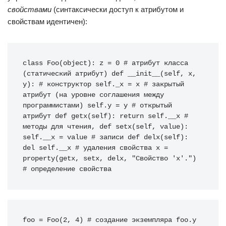
свойствами
(синтаксически доступ к атрибутом и
свойствам идентичен):
class
 Foo
(
object
)
: z 
=
0
# атрибут класса 
(статический атрибут)
def
__init__
(
self
,
 x
,
y
)
: 
# конструктор
self
._x 
=
 x 
# закрытый 
атрибут (на уровне соглашения между 
программистами)
self
.
y
=
 y 
# открытый 
атрибут
def
 getx
(
self
)
: 
return
self
.__x 
# 
методы для чтения,
def
 setx
(
self
,
 value
)
: 
self
.__x 
=
 value 
# записи
def
 delx
(
self
)
: 
del
self
.__x 
# удаления свойства
 x 
=
property
(
getx
,
 setx
,
 delx
,
"Свойство 'x'."
)
# определение свойства
foo = Foo(2, 4) # создание экземпляра foo.y 