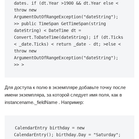
dates. if (dt.Year >1900 && dt.Year else < 
throw new 
ArgumentOutOfRangeException("dateString"); 
>> public TimeSpan GetTimeSpan(string 
dateString) < DateTime dt = 
Convert.ToDateTime(dateString); if (dt.Ticks 
< _date.Ticks) < return _date - dt; >else < 
throw new 
ArgumentOutOfRangeException("dateString"); 
>> >
Для доступа к полю в экземпляре добавьте точку после
имени экземпляра, за которой следует имя поля, как в
instancename._fieldName . Например:
CalendarEntry birthday = new 
CalendarEntry(); birthday.Day = "Saturday";