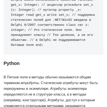
get_x
:
Integer
;
// акцессор
procedure
 set_x 
(
x
:
Integer
)
;
// мутатор
property
 _x
:
Integer
read
 get_x 
write
 set_x
;
// поддержка 
статических полей для .NET/Win32 введена в 
Delphi 8/2007 соответственно
class
var
 z
:
integer
;
// Это статическое поле. Оно 
принадлежит классу
// foo целиком, а не его 
объектам.
// в Delphi не поддерживаются 
битовые поля
end
;
Python
В Питоне поля и методы обычно называются общим
термином
атрибуты
. Статические атрибуты могут быть
перегружены в экземпляре. Атрибуты экземпляра
определяются не в структуре класса, а в методах
(например, конструкторе). Атрибуты, доступ к которым
управляется отдельными методами, называются