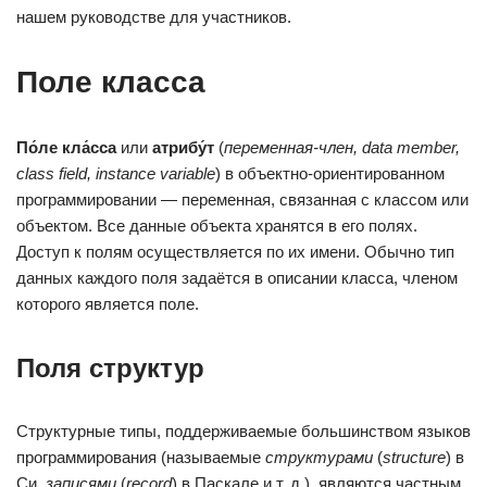
нашем руководстве для участников.
Поле класса
По́ле кла́сса
или
атрибу́т
(
переменная-член, data member,
class field, instance variable
) в объектно-ориентированном
программировании — переменная, связанная с классом или
объектом. Все данные объекта хранятся в его полях.
Доступ к полям осуществляется по их имени. Обычно тип
данных каждого поля задаётся в описании класса, членом
которого является поле.
Поля структур
Структурные типы, поддерживаемые большинством языков
программирования (называемые
структурами
(
structure
) в
Си,
записями
(
record
) в Паскале и т. д.), являются частным